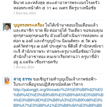
พินาศ และหลังสุด ๕๐๐ค่าอาหารพระเณรโรงครัว
หล่อพระหน้าตัก ๕ วา ๑๐ เมตร ที่ครูบาเหนือชัย
7 มิถุนายน 2014
บุญทรงพระเครื่อง
ไม่ได้เข้ามาตอบเป็นเดือนแล้ว
และสมาชิก ขาด พึ่ง ต่ออายุได้ วันเดียว ขอขอบคุณ
ทุกๆท่านทุกๆคนครับ มัวแต่ไปดำเนินการหล่อพระ ๔
ศอก ๒ องค์ และทำบุญบ้าน นิมนต์พระ ๕ วัด ๑๖
องค์วัดท่าซุง ๗ องค์ ประตูด่าน พี่ติงลี่ สำนักสงฆ์เขา
กะจี สำนักเขาพระ ท่านพระครูบาเหนือชัยมาโปรด
สำนักถ้ำอาชาทอง คนเขาเรียกท่านว่า ครูบาขี่ม้า
อยู่ อ.แม่จัน เชียงรายครับ
7 มีนาคม 2014
สาธุ ธรรม
ขอเชิญร่วมทำบุญเป็นเจ้าภาพช่อฟ้า-
ใบระกาเพื่อบูรณปฏิสังขรณ์หลังคาวิหาร
http://palungjit.org/threads/%2A%E0%B8%82%E0
%B8%AD%E0%B9%80%E0%B8%8A%E0%B8%B
4%E0%B8%8D%E0%B8%A3%E0%B9%88%E0%
B8%A7%E0%B8%A1%E0%B8%9A%E0%B8%B8