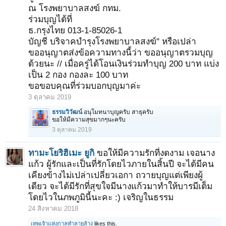
ณ โรงพยาบาลสงฆ์ กทม.
ร่วมบุญได้ที่
ธ.กรุงไทย 013-1-85026-1
บัญชี บริจาคบำรุงโรงพยาบาลสงฆ์" หรือเปล่า
ขออนุญาตส่งข้อความทางนี้ว่า ขออนุญาตรวมบุญ
ด้วยนะ // เมื่อครู่ได้โอนเงินร่วมทำบุญ 200 บาท แบ่ง
เป็น 2 กอง กองละ 100 บาท
ขอขอบคุณที่ร่วมบอกบุญมาค่ะ
3 ตุลาคม 2019
ธรรมวิวัฒน์
อนุโมทนาบุญครับ สาธุครับ
ขอให้มีความสุขมากๆนะครับ
3 ตุลาคม 2019
ทามะโยริฮิเมะ ยูกิ
ขอให้มีความรักที่งดงาม เจอนาง
แก้ว ผู้รักและเป็นที่รักโดยไวภายในสิ้นปี จะได้มีคน
เคียงข้างไม่เปล่าเปลี่ยวเอกา ถวายบุญแต่เพียงผู้
เดียว จะได้มีรักที่สุขใจมีนางแก้วมาทำให้บารมีเต็ม
โดยไวในภพภูมินี้นะคะ :) เจริญในธรรม
24 สิงหาคม 2018
เทพเจ้าแห่งกาลทำลายล้าง
likes this.