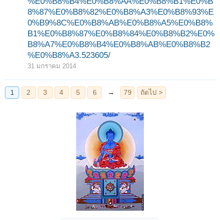
%E0%B8%B4%E0%B8%AA%E0%B8%B1%E0%B
8%87%E0%B8%82%E0%B8%A3%E0%B8%93%E
0%B9%8C%E0%B8%AB%E0%B8%A5%E0%B8%
B1%E0%B8%87%E0%B8%84%E0%B8%B2%E0%
B8%A7%E0%B8%B4%E0%B8%AB%E0%B8%B2
%E0%B8%A3.523605/
31 มกราคม 2014