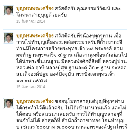
บุญทรงพระเครื่อง
สวัสดีครับคุณธรรมวิวัฒน์ และ
โมทนาสาธุบุญด้วยครับ
15 สิงหาคม 2014
บุญทรงพระเครื่อง
สวัสดีครับพี่ๆน้องๆทุกๆท่าน เมื่อ
1
2
3
4
5
6
→
79
ถัดไป >
วานไปทำบุญเลี้ยงพระหล่อพระมาครับที่ถ้ำเขากะจี
ท่านมีโครงการสร้างพระพุทธเจ้า ๒๘ พระองค์ ส่วม
ผมทำฐานพระเสร็จ ๕ ฐาน เมื่อวานเหมือนกันก่อนไป
ได้นำพระขึ้นบนฐาน มีหลวงพ่อศักดิ์สิทธิ์ หลวงปู่ปาน
หลวงพ่อ ฤาษี หลวงปู่ศุข ฐานละคู่ อีก ๓ ฐาน จะหล่อ
สมเด็จองค์ปฐม องค์ปัจจุบัน พระปัจเจกพุทธเจ้า
๑๓-๑๔ /๙/๕๗
15 สิงหาคม 2014
บุญทรงพระเครื่อง
ขออนุโมทาสาธุแด่บุญที่ทุกๆท่าน
ได้กระทำไว้ดีแล้วครับ ไม่ได้เข้ามานานแล้ว และไม่
ได้ตอบ หรือสนธนาเลยครับ การได้ทำบุญหลายๆที่
จนจำไม่ได้ ล่าสุดก็ที่ สำนักถ้ำอาชาทอง โอนทำบุญ
บวชเณร ๖๐๐บาท ๓,๐๐๐บาทหล่อพระองค์ปฐมไพรรี