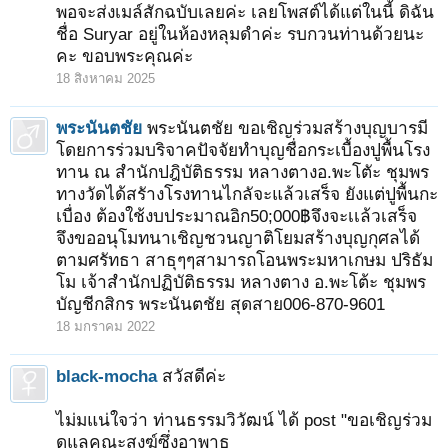
พอจะส่งเมล์สักฉบับเลยค่ะ เลยโพสต์ได้แต่ในนี้ ดิฉัน
ชื่อ Suryar อยู่ในห้องหลุมดำค่ะ รบกวนท่านด้วยนะ
คะ ขอบพระคุณค่ะ
18 สิงหาคม 2025
พระนันตชัย
พระนันตชัย ขอเชิญร่วมสร้างบุญบารมี
โดยการร่วมบริจาคปัจจัยทำบุญชื่อกระเบื้องปูพื้นโรง
ทาน ณ สำนักปฎิบัติธรรม หลางตางอ.พะโตัะ ชุมพร
ทางวัดได้สรัางโรงทานไกลัจะแล้วเสร็จ ยังแต่ปูพื้นกะ
เบื่อง ต้องใช้งบประมาณอิก50;000฿จึงจะเเล้วเสร็จ
จึงขออนุโมทนาเชิญชวนญาติโยมสร้างบุญกุศลได้
ตามศรัทธา สาธุๆๆสามารถโอนพระมหาเกษม ปริธัม
โม เจ้าสำนักปฏิบัติธรรม หลางตาง อ.พะโต้ะ ชุมพร
บัญชีกสิกร พระนันตชัย สุดสาย006-870-9601
18 มกราคม 2022
black-mocha
สวัสดีค่ะ
ไม่มแน่ใจว่า ท่านธรรมวิวัฒน์ ได้ post "ขอเชิญร่วม
ดูแลคณะสงฆ์ซึ่งอาพาธ