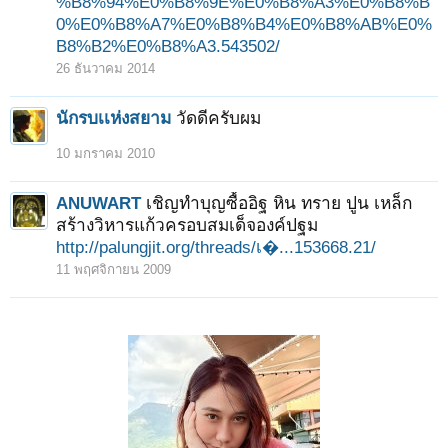
%B8%94%E0%B8%9E%E0%B8%A3%E0%B8%B
0%E0%B8%A7%E0%B8%B4%E0%B8%AB%E0%
B8%B2%E0%B8%A3.543502/
26 ธันวาคม 2014
นักรบเเห่งสยาม
วัดดีครับผม
10 มกราคม 2010
ANUWART
เชิญทำบุญซื้ออิฐ หิน ทราย ปูน เหล็ก
สร้างวิหารแก้วครอบสมเด็จองค์ปฐม
http://palungjit.org/threads/เ�...153668.21/
11 พฤศจิกายน 2009