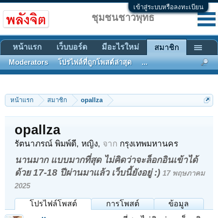
เข้าสู่ระบบหรือลงทะเบียน
ชุมชนชาวพุทธ
หน้าแรก
เว็บบอร์ด
มีอะไรใหม่
สมาชิก
Moderators
โปรไฟล์ที่ถูกโพสต์ล่าสุด
...
หน้าแรก
สมาชิก
opallza
opallza
รัตนาภรณ์ พิมพ์ดี
, หญิง,
จาก
กรุงเทพมหานคร
นานมาก แบบมากที่สุด ไม่คิดว่าจะล็อกอินเข้าได้
ด้วย 17-18 ปีผ่านมาแล้ว เว็บนี้ยังอยู่ :)
17 พฤษภาคม
2025
โปรไฟล์โพสต์
การโพสต์
ข้อมูล