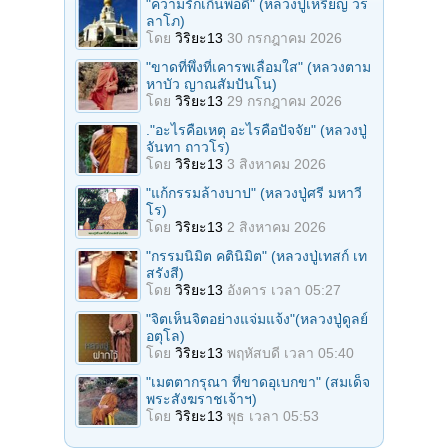
"ความรักเกินพอดี" (หลวงปู่เหรียญ วร
ลาโภ)
โดย
วิริยะ13
30 กรกฎาคม 2026
"ขาดที่พึ่งที่เคารพเลื่อมใส" (หลวงตาม
หาบัว ญาณสัมปันโน)
โดย
วิริยะ13
29 กรกฎาคม 2026
."อะไรคือเหตุ อะไรคือปัจจัย" (หลวงปู่
จันทา ถาวโร)
โดย
วิริยะ13
3 สิงหาคม 2026
"แก้กรรมล้างบาป" (หลวงปู่ศรี มหาวี
โร)
โดย
วิริยะ13
2 สิงหาคม 2026
"กรรมนิมิต คตินิมิต" (หลวงปู่เทสก์ เท
สรังสี)
โดย
วิริยะ13
อังคาร เวลา 05:27
"จิตเห็นจิตอย่างแจ่มแจ้ง"(หลวงปู่ดูลย์
อตุโล)
โดย
วิริยะ13
พฤหัสบดี เวลา 05:40
"เมตตากรุณา ที่ขาดอุเบกขา" (สมเด็จ
พระสังฆราชเจ้าฯ)
โดย
วิริยะ13
พุธ เวลา 05:53