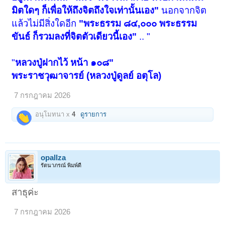
มิตใดๆ ก็เพื่อให้ถึงจิตถึงใจเท่านั้นเอง"
นอกจากจิต
แล้วไม่มีสิ่งใดอีก
"พระธรรม ๘๔,๐๐๐ พระธรรม
ขันธ์ ก็รวมลงที่จิตตัวเดียวนี้เอง"
.. "
"
หลวงปู่ฝากไว้ หน้า ๑๐๘"
พระราชวุฒาจารย์ (หลวงปู่ดูลย์ อตุโล)
7 กรกฎาคม 2026
อนุโมทนา x
4
ดูรายการ
opallza
รัตนาภรณ์ พิมพ์ดี
สาธุค่ะ
7 กรกฎาคม 2026