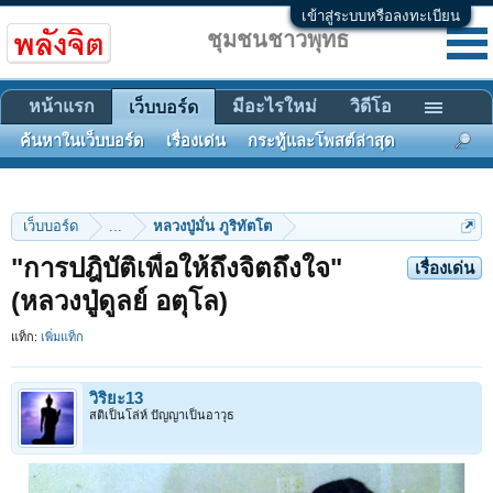
เข้าสู่ระบบหรือลงทะเบียน
ชุมชนชาวพุทธ
หน้าแรก
มีอะไรใหม่
วิดีโอ
เว็บบอร์ด
ค้นหาในเว็บบอร์ด
เรื่องเด่น
กระทู้และโพสต์ล่าสุด
เว็บบอร์ด
...
หลวงปู่มั่น ภูริทัตโต
"การปฎิบัติเพื่อให้ถึงจิตถึงใจ"
เรื่องเด่น
(หลวงปู่ดูลย์ อตุโล)
แท็ก:
เพิ่มแท็ก
วิริยะ13
สติเป็นโล่ห์ ปัญญาเป็นอาวุธ