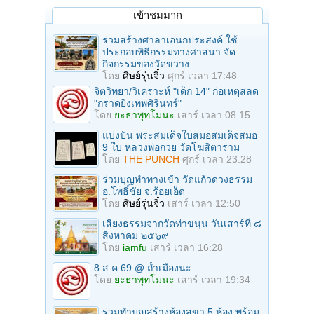
เข้าชมมาก
ร่วมสร้างศาลาเอนกประสงค์ ใช้
ประกอบพิธีกรรมทางศาสนา จัด
กิจกรรมของวัดขวาง...
โดย
ศิษย์รุ่นจิ๋ว
ศุกร์ เวลา 17:48
จิตวิทยา/วิเคราะห์ "เด็ก 14" ก่อเหตุสลด
"กราดยิงเทพศิรินทร์"
โดย
ยะธาพุทโมนะ
เสาร์ เวลา 08:15
แบ่งปัน พระสมเด็จใบสมอสมเด็จสมอ
9 ใบ หลวงพ่อกวย วัดโฆสิตาราม
โดย
THE PUNCH
ศุกร์ เวลา 23:28
ร่วมบุญทําทางเข้า วัดแก้วดวงธรรม
อ.โพธิ์ชัย จ.ร้อยเอ็ด
โดย
ศิษย์รุ่นจิ๋ว
เสาร์ เวลา 12:50
เสียงธรรมจากวัดท่าขนุน วันเสาร์ที่ ๘
สิงหาคม ๒๕๖๙
โดย
iamfu
เสาร์ เวลา 16:28
8 ส.ค.69 @ ถ้ำเมืองนะ
โดย
ยะธาพุทโมนะ
เสาร์ เวลา 19:34
ร่วมทําบุญสร้างห้องสุขา 5 ห้อง พร้อม