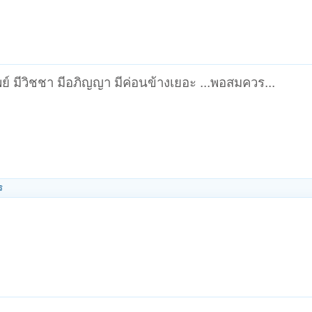
ใจทิพย์ มีวิชชา มีอภิญญา มีค่อนข้างเยอะ ...พอสมควร...
ร