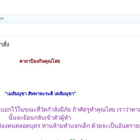
าร
สั่ง
คาถาป้องกันคุณไสย
“เมสัมมุขา สัพพาหะระติ เตสัมมุขา”
นบอกไว้ในขณะที่วัดกำลังมีภัย ถ้าศัตรูทำคุณไสย เราว่าคา
นั้นจะย้อนกลับเข้าตัวผู้ทำ
ห้องคนคลอดบุตร ท่านห้ามทำแจกเด็ก ด้วยจะเป็นอันตรายก