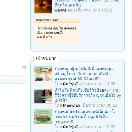
เรื่องเล่า "นักขุดกรุ"มือขลัง ขมังเวทย์
ที่สุดในแผ่นดิน
wanwi
ตอบ
เมื่อวาน เวลา 10:22
Khamphee said:
↑
วัตถุมงคล ถือเป็น สิ่งมงคล
สักการะอย่างหนึ่ง
แต่ ที่ เป็น…
เข้าชมมาก
#3
ร่วมทอดกฐินสามัคคีเพื่อสมทบทุน
สร้างอุโบสถ วัดปากตกสามัคคี
จ.เพชรบูรณ์ 30-31ตค.69
โดย
ศิษย์รุ่นจิ๋ว
อังคาร เวลา 11:05
ทำไมวันนี้คนถึงเชื่อรีวิวน้อยลง? รวม
รีวิวจากผู้ใช้บริการจริง ญาณฮีลใจ by
แมวฟ้า
โดย
Maewfah
เมื่อวาน เวลา 00:13
ร่วมทอดผ้าป่าสงเคราะห์เด็กด้อยโอ
กาศ รร.หมู่บ้านเด็ก-มูลนิธิเด็ก
กาญจนบุรี...
โดย
ศิษย์รุ่นจิ๋ว
อังคาร เวลา 10:37