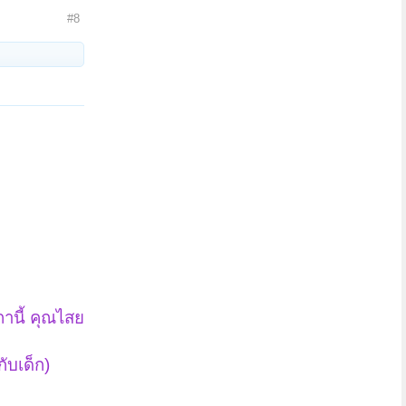
#8
ถานี้ คุณไสย
ับเด็ก)