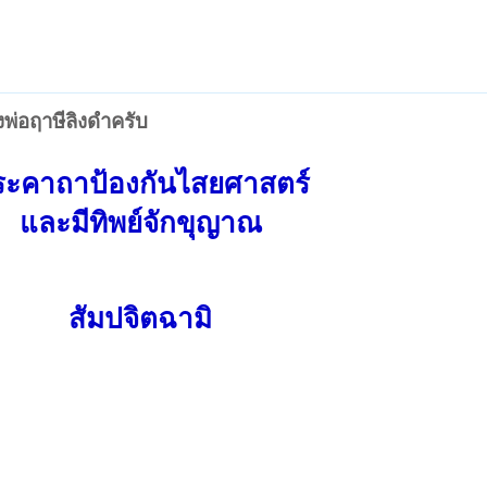
พ่อฤาษีลิงดำครับ
ระคาถาป้องกันไสยศาสตร์
และมีทิพย์
จักขุญาณ
สัมปจิตฉามิ