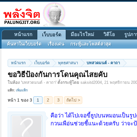
หน้าแรก
มีอะไรใหม่
วิดีโอ
รูปภา
เว็บบอร์ด
ค้นหาในเว็บบอร์ด
เรื่องเด่น
กระทู้และโพสต์ล่าสุด
หน้าแรก
เว็บบอร์ด
พุทธศาสนา
บทสวดมนต์ - คาถา
หน้า 1 ของ 3
1
2
3
ถัดไป >
ขอวิธีป้องกันการโดนคุณไสยคับ
ในห้อง '
บทสวดมนต์ - คาถา
' ตั้งกระทู้โดย
saksitd2004
,
21 พฤศจิกายน 20
แท็ก:
เพิ่มแท็ก
คือว่า ได้ไปเจอขี้ธูปบนหมอนเป็น
กวนเพือ่นช่วยชี้แนะด้วยครับ ว่าจะ