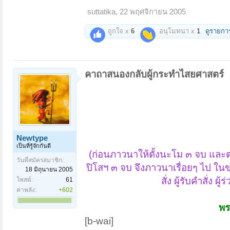
suttatika
,
22 พฤศจิกายน 2005
ถูกใจ x
6
อนุโมทนา x
1
ดูรายกา
คาถาสนองกลับผู้กระทำไสยศาสตร์
Newtype
เป็นที่รู้จักกันดี
(ก่อนภาวนาให้ตั้งนะโม ๓ จบ และต่อด
วันที่สมัครสมาชิก:
ปิโสฯ ๓ จบ จึงภาวนาเรื่อยๆ ไป ใ
18 มิถุนายน 2005
สั่ง ผู้รับคำสั่ง
โพสต์:
61
ค่าพลัง:
+602
พ
[b-wai]