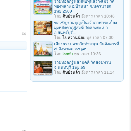
ร่วมทอดกฐินสมทบทุนสร้างเมรุ วัด
ทองหลาง อ.บ้านนา จ.นครนายก
1พย.2569
โดย
ศิษย์รุ่นจิ๋ว
อังคาร เวลา 10:48
ขอเชิญร่วมบุญเป็นเจ้าภาพกระเบื้อง
มุงหลังคากุฏิสงฆ์ วัดล่องกะเบา
อ.อินทร์บุรี...
#4
โดย
ไข่หวานน้อย
พุธ เวลา 07:30
เสียงธรรมจากวัดท่าขนุน วันอังคารที่
๔ สิงหาคม ๒๕๖๙
โดย
iamfu
พุธ เวลา 10:36
ร่วมทอดกฐินสามัคคี วัดสังฆทาน
จ.นนทบุรี 1พย.69
โดย
ศิษย์รุ่นจิ๋ว
อังคาร เวลา 11:14