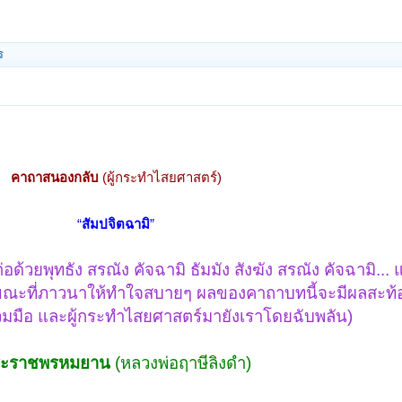
ร
คาถาสนองกลับ
(ผู้กระทำไสยศาสตร์)
“
สัมปจิตฉามิ
”
้วยพุทธัง สรณัง คัจฉามิ ธัมมัง สังฆัง สรณัง คัจฉามิ... 
นขณะที่ภาวนาให้ทำใจสบายๆ ผลของคาถาบทนี้จะมีผลสะท้อน
 ผู้ร่วมมือ และผู้กระทำไสยศาสตร์มายังเราโดยฉับพลัน)
ระราชพรหมยาน
(หลวงพ่อฤาษีลิงดำ)