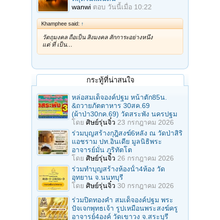
wanwi
ตอบ
วันนี้เมื่อ 10:22
Khamphee said:
↑
วัตถุมงคล ถือเป็น สิ่งมงคล สักการะอย่างหนึ่ง
แต่ ที่ เป็น…
กระทู้ที่น่าสนใจ
หล่อสมเด็จองค์ปฐม หน้าตัก85น.
&ถวายภัตตาหาร 30สค.69
(ผ้าป่า30กค.69) วัดสระพัง นครปฐม
โดย
ศิษย์รุ่นจิ๋ว
23 กรกฎาคม 2026
ร่วมบุญสร้างกุฎิสงฆ์6หลัง ณ วัดป่าสิริ
แอชราม ปท.อินเดีย มูลนิธิพระ
อาจารย์มั่น ภูริทัตโต
โดย
ศิษย์รุ่นจิ๋ว
26 กรกฎาคม 2026
ร่วมทําบุญสร้างห้องนั้า4ห้อง วัด
อุทยาน จ.นนทบุรี
โดย
ศิษย์รุ่นจิ๋ว
30 กรกฎาคม 2026
ร่วมปิดทองคํา สมเด็จองค์ปฐม พระ
ปัจเจกพุทธเจ้า รูปเหมือนพระสงฆ์ครู
อาจารย์4องค์ วัดเขาวง จ.สระบุรี