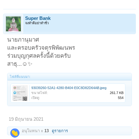
Super Bank
จงทำดีอย่าทำชั่ว
นายภานุมาศ
และครอบครัวจตุรพิพัฒนพร
ร่วมบุญกุศลครั้งนี้ด้วยครับ
สาธุ...☺️✨
ไฟล์ที่แนบมา:
93039260-52A1-4280-B404-E0C8D82D64AB.jpeg
ขนาดไฟล์:
261.7 KB
เปิดดู:
554
19 มิถุนายน 2021
อนุโมทนา x
13
ดูรายการ