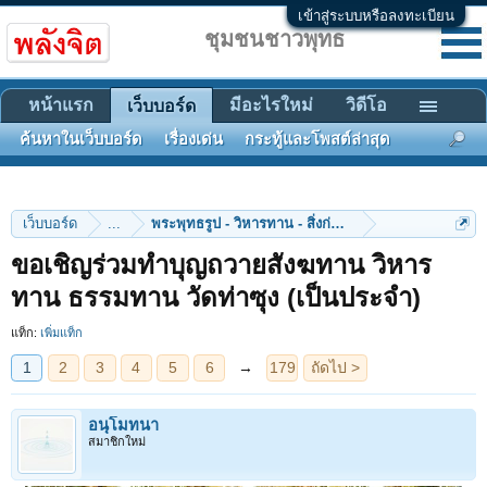
เข้าสู่ระบบหรือลงทะเบียน
ชุมชนชาวพุทธ
หน้าแรก
มีอะไรใหม่
วิดีโอ
เว็บบอร์ด
ค้นหาในเว็บบอร์ด
เรื่องเด่น
กระทู้และโพสต์ล่าสุด
เว็บบอร์ด
...
พระพุทธรูป - วิหารทาน - สิ่งก่อสร้าง
ขอเชิญร่วมทำบุญถวายสังฆทาน วิหาร
1
2
3
4
5
6
→
179
ถัดไป >
ทาน ธรรมทาน วัดท่าซุง (เป็นประจำ)
แท็ก:
เพิ่มแท็ก
อนุโมทนา
สมาชิกใหม่