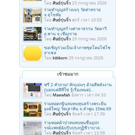
โดย
ศิษย์รุ่นจิ๋ว
23 กรกฎาคม 2026
ร่วมทําบุญสร้างเมรุ วัดท่าทราย
จ.สุโขทัย
โดย
ศิษย์รุ่นจิ๋ว
ศุกร์ เวลา 10:55
ร่วมทําบุญสร้างศาลาธรรม วัดผาวี
อ.พาน จ.เชียงราย
โดย
ศิษย์รุ่นจิ๋ว
29 กรกฎาคม 2026
ขอเชิญร่วมเป็นเจ้าภาพชุดโคมไฟโซ
ล่าเซล
โดย
kittikorn
29 กรกฎาคม 2026
เข้าชมมาก
ฟรี 2 คำถาม! ทักแม่นๆ ด้วยสีพลังงาน
(บอกแค่สีที่ใช่ รู้เรื่องหมด)...
โดย
Maewfah
อังคาร เวลา 04:33
ร่วมทอดกฐินสมทบทุนสร้างพระยืน
องค์ใหญ่ วัดเสาหิน จ.ลําพูน 15พย.69
โดย
ศิษย์รุ่นจิ๋ว
จันทร์ เวลา 17:39
ร่วมทอดผ้าป่าสมทบทุนซื้ออุปก
รณ์เเพทย์&ปรับปรุงกุฏิชีวาบาล...
โดย
ศิษย์รุ่นจิ๋ว
จันทร์ เวลา 13:09