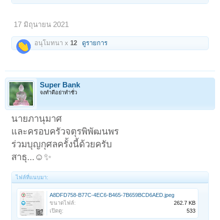
17 มิถุนายน 2021
อนุโมทนา x
12
ดูรายการ
Super Bank
จงทำดีอย่าทำชั่ว
นายภานุมาศ
และครอบครัวจตุรพิพัฒนพร
ร่วมบุญกุศลครั้งนี้ด้วยครับ
สาธุ...☺️✨
1
2
3
4
5
6
→
179
ถัดไป >
ไฟล์ที่แนบมา:
A8DFD758-B77C-4EC6-B465-7B659BCD6AED.jpeg
ขนาดไฟล์:
262.7 KB
เปิดดู:
533