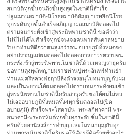
สำเร็จพระอรหันต์ขั้นสูงสุดในชาตินี้ครับสำเร็จฌาน
สมาบัติทุกขั้นจนถึงขั้นสูงสุดในชาตินี้สำเร็จ
ปฐมฌานสมาบัติ-นิโรธสมาบัติสัญญาเวทยิตนิโรธ
ทุกระดับทุกขั้นสำเร็จอภิญญาผลสมาบัติตลอดไป
ตราบจนกระทั่งเข้าสู่พระนิพพานชาตินี้ ขอคำว่า
ไม่มีไม่ได้ไม่สำเร็จทุกข์จนเจอคนพาลสันดาลหยาบ
ริษยาท่านที่ดีกว่าตนสูงกว่าตน อบายภูมิทั้งหมดจง
อย่าปรากฏแก่ผมตลอดไปตลอดกาลถาวรตราบจน
กระทั่งเข้าสู่พระนิพพานในชาตินี้ด้วยเทอญสาธุครับ
ขอท่านลุงพุฒิพญายมราชท่านปู่พระอินทร์ท่านย่า
ท่านแม่ศรีหลวงพ่อฤาษีลิงดำจงอนุโมทนาบุญกับผม
และเป็นพยานให้ผมตลอดไปตราบจนกระทั่งผมเข้า
สู่พระนิพพานในชาตินี้ครับสาธุครับขอให้ผมไม่พบ
ไม่เจออบายภูมิทั้งหมดทั้ง4ทุกชั้นตลอดไป(ปิด
อบายภูมิ) สำเร็จพระโสดาบัน--พระสกิทาคามี-พระ
อนาคามี-พระอรหันต์ทุกขั้นทุกระดับชั้นในชาตินี้
ครับด้วยอานิสงส์การทำบุญและโมทนาบุญกับทุก
ท่านทุกรูปในชาตินี้ครับขอให้ศัตรูผู้คิดร้ายทำอะไร