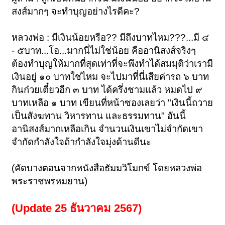
สงส์มากๆ จะทำบุญอย่างไรดีคะ?
หลวงพ่อ : มีเงินน้อยหรือ?? มีถึงบาทไหม???...มี ๔
- ๕บาท...โอ...มากนี่ไม่ใช่น้อย คืออานิสงส์จริงๆ
ต้องทำบุญให้มากที่สุดเท่าที่จะพึงทำได้สมมุติว่าเรามี
เงินอยู่ ๑๐ บาทใช่ไหม จะไปมาที่นี่เสียค่ารถ ๖ บาท
กินก๋วยเตี๋ยวอีก ๓ บาท ได้ครึ่งชามแล้ว หมดไป ๙
บาทเหลือ ๑ บาท เขียนที่หน้าซองเลยว่า "เงินนี้ถวาย
เป็นสังฆทาน วิหารทาน และธรรมทาน" อันนี้
อานิสงส์มากเหลือเกิน จำนวนเงินเขาไม่จำกัดเขา
จำกัดกำลังใจถ้ากำลังใจมุ่งด้านดีนะ
(คัดบางตอนจากหนังสือธัมมวิโมกข์ โดยหลวงพ่อ
พระราชพรหมยาน)
(Update 25 ธันวาคม 2567)