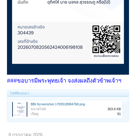
###ขอบารมีพระพุทธเจ้า จงส่งผลถึงตัวข้าพเจ้าฯ
ไฟล์ที่แนบมา:
BBl-Screenshot-1783518984768.png
ขนาดไฟล์:
303.6 KB
เปิดดู:
91
8 กรกฎาคม 2026