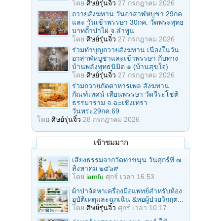
โดย
ศิษย์รุ่นจิ๋ว
27 กรกฎาคม 2026
ถวายสังฆทาน วันอาสาฬหบูชา 29กค.
และ วันเข้าพรรษา 30กค. วัดพระพุทธ
บาทถั้าป่าไผ่ จ.ลําพูน
โดย
ศิษย์รุ่นจิ๋ว
27 กรกฎาคม 2026
ร่วมทําบุญถวายสังฆทาน เนื่องในวัน
อาสาฬหบูชาและเข้าพรรษา กับทาง
บ้านพลังพุทธนิมิต ๑ (บ้านสุขใจ)
โดย
ศิษย์รุ่นจิ๋ว
27 กรกฎาคม 2026
ร่วมถวายภัตตาหารเพล สังฆทาน
กัณฑ์เทศน์ เทียนพรรษา วัดวีระโชติ
ธรรมาราม จ.ฉะเชิงเทรา
วันพระ29กค.69
โดย
ศิษย์รุ่นจิ๋ว
28 กรกฎาคม 2026
เข้าชมมาก
เสียงธรรมจากวัดท่าขนุน วันศุกร์ที่ ๗
สิงหาคม ๒๕๖๙
โดย
iamfu
ศุกร์ เวลา 16:53
ผ้าป่าจัดหาเครื่องมือแพทย์สำหรับห้อง
อุบัติเหตุและฉุกเฉิน &หอผู้ป่วยวิกฤต...
โดย
ศิษย์รุ่นจิ๋ว
ศุกร์ เวลา 10:17