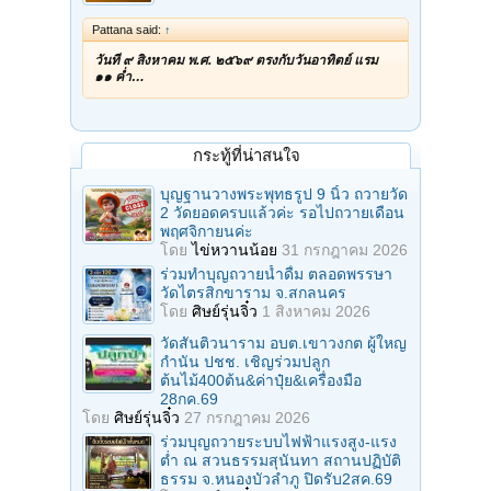
Pattana said:
↑
วันที่ ๙ สิงหาคม พ.ศ. ๒๕๖๙ ตรงกับวันอาทิตย์ แรม
๑๑ ค่ำ…
กระทู้ที่น่าสนใจ
บุญฐานวางพระพุทธรูป 9 นิ้ว ถวายวัด
2 วัดยอดครบแล้วค่ะ รอไปถวายเดือน
พฤศจิกายนค่ะ
โดย
ไข่หวานน้อย
31 กรกฎาคม 2026
ร่วมทําบุญถวายน้ำดื่ม ตลอดพรรษา
วัดไตรสิกขาราม จ.สกลนคร
โดย
ศิษย์รุ่นจิ๋ว
1 สิงหาคม 2026
วัดสันติวนาราม อบต.เขาวงกต ผู้ใหญ
กํานัน ปชช. เชิญร่วมปลูก
ต้นไม้400ต้น&ค่าปุ๋ย&เครื่องมือ
28กค.69
โดย
ศิษย์รุ่นจิ๋ว
27 กรกฎาคม 2026
ร่วมบุญถวายระบบไฟฟ้าแรงสูง-แรง
ต่ำ ณ สวนธรรมสุนันทา สถานปฏิบัติ
ธรรม จ.หนองบัวลำภู ปิดรับ2สค.69