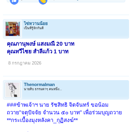
ไข่หวานน้อย
เป็นที่รู้จักกันดี
คุณภานุพงษ์ แสงมณี 20 บาท
คุณทวีไชย สำลีแก้ว 1 บาท
8 กรกฎาคม 2026
Thenormalman
นายสิบ ธรรมดาๆ คนหนึ่ง...
###ข้าพเจ้าฯ นาย รัชสิทธิ จิตจันทร์ ขอน้อม
ถวาย"จตุปัจจัย จำนวน ๕๐ บาท" เพื่อร่วมบุญถวาย
**กระเบื้องมุงหลังคา_กุฏิสงฆ์**