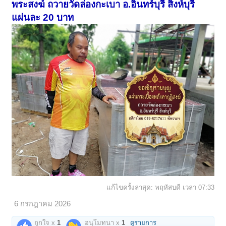
พระสงฆ์ ถวายวัดล่องกะเบา อ.อินทร์บุรี สิงห์บุรี
แผ่นละ 20 บาท
แก้ไขครั้งล่าสุด:
พฤหัสบดี เวลา 07:33
6 กรกฎาคม 2026
ถูกใจ x
1
อนุโมทนา x
1
ดูรายการ