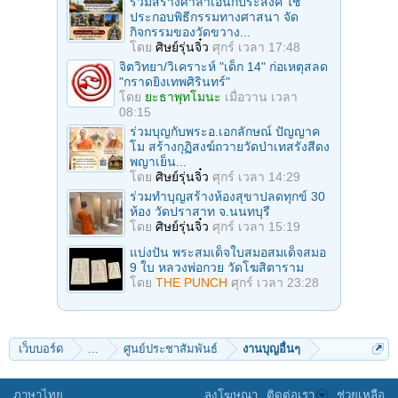
ร่วมสร้างศาลาเอนกประสงค์ ใช้
ประกอบพิธีกรรมทางศาสนา จัด
กิจกรรมของวัดขวาง...
โดย
ศิษย์รุ่นจิ๋ว
ศุกร์ เวลา 17:48
จิตวิทยา/วิเคราะห์ "เด็ก 14" ก่อเหตุสลด
"กราดยิงเทพศิรินทร์"
โดย
ยะธาพุทโมนะ
เมื่อวาน เวลา
08:15
ร่วมบุญกับพระอ.เอกลักษณ์ ปัญญาค
โม สร้างกุฏิสงฆ์ถวายวัดป่าเทสรังสีดง
พญาเย็น...
โดย
ศิษย์รุ่นจิ๋ว
ศุกร์ เวลา 14:29
ร่วมทําบุญสร้างห้องสุขาปลดทุกข์ 30
ห้อง วัดปราสาท จ.นนทบุรี
โดย
ศิษย์รุ่นจิ๋ว
ศุกร์ เวลา 15:19
แบ่งปัน พระสมเด็จใบสมอสมเด็จสมอ
9 ใบ หลวงพ่อกวย วัดโฆสิตาราม
โดย
THE PUNCH
ศุกร์ เวลา 23:28
เว็บบอร์ด
...
ศูนย์ประชาสัมพันธ์
งานบุญอื่นๆ
ภาษาไทย
ลงโฆษณา
ติดต่อเรา
ช่วยเหลือ