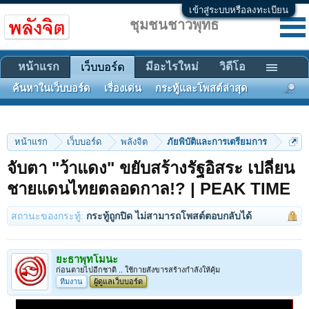
เข้าสู่ระบบหรือลงทะเบียน
ชุมชนชาวพุทธ
หน้าแรก
มีอะไรใหม่
วิดีโอ
เว็บบอร์ด
ค้นหาในเว็บบอร์ด
เรื่องเด่น
กระทู้และโพสต์ล่าสุด
หน้าแรก
เว็บบอร์ด
พลังจิต
ภัยพิบัติและการเตรียมการ
จับตา "ว้าแดง" ขยับสร้างรัฐอิสระ เปลี่ยน
ชายแดนไทยตลอดกาล!? | PEAK TIME
สถานะของกระทู้:
กระทู้ถูกปิด ไม่สามารถโพสต์ตอบกลับได้
ยะธาพุทโมนะ
ก่อนตายไปอีกชาติ .. ใช้กายสังขารสร้างกำลังให้คุ้ม
ทีมงาน
ผู้ดูแลเว็บบอร์ด