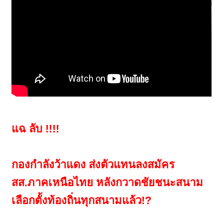
แฉ ลับ !!!!
กองกำลังว้าแดง ส่งตัวแทนลงสมัคร
สส.ภาคเหนือไทย หลังกวาดชัยชนะสนาม
เลือกตั้งท้องถิ่นทุกสนามแล้ว!?