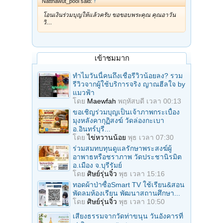
Natthawut_pool said:
↑
โอนเงินร่วมบุญให้แล้วครับ ขอขอบพระคุณ คุณอาวัน
วิ…
เข้าชมมาก
ทำไมวันนี้คนถึงเชื่อรีวิวน้อยลง? รวม
รีวิวจากผู้ใช้บริการจริง ญาณฮีลใจ by
แมวฟ้า
โดย
Maewfah
พฤหัสบดี เวลา 00:13
ขอเชิญร่วมบุญเป็นเจ้าภาพกระเบื้อง
มุงหลังคากุฏิสงฆ์ วัดล่องกะเบา
อ.อินทร์บุรี...
โดย
ไข่หวานน้อย
พุธ เวลา 07:30
ร่วมสมทบทุนดูแลรักษาพระสงฆ์ผู้
อาพาธหรือชราภาพ วัดประชานิรมิต
อ.เมือง จ.บุรีรัมย์
โดย
ศิษย์รุ่นจิ๋ว
พุธ เวลา 15:16
ทอดผ้าป่าซื้อSmart TV ใช้เรียน&สอน
พัดลมห้องเรียน พัฒนาสถานศึกษา...
โดย
ศิษย์รุ่นจิ๋ว
พุธ เวลา 10:50
เสียงธรรมจากวัดท่าขนุน วันอังคารที่