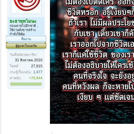
ยะธาพุทโมนะ
ก่อนตายไปอีกชาติ ..
ใช้กายสังขารสร้าง
กำลังให้คุ้ม
ทีมงาน
ผู้ดูแลเว็บบอร์ด
วันที่สมัครสมาชิก:
31 สิงหาคม 2010
โพสต์:
27,915
กระทู้เรื่องเด่น:
1,477
ค่าพลัง:
+70,944