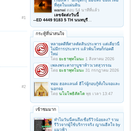
เรื่องเล่า "นักขุดกรุ"มือขลัง ขมังเวทย์
ที่สุดในแผ่นดิน
wanwi
ตอบ
54 นาทีที่แล้ว
เลขจัดส่งวันนี้
#1
--ED 4449 9183 5 TH นนทบุรี
…
กระทู้ที่น่าสนใจ
หลายคดีที่ศาลตัดสินประหาร แต่เดี๋ยวนี้
ไม่มีการประหาร แล้วพ้นโทษก็ก่อคดี
ใหม่
โดย
ยะธาพุทโมนะ
1 สิงหาคม 2026
เพลงพระคาถาบูชาท้าวเวสสุวรรณ
โดย
ยะธาพุทโมนะ
31 กรกฎาคม 2026
ทอม ฮอลแลนด์ ฮีโร่ผู้กอบกู้ทั้งในจอและ
#2
นอกจอ
โดย
นโมโพธิสัตโต
พุธ เวลา 13:47
เข้าชมมาก
ทำไมวันนี้คนถึงเชื่อรีวิวน้อยลง? รวม
รีวิวจากผู้ใช้บริการจริง ญาณฮีลใจ by
แมวฟ้า