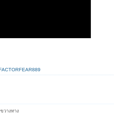
/@FACTORFEAR889
่จะขวางทาง