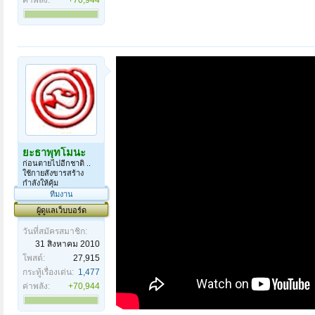
ยะธาพุทโมนะ
ก่อนตายไปอีกชาติ ..
ใช้กายสังขารสร้าง
กำลังให้คุ้ม
ทีมงาน
ผู้ดูแลเว็บบอร์ด
วันที่สมัครสมาชิก:
31 สิงหาคม 2010
โพสต์:
27,915
กระทู้เรื่องเด่น:
1,477
ค่าพลัง:
+70,944