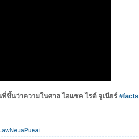
ี่ขึ้นว่าความในศาล ไอแซค ไรต์ จูเนียร์
#facts
@LawNeuaPueai