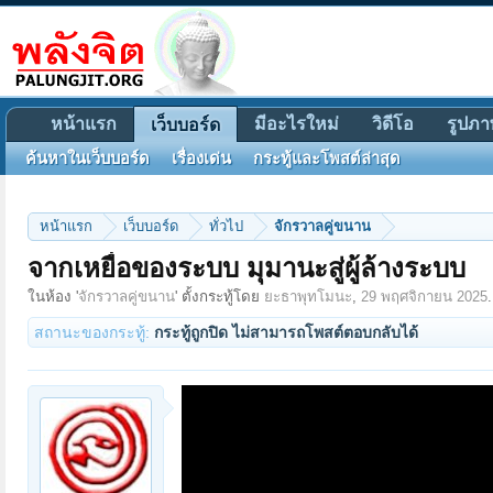
หน้าแรก
มีอะไรใหม่
วิดีโอ
รูปภา
เว็บบอร์ด
ค้นหาในเว็บบอร์ด
เรื่องเด่น
กระทู้และโพสต์ล่าสุด
หน้าแรก
เว็บบอร์ด
ทั่วไป
จักรวาลคู่ขนาน
จากเหยื่อของระบบ มุมานะสู่ผู้ล้างระบบ
ในห้อง '
จักรวาลคู่ขนาน
' ตั้งกระทู้โดย
ยะธาพุทโมนะ
,
29 พฤศจิกายน 2025
.
สถานะของกระทู้:
กระทู้ถูกปิด ไม่สามารถโพสต์ตอบกลับได้