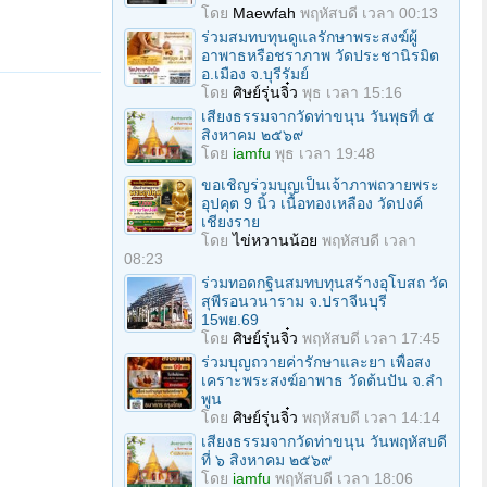
โดย
Maewfah
พฤหัสบดี เวลา 00:13
ร่วมสมทบทุนดูแลรักษาพระสงฆ์ผู้
อาพาธหรือชราภาพ วัดประชานิรมิต
อ.เมือง จ.บุรีรัมย์
โดย
ศิษย์รุ่นจิ๋ว
พุธ เวลา 15:16
เสียงธรรมจากวัดท่าขนุน วันพุธที่ ๕
สิงหาคม ๒๕๖๙
โดย
iamfu
พุธ เวลา 19:48
ขอเชิญร่วมบุญเป็นเจ้าภาพถวายพระ
อุปคุต 9 นิ้ว เนื้อทองเหลือง วัดปงค์
เชียงราย
โดย
ไข่หวานน้อย
พฤหัสบดี เวลา
08:23
ร่วมทอดกฐินสมทบทุนสร้างอุโบสถ วัด
สุพีรอนวนาราม จ.ปราจีนบุรี
15พย.69
โดย
ศิษย์รุ่นจิ๋ว
พฤหัสบดี เวลา 17:45
ร่วมบุญถวายค่ารักษาและยา เพื่อสง
เคราะพระสงฆ์อาพาธ วัดต้นปัน จ.ลํา
พูน
โดย
ศิษย์รุ่นจิ๋ว
พฤหัสบดี เวลา 14:14
เสียงธรรมจากวัดท่าขนุน วันพฤหัสบดี
ที่ ๖ สิงหาคม ๒๕๖๙
โดย
iamfu
พฤหัสบดี เวลา 18:06