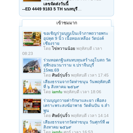
เลขจัดส่งวันนี้
--ED 4449 9183 5 TH นนทบุรี
…
เข้าชมมาก
ขอเชิญร่วมบุญเป็นเจ้าภาพถวายพระ
อุปคุต 9 นิ้ว เนื้อทองเหลือง วัดปงค์
เชียงราย
โดย
ไข่หวานน้อย
พฤหัสบดี เวลา
08:23
ร่วมทอดกฐินสมทบทุนสร้างอุโบสถ วัด
สุพีรอนวนาราม จ.ปราจีนบุรี
15พย.69
โดย
ศิษย์รุ่นจิ๋ว
พฤหัสบดี เวลา 17:45
เสียงธรรมจากวัดท่าขนุน วันพฤหัสบดี
ที่ ๖ สิงหาคม ๒๕๖๙
โดย
iamfu
พฤหัสบดี เวลา 18:06
ร่วมบุญถวายค่ารักษาและยา เพื่อสง
เคราะพระสงฆ์อาพาธ วัดต้นปัน จ.ลํา
พูน
โดย
ศิษย์รุ่นจิ๋ว
พฤหัสบดี เวลา 14:14
เสียงธรรมจากวัดท่าขนุน วันศุกร์ที่ ๗
สิงหาคม ๒๕๖๙
โดย
iamfu
ศุกร์ เวลา 16:53