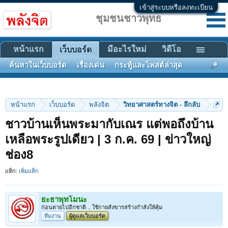
เข้าสู่ระบบหรือลงทะเบียน
ชุมชนชาวพุทธ
หน้าแรก
มีอะไรใหม่
วิดีโอ
เว็บบอร์ด
ค้นหาในเว็บบอร์ด
เรื่องเด่น
กระทู้และโพสต์ล่าสุด
หน้าแรก
เว็บบอร์ด
พลังจิต
วิทยาศาสตร์ทางจิต - ลึกลับ
ชาวบ้านเห็นพระมากับเณร แต่พอถึงบ้าน
เหลือพระรูปเดียว | 3 ก.ค. 69 | ข่าวใหญ่
ช่อง8
แท็ก:
เพิ่มแท็ก
ยะธาพุทโมนะ
ก่อนตายไปอีกชาติ .. ใช้กายสังขารสร้างกำลังให้คุ้ม
ทีมงาน
ผู้ดูแลเว็บบอร์ด