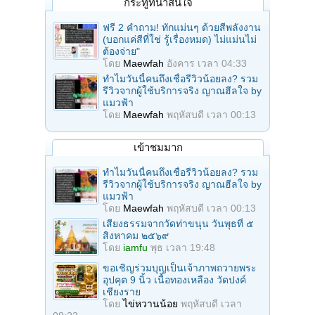
กระทู้ที่น่าสนใจ
ฟรี 2 คำถาม! ทักแม่นๆ ด้วยสีพลังงาน
(บอกแค่สีที่ใช่ รู้เรื่องหมด) ไม่แม่นไม่
ต้องจ่าย"
โดย
Maewfah
อังคาร เวลา 04:33
ทำไมวันนี้คนถึงเชื่อรีวิวน้อยลง? รวม
รีวิวจากผู้ใช้บริการจริง ญาณฮีลใจ by
แมวฟ้า
โดย
Maewfah
พฤหัสบดี เวลา 00:13
เข้าชมมาก
ทำไมวันนี้คนถึงเชื่อรีวิวน้อยลง? รวม
รีวิวจากผู้ใช้บริการจริง ญาณฮีลใจ by
แมวฟ้า
โดย
Maewfah
พฤหัสบดี เวลา 00:13
เสียงธรรมจากวัดท่าขนุน วันพุธที่ ๕
สิงหาคม ๒๕๖๙
โดย
iamfu
พุธ เวลา 19:48
ขอเชิญร่วมบุญเป็นเจ้าภาพถวายพระ
อุปคุต 9 นิ้ว เนื้อทองเหลือง วัดปงค์
เชียงราย
โดย
ไข่หวานน้อย
พฤหัสบดี เวลา