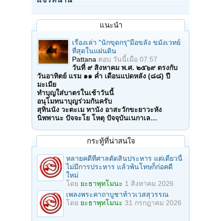
แนะนำ
เรื่องเล่า "นักขุดกรุ"มือขลัง ขมังเวทย์
ที่สุดในแผ่นดิน
Pattana
ตอบ
วันนี้เมื่อ 07:57
วันที่ ๙ สิงหาคม พ.ศ. ๒๕๖๙ ตรงกับ
วันอาทิตย์ แรม ๑๑ ค่ำ เดือนแปดหลัง (๘๘) ปี
มะเมีย
ทำบุญใส่บาตรในเช้าวันนี้
อนุโมทนาบุญร่วมกันครับ
สุทินนัง วะตะเม ทานัง อาสะวักขะยาวะหัง
นิพพานะ ปัจจะโย โหตุ ปัจจุบันเนกาเล…
กระทู้ที่น่าสนใจ
หลายคดีที่ศาลตัดสินประหาร แต่เดี๋ยวนี้
ไม่มีการประหาร แล้วพ้นโทษก็ก่อคดี
ใหม่
โดย
ยะธาพุทโมนะ
1 สิงหาคม 2026
เพลงพระคาถาบูชาท้าวเวสสุวรรณ
โดย
ยะธาพุทโมนะ
31 กรกฎาคม 2026