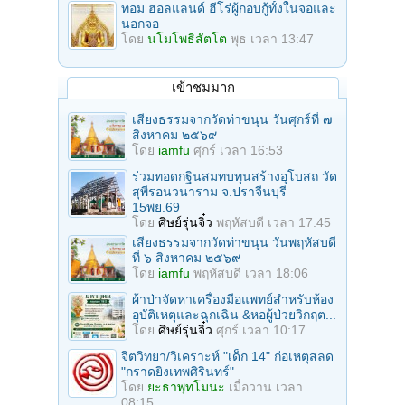
ทอม ฮอลแลนด์ ฮีโร่ผู้กอบกู้ทั้งในจอและ
นอกจอ
โดย
นโมโพธิสัตโต
พุธ เวลา 13:47
เข้าชมมาก
เสียงธรรมจากวัดท่าขนุน วันศุกร์ที่ ๗
สิงหาคม ๒๕๖๙
โดย
iamfu
ศุกร์ เวลา 16:53
ร่วมทอดกฐินสมทบทุนสร้างอุโบสถ วัด
สุพีรอนวนาราม จ.ปราจีนบุรี
15พย.69
โดย
ศิษย์รุ่นจิ๋ว
พฤหัสบดี เวลา 17:45
เสียงธรรมจากวัดท่าขนุน วันพฤหัสบดี
ที่ ๖ สิงหาคม ๒๕๖๙
โดย
iamfu
พฤหัสบดี เวลา 18:06
ผ้าป่าจัดหาเครื่องมือแพทย์สำหรับห้อง
อุบัติเหตุและฉุกเฉิน &หอผู้ป่วยวิกฤต...
โดย
ศิษย์รุ่นจิ๋ว
ศุกร์ เวลา 10:17
จิตวิทยา/วิเคราะห์ "เด็ก 14" ก่อเหตุสลด
"กราดยิงเทพศิรินทร์"
โดย
ยะธาพุทโมนะ
เมื่อวาน เวลา
08:15