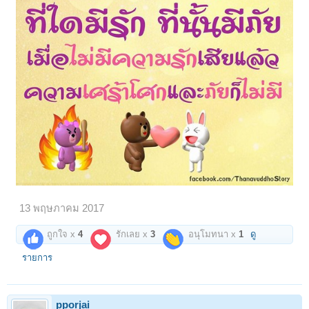
13 พฤษภาคม 2017
ถูกใจ x
4
รักเลย x
3
อนุโมทนา x
1
ดู
รายการ
pporjai