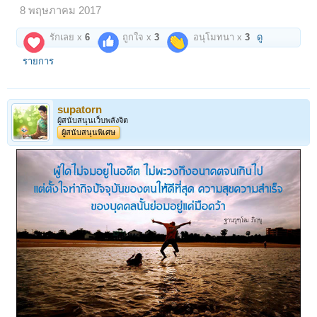
8 พฤษภาคม 2017
รักเลย x
6
ถูกใจ x
3
อนุโมทนา x
3
ดู
รายการ
supatorn
ผู้สนับสนุนเว็บพลังจิต
ผู้สนับสนุนพิเศษ