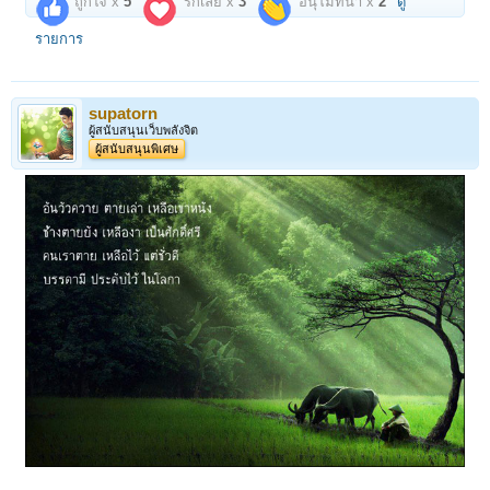
ถูกใจ x
5
รักเลย x
3
อนุโมทนา x
2
ดู
รายการ
supatorn
ผู้สนับสนุนเว็บพลังจิต
ผู้สนับสนุนพิเศษ