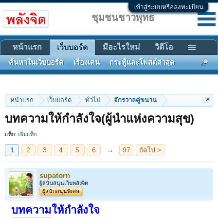
เข้าสู่ระบบหรือลงทะเบียน
ชุมชนชาวพุทธ
หน้าแรก
มีอะไรใหม่
วิดีโอ
เว็บบอร์ด
ค้นหาในเว็บบอร์ด
เรื่องเด่น
กระทู้และโพสต์ล่าสุด
หน้าแรก
เว็บบอร์ด
ทั่วไป
จักรวาลคู่ขนาน
1
2
3
4
5
6
→
97
ถัดไป >
บทความให้กำลังใจ(ผู้นำแห่งความสุข)
แท็ก:
เพิ่มแท็ก
supatorn
ผู้สนับสนุนเว็บพลังจิต
ผู้สนับสนุนพิเศษ
บทความให้กำลังใจ