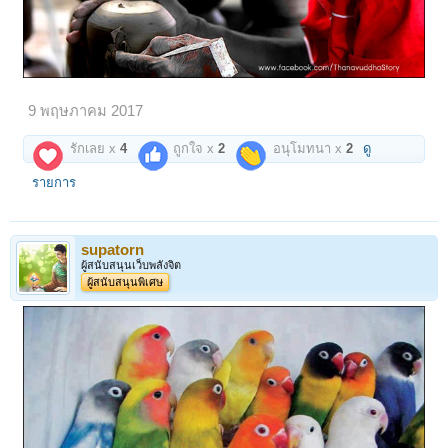
9 พฤษภาคม 2017
รักเลย x
4
ถูกใจ x
2
อนุโมทนา x
2
ดู
รายการ
supatorn
ผู้สนับสนุนเว็บพลังจิต
ผู้สนับสนุนพิเศษ