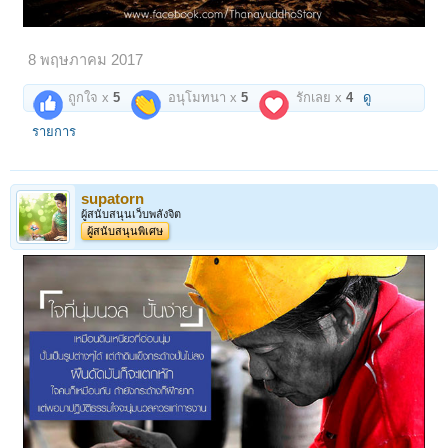
8 พฤษภาคม 2017
ถูกใจ x
5
อนุโมทนา x
5
รักเลย x
4
ดู
รายการ
supatorn
ผู้สนับสนุนเว็บพลังจิต
ผู้สนับสนุนพิเศษ