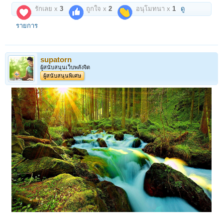
รักเลย x
3
ถูกใจ x
2
อนุโมทนา x
1
ดู
รายการ
supatorn
ผู้สนับสนุนเว็บพลังจิต
ผู้สนับสนุนพิเศษ