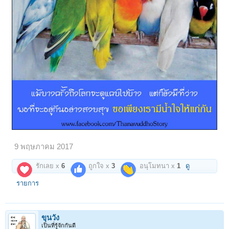
9 พฤษภาคม 2017
รักเลย x
6
ถูกใจ x
3
อนุโมทนา x
1
ดู
รายการ
ขุนวัง
เป็นที่รู้จักกันดี