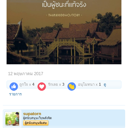
12 พฤษภาคม 2017
ถูกใจ x
4
รักเลย x
3
อนุโมทนา x
1
ดู
รายการ
supatorn
ผู้สนับสนุนเว็บพลังจิต
ผู้สนับสนุนพิเศษ