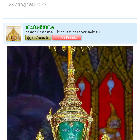
23 กรกฎาคม 2023
นโมโพธิสัตโต
ก่อนตายไปอีกชาติ .. ใช้กายสังขารสร้างกำลังให้คุ้ม
ผู้ดูแลเว็บบอร์ด
สมาชิก Premium