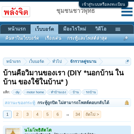
เข้าสู่ระบบหรือลงทะเบียน
ชุมชนชาวพุทธ
หน้าแรก
มีอะไรใหม่
วิดีโอ
เว็บบอร์ด
ค้นหาในเว็บบอร์ด
เรื่องเด่น
กระทู้และโพสต์ล่าสุด
หน้าแรก
เว็บบอร์ด
ทั่วไป
จักรวาลคู่ขนาน
บ้านคือวิมานของเรา (DIY *นอกบ้าน ใน
บ้าน ของใช้ในบ้าน* )
1
2
3
4
5
6
→
34
ถัดไป >
แท็ก:
diy
motor home
ทำบ้านเอง
บ้าน
รถบ้าน
สถานะของกระทู้:
กระทู้ถูกปิด ไม่สามารถโพสต์ตอบกลับได้
นโมโพธิสัตโต