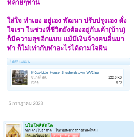
หลายๆท่าน
ใส่ใจ ทำเอง อยู่เอง พัฒนา ปรับปรุงเอง ดั่ง
ใจเรา ในช่วงที่ชีวิตยังต้องอยู่กับเค้า(บ้าน)
ก็มีความสุขอีกแบบ แม้มีเงินจ้างคนอื่นมา
ทำ ก็ไม่เท่ากับทำอะไรได้ตามใจฝัน
ไฟล์ที่แนบมา:
640px-Little_House_Shepherdstown_WV2.jpg
ขนาดไฟล์:
122.6 KB
เปิดดู:
873
5 กรกฎาคม 2023
นโมโพธิสัตโต
ก่อนตายไปอีกชาติ .. ใช้กายสังขารสร้างกำลังให้คุ้ม
ผู้ดูแลเว็บบอร์ด
สมาชิก Premium