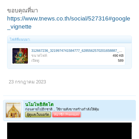
ขอบคุณที่มา
https://www.tnews.co.th/social/527316#google
_vignette
ไฟล์ที่แนบมา:
312667236_3219974741584777_6285562570201658887_n.jpg
ขนาดไฟล์:
490 KB
เปิดดู:
589
23 กรกฎาคม 2023
นโมโพธิสัตโต
ก่อนตายไปอีกชาติ .. ใช้กายสังขารสร้างกำลังให้คุ้ม
ผู้ดูแลเว็บบอร์ด
สมาชิก Premium