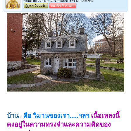
ก่อนตายไปอีกชาติ .. ใช้กายสังขารสร้างกำลังให้คุ้ม
ผู้ดูแลเว็บบอร์ด
สมาชิก Premium
บ้าน
คือ วิมานของเรา.....ฯลฯ
เนื้อเพลงนี้
คงอยู่ในความทรงจำและความคิดของ