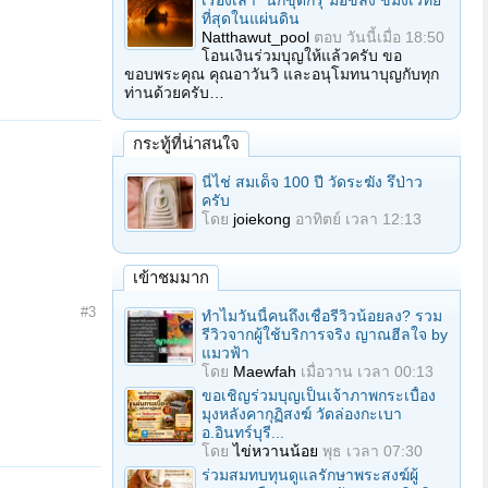
เรื่องเล่า "นักขุดกรุ"มือขลัง ขมังเวทย์
ที่สุดในแผ่นดิน
Natthawut_pool
ตอบ
วันนี้เมื่อ 18:50
โอนเงินร่วมบุญให้แล้วครับ ขอ
ขอบพระคุณ คุณอาวันวิ และอนุโมทนาบุญกับทุก
ท่านด้วยครับ…
กระทู้ที่น่าสนใจ
นี่ไช่ สมเด็จ 100 ปี วัดระฆัง รึป่าว
ครับ
โดย
joiekong
อาทิตย์ เวลา 12:13
เข้าชมมาก
#3
ทำไมวันนี้คนถึงเชื่อรีวิวน้อยลง? รวม
รีวิวจากผู้ใช้บริการจริง ญาณฮีลใจ by
แมวฟ้า
โดย
Maewfah
เมื่อวาน เวลา 00:13
ขอเชิญร่วมบุญเป็นเจ้าภาพกระเบื้อง
มุงหลังคากุฏิสงฆ์ วัดล่องกะเบา
อ.อินทร์บุรี...
โดย
ไข่หวานน้อย
พุธ เวลา 07:30
ร่วมสมทบทุนดูแลรักษาพระสงฆ์ผู้