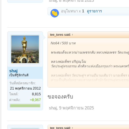
shaj
,
8 พฤศจิกายน 2025
เห็นที่วัดโนนชาดแห่งนี้วัตถุมงคลทุกรุ่นที่หลวงปู่
อุดรนำวัตถุมงคลเหล่านั้นไปอธิษฐานจิตปลุกเสกในโลกที
อนุโมทนา x
1
ดูรายการ
เปิดดูไฟล์ 6613386
เปิดดูไฟล์ 6613387
เปิดดูไฟล์ 
tee_tores said:
↑
No64 / 500 บาท
พระสมเด็จแหวกม่านเพชรกลับ หลวงพ่อเพชร วัดแระดู่
หลวงพ่อเพ็ชร ปริปุณฺโณ
วัดประดู่ทรงธรรม ตักศิลาแห่งเมืองกรุงเก่า พระนครศรี
shaj
เป็นที่รู้จักกันดี
หลวงพ่อเพ็ชร วัดประดู่ฯ ท่านมีนามเดิมว่า นายเพ็ชร
ท่านเป็นศิษย์พุทธาคมสายตรงสำนักวัดประดู่ทรงธรรมอ
วันที่สมัครสมาชิก:
บุญรอด , หลวงพ่อบุญนาค สีลสํวโร , หลวงพ่อสละ เถรป
21 พฤศจิกายน 2012
คอยอุปฐากดูแลหลวงพ่อครูบาอาจารย์จนถึงกาลมร
โพสต์:
8,815
ขอจองครับ
หลวงพ่อเพ็ชรท่านอุปสมบทโดยมี
ค่าพลัง:
+8,067
พระธรรมญาณมุนี (หลวงพ่อไวทย์ มุตฺตกาโม)
shaj
,
9 พฤศจิกายน 2025
อดีตเจ้าคณะจังหวัดพระนครศรีอยุธยา , อดีตเจ้าอาวาส
ชฌาจารย์
พระครูสีลสังวร (หลวงพ่อบุญนาค สีลสํวโร)
อดีตเจ้าอาวาสวัดประดู่ทรงธรรม รูปที่ ๙
tee_tores said:
↑