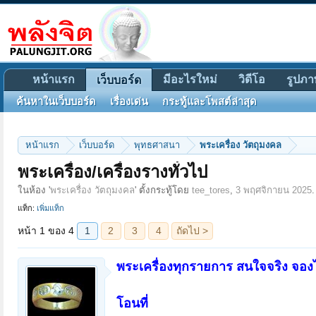
หน้าแรก
มีอะไรใหม่
วิดีโอ
รูปภา
เว็บบอร์ด
ค้นหาในเว็บบอร์ด
เรื่องเด่น
กระทู้และโพสต์ล่าสุด
หน้าแรก
เว็บบอร์ด
พุทธศาสนา
พระเครื่อง วัตถุมงคล
หน้า 1 ของ 4
1
2
3
4
ถัดไป >
พระเครื่อง/เครื่องรางทั่วไป
ในห้อง '
พระเครื่อง วัตถุมงคล
' ตั้งกระทู้โดย
tee_tores
,
3 พฤศจิกายน 2025
.
แท็ก:
เพิ่มแท็ก
พระเครื่องทุกรายการ สนใจจริง จอ
โอนที่