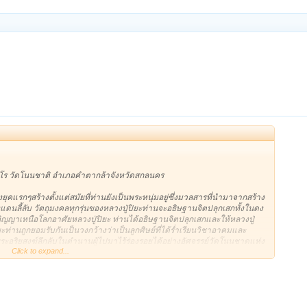
โร วัดโนนชาติ อำเภอคำตากล้าจังหวัดสกลนคร
้างยุคแรกๆสร้างตั้งแต่สมัยที่ท่านยังเป็นพระหนุ่มอยู่ซึ่งมวลสารที่นำมาจากสร้าง
ดนลี้ลับ วัตถุมงคลทุกรุ่นของหลวงปู่ปิยะท่านจะอธิษฐานจิตปลุกเสกทั้งในดง
งอภิญญาเหนือโลกอาศัยหลวงปู่ปิยะ ท่านได้อธิษฐานจิตปลุกเสกและให้หลวงปู่
ท่านถูกยอมรับกันเป็นวงกว้างว่าเป็นลูกศิษย์ที่ได้ร่ำเรียนวิชาอาคมและ
ระอริยสงฆ์ลึกลับในตำนานผู้ไปมาไร้ร่องรอยได้อย่างอัศจรรย์วัดโนนชาดแห่ง
Click to expand...
หนึ่งหลวงปู่เทพโลกอุดรเคยเหาะมา มาในร่างฤาษีไว้หนวดเครารุงรังพร้อมไม้เท้า
่องราวเหล่านี้ถูกเผยแพร่เป็นวงกว้างและยังมีผู้ที่อยู่ในเหตุการณ์ออกมาเผย
วัดบ้านโนนชาด ซึ่งในสมัยนั้นมีนิตยสารตีพิมพ์เรื่องราวเกี่ยวกับวัดโนนชาดหลาย
ลึกลับในดงหรือที่เรียกกันว่าหลวงปู่เทพโลกอุดรเดินทางมาที่วัดโนนชาดและ
ายท่าน อาทิ ปู่โทนหล่ำแพรฆราวาสศิษย์ หลวงปู่เทพโลกอุดร และ พลเอกชมสุ
ีอยู่จริงของหลวงปู่ใหญ่ เทพโลกอุดรที่เคยมาปรากฏกายในร่างฤาษีให้ผู้คน