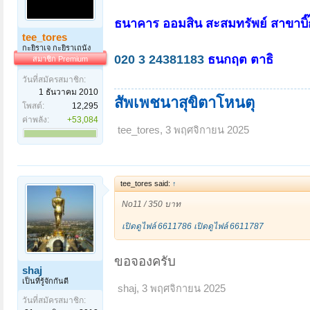
ธนาคาร ออมสิน สะสมทรัพย์ สาขาบิ๊
tee_tores
กะยิราเจ กะยิราเถนัง
020 3 24381183
ธนกฤต ตาธิ
สมาชิก Premium
วันที่สมัครสมาชิก:
1 ธันวาคม 2010
สัพเพชนาสุขิตาโหนตุ
โพสต์:
12,295
ค่าพลัง:
+53,084
tee_tores
,
3 พฤศจิกายน 2025
tee_tores said:
↑
No11 / 350 บาท
เปิดดูไฟล์ 6611786
เปิดดูไฟล์ 6611787
ขอจองครับ
shaj
เป็นที่รู้จักกันดี
shaj
,
3 พฤศจิกายน 2025
วันที่สมัครสมาชิก: