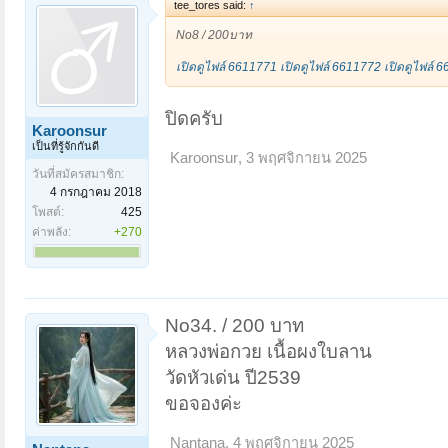
tee_tores said:
↑
No8 / 200บาท
เปิดดูไฟล์ 6611771
เปิดดูไฟล์ 6611772
เปิดดูไฟล์ 
ปิดครับ
Karoonsur
เป็นที่รู้จักกันดี
Karoonsur
,
3 พฤศจิกายน 2025
วันที่สมัครสมาชิก:
4 กรกฎาคม 2018
โพสต์:
425
ค่าพลัง:
+270
No34. / 200 บาท
หลวงพ่อกวย เนื้อผงใบลาน
วัดหัวเด่น ปี2539
ขอจองค่ะ
Nantana
,
4 พฤศจิกายน 2025