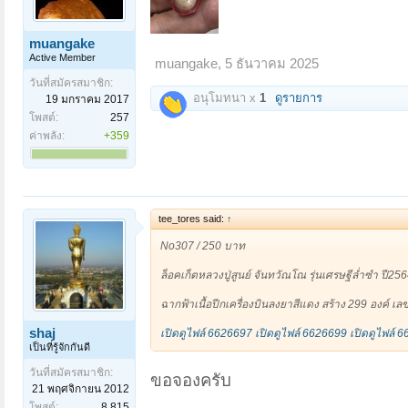
เปิดดูไฟล์ 6613952
เปิดดูไฟล์ 6613953
เปิดดูไฟล์ 
อย่างไรก็ตามเมื่อวันที่ ๑๑ กรกฎาคม พ.ศ.๒๕๕๗ ได้ม
๑.คุณสุทธิโรจน์ ติฐาปนโชติวัฒนะ (ลูกกอล์ฟ)
muangake
Active Member
muangake
,
5 ธันวาคม 2025
๒.คุณกิตติพงษ์สุประดิษฐ์ ณ อยุธยา (คุณต๊ะ) ๓. คุณตุ
วันที่สมัครสมาชิก:
โดยจัดทำการสร้าง "พระบูชารูปเหมือน ๕ นิ้ว ฐานพญ
อนุโมทนา x
1
ดูรายการ
19 มกราคม 2017
โพสต์:
257
โดยได้ทำหนังสือขออนุญาตอย่างเป็นทางการ ซึ่งถือได้ว่
ค่าพลัง:
+359
๑.พระรูปเหมือนขนาดหน้าตัก ๕ นิ้ว จำนวน ๖๐๐ องค์
๒.เหรียญรูปเหมือนพระครูบาบุญชุ่มญาณสํวโร ประกอ
๑.ชุดกรรมการ จำนวน ๙ ชุด
tee_tores said:
↑
๒.เนื้อเงิน จำนวน ๕๑ เหรียญ
No307 / 250 บาท
๓.เนื้อฝาบาตรรมดำ จำนวน ๕,๐๐๐เหรียญ และ
ล็อคเก็ตหลวงปู่สูนย์ จันทวัณโณ รุ่นเศรษฐีล่ำซำ ปี25
๔.เนื้ออัลปาก้า จำนวน ๑,๐๐๐ เหรียญ
ฉากฟ้าเนื้อปีกเครื่องบินลงยาสีแดง สร้าง 299 องค์ เล
เพื่อให้พระครูบาบุญชุ่ม ญาณสํวโร ได้มอบให้ผู้มี
shaj
เปิดดูไฟล์ 6626697
เปิดดูไฟล์ 6626699
เปิดดูไฟล์ 
สาธารณรัฐแห่งสหภาพพม่า (เมียนมาร์)
เป็นที่รู้จักกันดี
วันที่สมัครสมาชิก:
ในการนี้นับว่าเป็นมหาความเมตตาอย่างยิ่งของพระครู
ขอจองครับ
เจริญพรของท่านอย่างเป็นทางการครั้งแรก
21 พฤศจิกายน 2012
โพสต์:
8,815