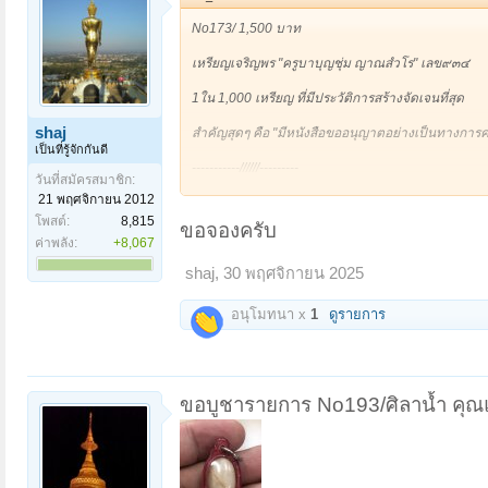
เป็นพระกรรมวาจาจารย์
No173/ 1,500 บาท
พระเทพวรเวที (หลวงพ่อวิน โฆสิโต)
อดีตเจ้าคณะจังหวัดพระนครศรีอยุธยา , อดีตเจ้าอาวาส
เหรียญเจริญพร "ครูบาบุญชุ่ม ญาณสํวโร" เลข๙๓๔
คณารักษ์ เป็นพระอนุสาวนาจารย์
1ใน 1,000 เหรียญ ที่มีประวัติการสร้างจัดเจนที่สุด
ณ พัทธสีมา วัดประดู่ทรงธรรม เมื่อวันที่ ๓ ตุลาคม พ
เปี่ยมไปด้วยบุญ
shaj
สำคัญสุดๆ คือ "มีหนังสือขออนุญาตอย่างเป็นทางการคร
เป็นที่รู้จักกันดี
หลวงพ่อเพ็ชรท่านจะอยู่คอยเป็นลูกมือช่วยหลวงพ่อ
-----------//////---------
วันที่สมัครสมาชิก:
ไสย สะเดาะเคราะห์ และหาของวัสดุอุปกรณ์รวมถึงมวลส
"บุญชุ่ม ทาแกง"
ญาติโยมศิษยานุศิษย์ผู้ที่มีความเคารพศรัทธาที่ได้เ
21 พฤศจิกายน 2012
เมื่อสงสัยตรงไหนหลวงปู่หลวงพ่อครูบาอาจารย์ท่านก็
เป็นชื่อและสกุลเดิมของ "ครูบาบุญชุ่ม ญาณสํวโร" เก
โพสต์:
8,815
ขอจองครับ
๑๑ เดือน ๘ ขึ้น ๑๑ ค่ำ วันที่ ๙ เดือนพฤษภาคม พ.ศ.
ค่าพลัง:
+8,067
พอครูบาอาจารย์เริ่มอาพาธ ท่านก็ได้เมตตามอบครอบ
ก๋งจาบ สุวรรณ ให้แก่หลวงพ่อเพ็ชรไว้ศึกษา เอาไว้
shaj
,
30 พฤศจิกายน 2025
เมื่อ พ.ศ.๒๕๑๗ ได้เข้ามาเป็นเด็กวัด โดยมีพ่อลุงทาเ
เป็นเด็กวัดได้ 3 ปี จึงบรรพชาเป็นสามเณร
ครูบาอาจารย์โดยตรงของหลวงพ่อเพ็ชร
อนุโมทนา x
1
ดูรายการ
๑. หลวงพ่ออู๋ วัดประดู่ทรงธรรม
ท่านชอบสงบอยากบวชตั้งแต่อายุ ๔-๕ ขวบแล้ว ในสมัยเป
๒. หลวงพ่อบุญนาค วัดประดู่ทรงธรรม
สนามหญ้าโรงเรียน จนเพื่อนฝูงว่าท่านเป็นบ้า ใครจะว
๓. หลวงพ่อสละ วัดประดู่ทรงธรรม
๔. หลวงพ่อผูก วัดประดู่ทรงธรรม
ท่านถือว่าได้ปฏิบัติตามแนวทางของพระพุทธเจ้า ปัจจุบ
๕. หลวงปู่บุญรอด วัดประดู่ทรงธรรม
ขอบูชารายการ No193/ศิลาน้ำ คุณแ
๖. หลวงปู่หน่าย วัดบ้านแจ้ง
การจัดสร้างวัตถุมงคลของพระครูบาเจ้าบุญชุ่มญาณสํว
เพียงองค์เดียว
นี่คือเรื่องราวประวัติโดยย่อของพระอาจารย์ขลังศิษย์
อยู่มิให้สูญ มีนามว่า หลวงพ่อเพ็ชร ปริปุณฺโณ นั่นเอง
ส่วนมากจะเป็นการขออนุญาตปากเปล่า เมื่อท่านอนุ