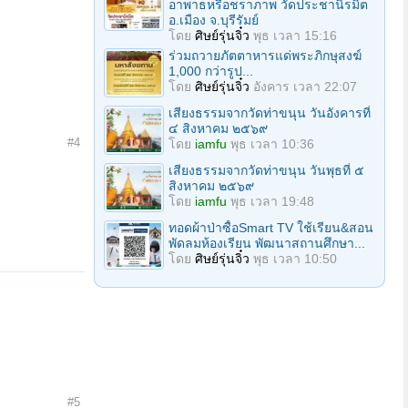
อาพาธหรือชราภาพ วัดประชานิรมิต
อ.เมือง จ.บุรีรัมย์
โดย
ศิษย์รุ่นจิ๋ว
พุธ เวลา 15:16
ร่วมถวายภัตตาหารแด่พระภิกษุสงฆ์
1,000 กว่ารูป...
โดย
ศิษย์รุ่นจิ๋ว
อังคาร เวลา 22:07
เสียงธรรมจากวัดท่าขนุน วันอังคารที่
๔ สิงหาคม ๒๕๖๙
#4
โดย
iamfu
พุธ เวลา 10:36
เสียงธรรมจากวัดท่าขนุน วันพุธที่ ๕
สิงหาคม ๒๕๖๙
โดย
iamfu
พุธ เวลา 19:48
ทอดผ้าป่าซื้อSmart TV ใช้เรียน&สอน
พัดลมห้องเรียน พัฒนาสถานศึกษา...
โดย
ศิษย์รุ่นจิ๋ว
พุธ เวลา 10:50
#5