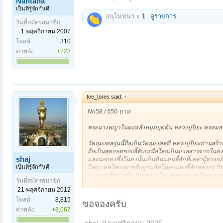
Nantana
เป็นที่รู้จักกันดี
อนุโมทนา x
1
ดูรายการ
วันที่สมัครสมาชิก:
1 พฤศจิกายน 2007
โพสต์:
310
ค่าพลัง:
+223
tee_tores said:
↑
No58 / 550 บาท
พระนางพญาในดงหลังหมุดยุคต้น หลวงปู่ปิยะ พรหมส
วัตถุมงคลรุ่นนี้ถือเป็นวัตถุมงคลที่ หลวงปู่ปิยะท่านสร
ถือเป็นสุดยอดของลี้ลับเหนือโลกเป็นมวลสารจากในดงแ
shaj
และนอกดงซึ่งในดงนั้นเป็นดินแดนลี้ลับที่เหล่าผู้ทร
เป็นที่รู้จักกันดี
ใหญ่ เทพโลกอุดรอธิษฐานจิตในดงแดงลี้ลับหลวงปู่ ปิยะ
สามารถสื่อดวงจิตกับหลวงปู่ใหญ่หลวงปู่เทพโลกอุดรพ
วันที่สมัครสมาชิก:
นี้เป็นวัดที่มีเรื่องราวเล่าขานกันมายาวนานว่าครั้ง
21 พฤศจิกายน 2012
และย่ามวิเศษ๑ใบท่านมารับบิณฑบาตผู้คนนับร้อย ซึ่งเรื
แพร่และยืนยันว่าเหตุการณ์เหล่านี้เคยเกิดขึ้นจริงที่
โพสต์:
8,815
ขอจองครับ
ฉบับและยังมีผู้คนที่มีความเกี่ยวข้องกับพระอริยสงฆ์
ค่าพลัง:
+8,067
ยืนยันการมีอยู่จริงของหลวงปู่เทพโลกอุดรมากมายหล
คันธรัตฆราวาสศิษย์ในสายวิชาในดง ท่านก็ยืนยันการม