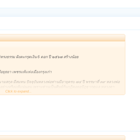
ปิยะท่านจัดสร้างท่านจะอัญเชิญหลวงปู่ใหญ่มาเสกและจะฝากหลวงปู่ใหญ่เทพโลก
่ทิพย์ในดงลี้ลับ รับประกันพระแท้ครับ
6613388
ทรงธรรม ฝังตะกรุดเงิน 6 ดอก ปี ๒๕๖๗ สร้างน้อย
อยุธยา เพชรแท้แห่งเมืองกรุงเก่า
 นามสกุล มีสมทน ปัจจุบันหลวงพ่อท่านมีอายุครบ ๗๔ ปี พรรษาที่ ๓๙ หลวงพ่อ
ย่างจริงแท้แน่นอน เพราะท่านเป็นศิษย์ก้นกุฏิคอยอุปัฏฐากดูแล หลวงตา
Click to expand...
ญฺโญ พระเถราจารย์ชื่อดังแห่งสำนักวัดประดู่ทรงธรรม โดยตั้งแต่บวชได้อยู่
ณภาพ
วัดพนัญเชิงวรวิหาร เมื่อครั้งดำรงสมณศักดิ์ที่ พระญาณไตรโลก เป็นพระอุปั