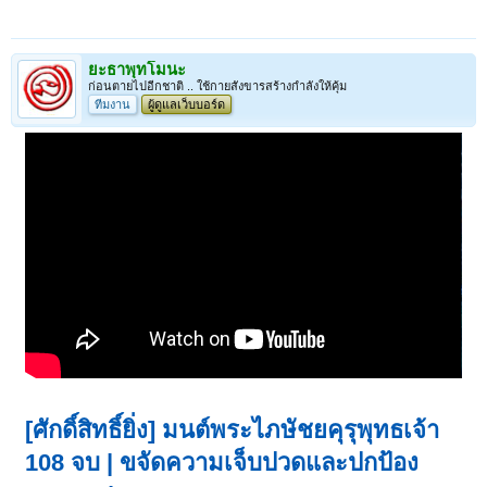
ยะธาพุทโมนะ
ก่อนตายไปอีกชาติ .. ใช้กายสังขารสร้างกำลังให้คุ้ม
ทีมงาน
ผู้ดูแลเว็บบอร์ด
[ศักดิ์สิทธิ์ยิ่ง] มนต์พระไภษัชยคุรุพุทธเจ้า
108 จบ | ขจัดความเจ็บปวดและปกป้อง