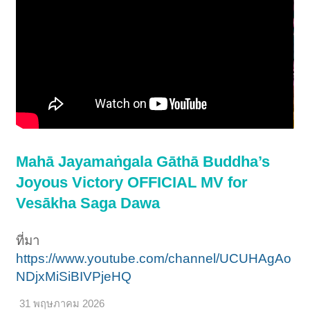
Mahā Jayamaṅgala Gāthā Buddha’s
Joyous Victory OFFICIAL MV for
Vesākha Saga Dawa
ที่มา
https://www.youtube.com/channel/UCUHAgAo
NDjxMiSiBIVPjeHQ
31 พฤษภาคม 2026