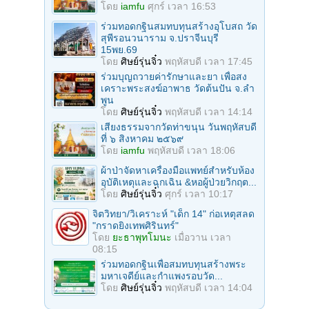
โดย
iamfu
ศุกร์ เวลา 16:53
ร่วมทอดกฐินสมทบทุนสร้างอุโบสถ วัด
สุพีรอนวนาราม จ.ปราจีนบุรี
15พย.69
โดย
ศิษย์รุ่นจิ๋ว
พฤหัสบดี เวลา 17:45
ร่วมบุญถวายค่ารักษาและยา เพื่อสง
เคราะพระสงฆ์อาพาธ วัดต้นปัน จ.ลํา
พูน
โดย
ศิษย์รุ่นจิ๋ว
พฤหัสบดี เวลา 14:14
เสียงธรรมจากวัดท่าขนุน วันพฤหัสบดี
ที่ ๖ สิงหาคม ๒๕๖๙
โดย
iamfu
พฤหัสบดี เวลา 18:06
ผ้าป่าจัดหาเครื่องมือแพทย์สำหรับห้อง
อุบัติเหตุและฉุกเฉิน &หอผู้ป่วยวิกฤต...
โดย
ศิษย์รุ่นจิ๋ว
ศุกร์ เวลา 10:17
จิตวิทยา/วิเคราะห์ "เด็ก 14" ก่อเหตุสลด
"กราดยิงเทพศิรินทร์"
โดย
ยะธาพุทโมนะ
เมื่อวาน เวลา
08:15
ร่วมทอดกฐินเพื่อสมทบทุนสร้างพระ
มหาเจดีย์และกำแพงรอบวัด...
โดย
ศิษย์รุ่นจิ๋ว
พฤหัสบดี เวลา 14:04