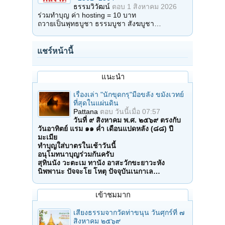
ธรรมวิวัฒน์
ตอบ
1 สิงหาคม 2026
ร่วมทำบุญ ค่า hosting = 10 บาท
ถวายเป็นพุทธบูชา ธรรมบูชา สังฆบูชา…
แชร์หน้านี้
แนะนำ
เรื่องเล่า "นักขุดกรุ"มือขลัง ขมังเวทย์
ที่สุดในแผ่นดิน
Pattana
ตอบ
วันนี้เมื่อ 07:57
วันที่ ๙ สิงหาคม พ.ศ. ๒๕๖๙ ตรงกับ
วันอาทิตย์ แรม ๑๑ ค่ำ เดือนแปดหลัง (๘๘) ปี
มะเมีย
ทำบุญใส่บาตรในเช้าวันนี้
อนุโมทนาบุญร่วมกันครับ
สุทินนัง วะตะเม ทานัง อาสะวักขะยาวะหัง
นิพพานะ ปัจจะโย โหตุ ปัจจุบันเนกาเล…
เข้าชมมาก
เสียงธรรมจากวัดท่าขนุน วันศุกร์ที่ ๗
สิงหาคม ๒๕๖๙