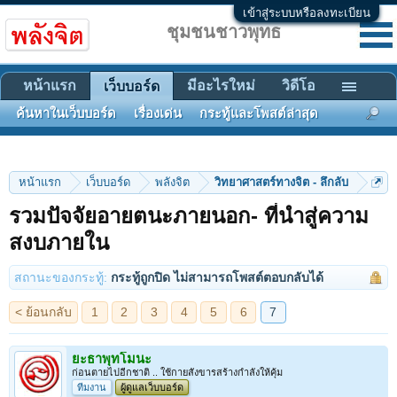
เข้าสู่ระบบหรือลงทะเบียน
ชุมชนชาวพุทธ
หน้าแรก
มีอะไรใหม่
วิดีโอ
เว็บบอร์ด
ค้นหาในเว็บบอร์ด
เรื่องเด่น
กระทู้และโพสต์ล่าสุด
หน้าแรก
เว็บบอร์ด
พลังจิต
วิทยาศาสตร์ทางจิต - ลึกลับ
รวมปัจจัยอายตนะภายนอก- ที่นำสู่ความ
< ย้อนกลับ
1
2
3
4
5
6
7
สงบภายใน
สถานะของกระทู้:
กระทู้ถูกปิด ไม่สามารถโพสต์ตอบกลับได้
ยะธาพุทโมนะ
ก่อนตายไปอีกชาติ .. ใช้กายสังขารสร้างกำลังให้คุ้ม
ทีมงาน
ผู้ดูแลเว็บบอร์ด