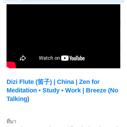
Dizi Flute (笛子) | China | Zen for
Meditation • Study • Work | Breeze (No
Talking
)
ที่มา