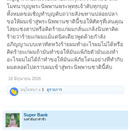
โมทนาบุญพระนิพพานพระพุทธเจ้าคับทุกบุญ
ทั้งหมดขอเชิญทำบุญคับถวายสังฆทานปล่อยปลา
ขอให้ผมเข้าสู่พระนิพพานชาตินี้ขอให้ศัตรุที่เล่นคุณ
ไสยแช่งสาปหรือคิดร้ายแก่ผมกลั่นแกล้งนินทาคิด
ร้ายว่าร้ายแก่ผมแม้แต่นิดเดียวพูดด้วยกำลัง
อภิญญาแบบเทวทัตหวังร้ายผมทำอะไรผมไม่ได้หรือ
คิดร้ายแก่ผมถ้ามันทำขอให้มันแพ้ภัยตัวมันเองทำ
อะไรผมไม่ได้ถ้าทำขอให้มันแพ้ภัยโดนอย่างที่ทำกับ
ผมตลอดไปตราบผมเข้าสู่พระนิพพานชาตินี้คับ
16 มิถุนายน 2026
อนุโมทนา x
1
ดูรายการ
Super Bank
จงทำดีอย่าทำชั่ว