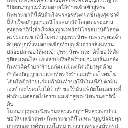
วิปัสสนาญาณทั้งหมดขอให้ข้าพเจ้าเข้าสู่พระ
นิพพานชาตินี้คับสำเร็จพระอรหัตตผลขั้นสูงสุดชาติ
นี้สำเร็จอภิญญาผลนิโรธสมาบัติโลกุตตะระฌาน
สูงสุดชาตินี้(สำเร็จสัญญาเวทยิตนิโรธสมาบัติโลกุต
ตะระฌานชาตินี้โมทนาบุญพระนิพพานพระพุทธเจ้า
คับทุกบุญทั้งหมดขอเชิญทำบุญคับถวายสังฆทาน
ปล่อยปลาขอให้ผมเข้าสู่พระนิพพานชาตินี้ขอให้ศัต
รุที่เล่นคุณไสยแช่งสาปหรือคิดร้ายแก่ผมกลั่นแกล้ง
นินทาคิดร้ายว่าร้ายแก่ผมแม้แต่นิดเดียวพูดด้วย
กำลังอภิญญาแบบเทวทัตหวังร้ายผมทำอะไรผมไม่
ได้หรือคิดร้ายแก่ผมถ้ามันทำขอให้มันแพ้ภัยตัวมัน
เองทำอะไรผมไม่ได้ถ้าทำขอให้มันแพ้ภัยโดนอย่างที่
ทำกับผมตลอดไปตราบผมเข้าสู่พระนิพพานชาตินี้
คับ
โมทนาบุญพระนิพพานหลวงพ่อฤาาษีหลวงพ่อปาน
ขอให้ผมเข้าสู่พระนิพพานชาตินี้โมทนาบุญปัจจัยทุก
บาททุกสตางค์ทุกบุญโมทนาบุญสาธุพระสงฆ์ทุกรูป