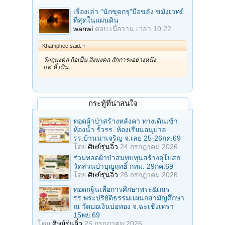
เรื่องเล่า "นักขุดกรุ"มือขลัง ขมังเวทย์
ที่สุดในแผ่นดิน
wanwi
ตอบ
เมื่อวาน เวลา 10:22
Khamphee said:
↑
วัตถุมงคล ถือเป็น สิ่งมงคล สักการะอย่างหนึ่ง
แต่ ที่ เป็น…
กระทู้ที่น่าสนใจ
ทอดผ้าป่าสร้างหลังคา ทางเดินเข้า
ห้องน้ำ รั้วรร. ห้องเรียนอนุบาล
รร.บ้านนาเจริญ จ.เลย 25-26กค.69
โดย
ศิษย์รุ่นจิ๋ว
24 กรกฎาคม 2026
ร่วมทอดผ้าป่าสมทบทุนสร้างอุโบสถ
วัดสวนป่าบุญฤทธิ์ กทม. 29กค.69
โดย
ศิษย์รุ่นจิ๋ว
26 กรกฎาคม 2026
ทอดกฐินเพื่อการศึกษาพระ&เณร
รร.พระปริยัติธรรมเเผนกสามัญศึกษา
ณ วัดบ่อเงินบ่อทอง จ.ฉะเชิงเทรา
15พย.69
โดย
ศิษย์รุ่นจิ๋ว
25 กรกฎาคม 2026