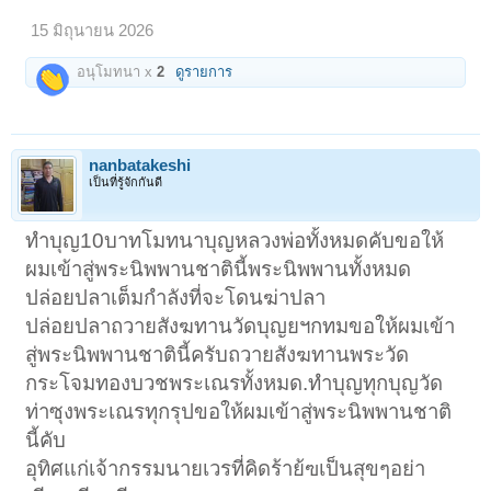
15 มิถุนายน 2026
อนุโมทนา x
2
ดูรายการ
nanbatakeshi
เป็นที่รู้จักกันดี
ทำบุญ10บาทโมทนาบุญหลวงพ่อทั้งหมดคับขอให้
ผมเข้าสู่พระนิพพานชาตินี้พระนิพพานทั้งหมด
ปล่อยปลาเต็มกำลังที่จะโดนฆ่าปลา
ปล่อยปลาถวายสังฆทานวัดบุญยฯกทมขอให้ผมเข้า
สู่พระนิพพานชาตินี้ครับถวายสังฆทานพระวัด
กระโจมทองบวชพระเณรทั้งหมด.ทำบุญทุกบุญวัด
ท่าซุงพระเณรทุกรุปขอให้ผมเข้าสู่พระนิพพานชาติ
นี้คับ
อุทิศแก่เจ้ากรรมนายเวรที่คิดร้าย้ฃเป็นสุขๆอย่า