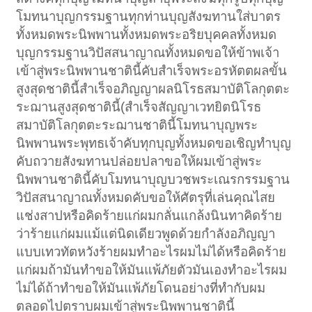
โมทนาบุญกรรมฐานทุกท่านบุญสังฆทานใส่บาตร
ทั้งหมดพระนิพพานทั้งหมดพระอริยบุคคลทั้งหมด
บุญกรรมฐานวิปัสสนาญาณทั้งหมดขอให้ข้าพเจ้า
เข้าสู่พระนิพพานชาตินี้คับสำเร็จพระอรหัตตผลขั้น
สูงสุดชาตินี้สำเร็จอภิญญาผลนิโรธสมาบัติโลกุตตะ
ระฌานสูงสุดชาตินี้(สำเร็จสัญญาเวทยิตนิโรธ
สมาบัติโลกุตตะระฌานชาตินี้โมทนาบุญพระ
นิพพานพระพุทธเจ้าคับทุกบุญทั้งหมดขอเชิญทำบุญ
คับถวายสังฆทานปล่อยปลาขอให้ผมเข้าสู่พระ
นิพพานชาตินี้คับโมทนาบุญบวชพระเณรกรรมฐาน
วิปัสสนาญาณทั้งหมดคับขอให้ศัตรุที่เล่นคุณไสย
แช่งสาปหรือคิดร้ายแก่ผมกลั่นแกล้งนินทาคิดร้าย
ว่าร้ายแก่ผมแม้แต่นิดเดียวพูดด้วยกำลังอภิญญา
แบบเทวทัตหวังร้ายผมทำอะไรผมไม่ได้หรือคิดร้าย
แก่ผมถ้ามันทำขอให้มันแพ้ภัยตัวมันเองทำอะไรผม
ไม่ได้ถ้าทำขอให้มันแพ้ภัยโดนอย่างที่ทำกับผม
ตลอดไปตราบผมเข้าสู่พระนิพพานชาตินี้