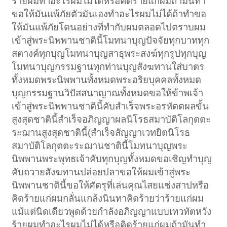
ร้ายผมทำอะไรผมไม่ได้หรือคิดร้ายแก่ผมถ้ามันทำ
ขอให้มันแพ้ภัยตัวมันเองทำอะไรผมไม่ได้ถ้าทำขอ
ให้มันแพ้ภัยโดนอย่างที่ทำกับผมตลอดไปตราบผม
เข้าสู่พระนิพพานชาตินี้โมทนาบุญปัจจัยทุกบาททุก
สตางค์ทุกบุญโมทนาบุญสาธุพระสงฆ์ทุกรูปทุกบุญ
โมทนาบุญกรรมฐานทุกท่านบุญสังฆทานใส่บาตร
ทั้งหมดพระนิพพานทั้งหมดพระอริยบุคคลทั้งหมด
บุญกรรมฐานวิปัสสนาญาณทั้งหมดขอให้ข้าพเจ้า
เข้าสู่พระนิพพานชาตินี้คับสำเร็จพระอรหัตตผลขั้น
สูงสุดชาตินี้สำเร็จอภิญญาผลนิโรธสมาบัติโลกุตตะ
ระฌานสูงสุดชาตินี้(สำเร็จสัญญาเวทยิตนิโรธ
สมาบัติโลกุตตะระฌานชาตินี้โมทนาบุญพระ
นิพพานพระพุทธเจ้าคับทุกบุญทั้งหมดขอเชิญทำบุญ
คับถวายสังฆทานปล่อยปลาขอให้ผมเข้าสู่พระ
นิพพานชาตินี้ขอให้ศัตรุที่เล่นคุณไสยแช่งสาปหรือ
คิดร้ายแก่ผมกลั่นแกล้งนินทาคิดร้ายว่าร้ายแก่ผม
แม้แต่นิดเดียวพูดด้วยกำลังอภิญญาแบบเทวทัตหวัง
ร้ายผมทำอะไรผมไม่ได้หรือคิดร้ายแก่ผมถ้ามันทำ