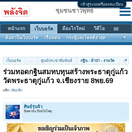
เข้าสู่ระบบหรือลงทะเบียน
ชุมชนชาวพุทธ
หน้าแรก
มีอะไรใหม่
วิดีโอ
เว็บบอร์ด
ค้นหาในเว็บบอร์ด
เรื่องเด่น
กระทู้และโพสต์ล่าสุด
เว็บบอร์ด
...
ศูนย์ประชาสัมพันธ์
กฐิน - ผ้าป่า - งานวัด
ร่วมทอดกฐินสมทบทุนสร้างพระธาตุกู่แก้ว
วัดพระธาตุกู่แก้ว จ.เชียงราย 8พย.69
แท็ก:
เพิ่มแท็ก
ศิษย์รุ่นจิ๋ว
นิพพานัง ปัจจโยโหตุ