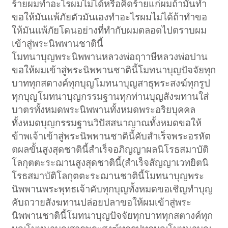
ร้ายผมทำอะไรผมไม่ได้หรือคิดร้ายแก่ผมถ้ามันทำ
ขอให้มันแพ้ภัยตัวมันเองทำอะไรผมไม่ได้ถ้าทำขอ
ให้มันแพ้ภัยโดนอย่างที่ทำกับผมตลอดไปตราบผม
เข้าสู่พระนิพพานชาตินี้
โมทนาบุญพระนิพพานหลวงพ่อฤาาษีหลวงพ่อปาน
ขอให้ผมเข้าสู่พระนิพพานชาตินี้โมทนาบุญปัจจัยทุก
บาททุกสตางค์ทุกบุญโมทนาบุญสาธุพระสงฆ์ทุกรูป
ทุกบุญโมทนาบุญกรรมฐานทุกท่านบุญสังฆทานใส่
บาตรทั้งหมดพระนิพพานทั้งหมดพระอริยบุคคล
ทั้งหมดบุญกรรมฐานวิปัสสนาญาณทั้งหมดขอให้
ข้าพเจ้าเข้าสู่พระนิพพานชาตินี้คับสำเร็จพระอรหัต
ตผลขั้นสูงสุดชาตินี้สำเร็จอภิญญาผลนิโรธสมาบัติ
โลกุตตะระฌานสูงสุดชาตินี้(สำเร็จสัญญาเวทยิตนิ
โรธสมาบัติโลกุตตะระฌานชาตินี้โมทนาบุญพระ
นิพพานพระพุทธเจ้าคับทุกบุญทั้งหมดขอเชิญทำบุญ
คับถวายสังฆทานปล่อยปลาขอให้ผมเข้าสู่พระ
นิพพานชาตินี้โมทนาบุญปัจจัยทุกบาททุกสตางค์ทุก