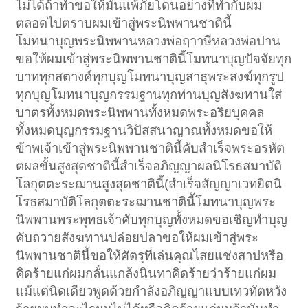
ไม่ได้ถ้าทำขอให้มันแพ้ภัยโดนอย่างที่ทำกับผม
ตลอดไปตราบผมเข้าสู่พระนิพพานชาตินี้
โมทนาบุญพระนิพพานหลวงพ่อฤาาษีหลวงพ่อปาน
ขอให้ผมเข้าสู่พระนิพพานชาตินี้โมทนาบุญปัจจัยทุก
บาททุกสตางค์ทุกบุญโมทนาบุญสาธุพระสงฆ์ทุกรูป
ทุกบุญโมทนาบุญกรรมฐานทุกท่านบุญสังฆทานใส่
บาตรทั้งหมดพระนิพพานทั้งหมดพระอริยบุคคล
ทั้งหมดบุญกรรมฐานวิปัสสนาญาณทั้งหมดขอให้
ข้าพเจ้าเข้าสู่พระนิพพานชาตินี้คับสำเร็จพระอรหัต
ตผลขั้นสูงสุดชาตินี้สำเร็จอภิญญาผลนิโรธสมาบัติ
โลกุตตะระฌานสูงสุดชาตินี้(สำเร็จสัญญาเวทยิตนิ
โรธสมาบัติโลกุตตะระฌานชาตินี้โมทนาบุญพระ
นิพพานพระพุทธเจ้าคับทุกบุญทั้งหมดขอเชิญทำบุญ
คับถวายสังฆทานปล่อยปลาขอให้ผมเข้าสู่พระ
นิพพานชาตินี้ขอให้ศัตรุที่เล่นคุณไสยแช่งสาปหรือ
คิดร้ายแก่ผมกลั่นแกล้งนินทาคิดร้ายว่าร้ายแก่ผม
แม้แต่นิดเดียวพูดด้วยกำลังอภิญญาแบบเทวทัตหวัง