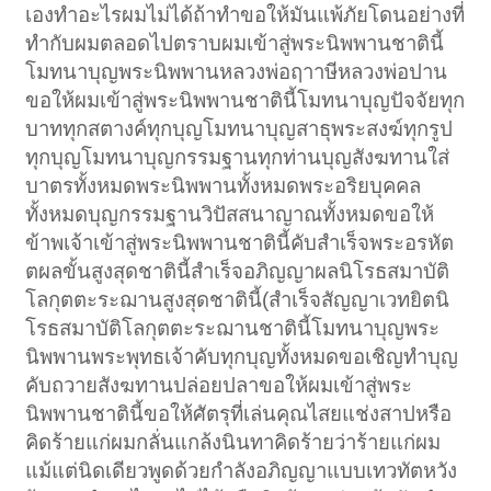
เองทำอะไรผมไม่ได้ถ้าทำขอให้มันแพ้ภัยโดนอย่างที่
ทำกับผมตลอดไปตราบผมเข้าสู่พระนิพพานชาตินี้
โมทนาบุญพระนิพพานหลวงพ่อฤาาษีหลวงพ่อปาน
ขอให้ผมเข้าสู่พระนิพพานชาตินี้โมทนาบุญปัจจัยทุก
บาททุกสตางค์ทุกบุญโมทนาบุญสาธุพระสงฆ์ทุกรูป
ทุกบุญโมทนาบุญกรรมฐานทุกท่านบุญสังฆทานใส่
บาตรทั้งหมดพระนิพพานทั้งหมดพระอริยบุคคล
ทั้งหมดบุญกรรมฐานวิปัสสนาญาณทั้งหมดขอให้
ข้าพเจ้าเข้าสู่พระนิพพานชาตินี้คับสำเร็จพระอรหัต
ตผลขั้นสูงสุดชาตินี้สำเร็จอภิญญาผลนิโรธสมาบัติ
โลกุตตะระฌานสูงสุดชาตินี้(สำเร็จสัญญาเวทยิตนิ
โรธสมาบัติโลกุตตะระฌานชาตินี้โมทนาบุญพระ
นิพพานพระพุทธเจ้าคับทุกบุญทั้งหมดขอเชิญทำบุญ
คับถวายสังฆทานปล่อยปลาขอให้ผมเข้าสู่พระ
นิพพานชาตินี้ขอให้ศัตรุที่เล่นคุณไสยแช่งสาปหรือ
คิดร้ายแก่ผมกลั่นแกล้งนินทาคิดร้ายว่าร้ายแก่ผม
แม้แต่นิดเดียวพูดด้วยกำลังอภิญญาแบบเทวทัตหวัง