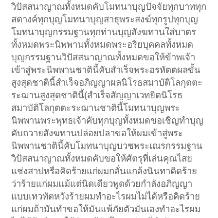
วิปัสสนาญาณทั้งหมดคับโมทนาบุญปัจจัยทุกบาททุก
สตางค์ทุกบุญโมทนาบุญสาธุพระสงฆ์ทุกรูปทุกบุญ
โมทนาบุญกรรมฐานทุกท่านบุญสังฆทานใส่บาตร
ทั้งหมดพระนิพพานทั้งหมดพระอริยบุคคลทั้งหมด
บุญกรรมฐานวิปัสสนาญาณทั้งหมดขอให้ข้าพเจ้า
เข้าสู่พระนิพพานชาตินี้คับสำเร็จพระอรหัตตผลขั้น
สูงสุดชาตินี้สำเร็จอภิญญาผลนิโรธสมาบัติโลกุตตะ
ระฌานสูงสุดชาตินี้(สำเร็จสัญญาเวทยิตนิโรธ
สมาบัติโลกุตตะระฌานชาตินี้โมทนาบุญพระ
นิพพานพระพุทธเจ้าคับทุกบุญทั้งหมดขอเชิญทำบุญ
คับถวายสังฆทานปล่อยปลาขอให้ผมเข้าสู่พระ
นิพพานชาตินี้คับโมทนาบุญบวชพระเณรกรรมฐาน
วิปัสสนาญาณทั้งหมดคับขอให้ศัตรุที่เล่นคุณไสย
แช่งสาปหรือคิดร้ายแก่ผมกลั่นแกล้งนินทาคิดร้าย
ว่าร้ายแก่ผมแม้แต่นิดเดียวพูดด้วยกำลังอภิญญา
แบบเทวทัตหวังร้ายผมทำอะไรผมไม่ได้หรือคิดร้าย
แก่ผมถ้ามันทำขอให้มันแพ้ภัยตัวมันเองทำอะไรผม