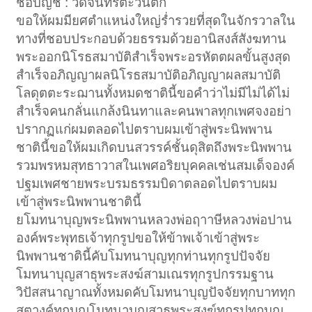
ชื่อบัญชี : วัดจันทร์ตะวันตก
ขอให้ผมมียศตำแหน่งใหญ่ร่ำรวยที่สุดในจักรวาลใน
ทางที่ชอบประกอบด้วยธรรมด้วยอานิสงส์สังฆทาน
พระออกนิโรธสมาบัติสำเร็จพระอรหัตตผลขั้นสูงสุด
สำเร็จอภิญญาผลนิโรธสมาบัติอภิญญาผลสมาบัติ
โลดุตตะระฌานทั้งหมดชาตินี้ขอคำว่าไม่มีไม่ได้ไม่
สำเร็จคนกลั่นแกล้งนินทาและคนพาลทุกเพศจงอย่า
ปรากฏแก่ผมตลอดไปตราบผมเข้าสู่พระนิพพาน
ชาตินี้ขอให้ผมเกิดบนสวรรค์ชั้นดุสิตถึงพระนิพพาน
รวมพรหมสุทธาวาสในเพศอริยบุคคลเช่นสมเด็จองค์
ปฐมเพศชายพระบรมธรรมบิดาตลอดไปตราบผม
เข้าสู่พระนิพพานชาตินี้
ยโมทนาบุญพระนิพพานหลวงพ่อฤาาษีหลวงพ่อปาน
องค์พระพุทธเจ้าทุกรูปขอให้ข้าพเจ้าเข้าสู่พระ
นิพพานชาตินี้คับโมทนาบุญทุกท่านทุกรูปปัจจัย
โมทนาบุญสาธุพระสงฆ์สามเณรทุกรูปกรรมฐาน
วิปัสสนาญาณทั้งหมดคับโมทนาบุญปัจจัยทุกบาททุก
สตางค์ทุกบุญโมทนาบุญสาธุพระสงฆ์ทุกรูปทุกบุญ