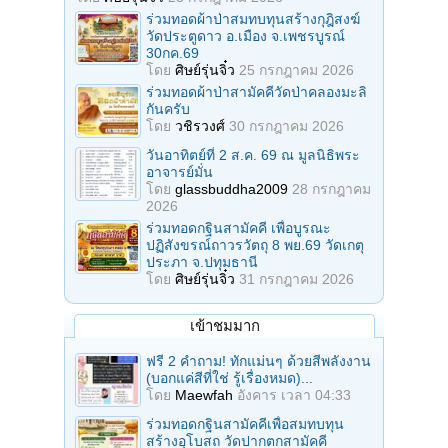
ร่วมทอดผ้าป่าสมทบทุนสร้างกุฎิสงฆ์
วัดประตูดาว อ.เมือง จ.เพชรบูรณ์
30กค.69
โดย
ศิษย์รุ่นจิ๋ว
25 กรกฎาคม 2026
ร่วมทอดผ้าป่าสามัคคีวัดป่าคลองมะลิ
กันครับ
โดย
วชิรวงศ์
30 กรกฎาคม 2026
วันอาทิตย์ที่ 2 ส.ค. 69 ณ มูลนิธิพระ
อาจารย์มั่น
โดย
glassbuddha2009
28 กรกฎาคม
2026
ร่วมทอดกฐินสามัคคี เพื่อบูรณะ
ปฏิสังขรณ์ถาวรวัตถุ 8 พย.69 วัดเกตุ
ประภา จ.ปทุมธานี
โดย
ศิษย์รุ่นจิ๋ว
31 กรกฎาคม 2026
เข้าชมมาก
ฟรี 2 คำถาม! ทักแม่นๆ ด้วยสีพลังงาน
(บอกแค่สีที่ใช่ รู้เรื่องหมด)...
โดย
Maewfah
อังคาร เวลา 04:33
ร่วมทอดกฐินสามัคคีเพื่อสมทบทุน
สร้างอุโบสถ วัดปากตกสามัคคี