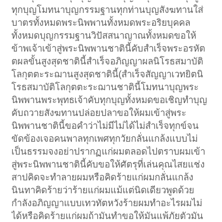
ทุกบุญโมทนาบุญกรรมฐานทุกท่านบุญสังฆทานใส่
บาตรทั้งหมดพระนิพพานทั้งหมดพระอริยบุคคล
ทั้งหมดบุญกรรมฐานวิปัสสนาญาณทั้งหมดขอให้
ข้าพเจ้าเข้าสู่พระนิพพานชาตินี้คับสำเร็จพระอรหัต
ตผลขั้นสูงสุดชาตินี้สำเร็จอภิญญาผลนิโรธสมาบัติ
โลกุตตะระฌานสูงสุดชาตินี้(สำเร็จสัญญาเวทยิตนิ
โรธสมาบัติโลกุตตะระฌานชาตินี้โมทนาบุญพระ
นิพพานพระพุทธเจ้าคับทุกบุญทั้งหมดขอเชิญทำบุญ
คับถวายสังฆทานปล่อยปลาขอให้ผมเข้าสู่พระ
นิพพานชาตินี้ขอคำว่าไม่มีไม่ได้ไม่สำเร็จทุกข์จน
ขัดข้องเจอคนพาลทุกเพศทุกวัยกลั่นแกล้งแบบไม่
เป็นธรรมจงอย่าปรากฏแก่ผมตลอดไปตราบผมเข้า
สู่พระนิพพานชาตินี้คับขอให้ศัตรุที่เล่นคุณไสยแช่ง
สาปคิดจะทำลายผมหรือคิดร้ายแก่ผมกลั่นแกล้ง
นินทาคิดร้ายว่าร้ายแก่ผมแม้แต่นิดเดียวพูดด้วย
กำลังอภิญญาแบบเทวทัตหวังร้ายผมทำอะไรผมไม่
ได้หรือคิดร้ายแก่ผมถ้ามันทำขอให้มันแพ้ภัยตัวมัน