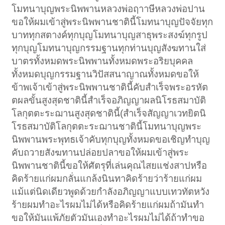
โมทนาบุญพระนิพพานหลวงพ่อฤาาษีหลวงพ่อปาน
ขอให้ผมเข้าสู่พระนิพพานชาตินี้โมทนาบุญปัจจัยทุก
บาททุกสตางค์ทุกบุญโมทนาบุญสาธุพระสงฆ์ทุกรูป
ทุกบุญโมทนาบุญกรรมฐานทุกท่านบุญสังฆทานใส่
บาตรทั้งหมดพระนิพพานทั้งหมดพระอริยบุคคล
ทั้งหมดบุญกรรมฐานวิปัสสนาญาณทั้งหมดขอให้
ข้าพเจ้าเข้าสู่พระนิพพานชาตินี้คับสำเร็จพระอรหัต
ตผลขั้นสูงสุดชาตินี้สำเร็จอภิญญาผลนิโรธสมาบัติ
โลกุตตะระฌานสูงสุดชาตินี้(สำเร็จสัญญาเวทยิตนิ
โรธสมาบัติโลกุตตะระฌานชาตินี้โมทนาบุญพระ
นิพพานพระพุทธเจ้าคับทุกบุญทั้งหมดขอเชิญทำบุญ
คับถวายสังฆทานปล่อยปลาขอให้ผมเข้าสู่พระ
นิพพานชาตินี้ขอให้ศัตรุที่เล่นคุณไสยแช่งสาปหรือ
คิดร้ายแก่ผมกลั่นแกล้งนินทาคิดร้ายว่าร้ายแก่ผม
แม้แต่นิดเดียวพูดด้วยกำลังอภิญญาแบบเทวทัตหวัง
ร้ายผมทำอะไรผมไม่ได้หรือคิดร้ายแก่ผมถ้ามันทำ
ขอให้มันแพ้ภัยตัวมันเองทำอะไรผมไม่ได้ถ้าทำขอ