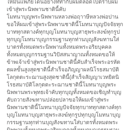
ให้มันแพ้ภัยโดนอย่างที่ทำกับผมตลอดไปตราบผม
เข้าสู่พระนิพพานชาตินี้คับ
โมทนาบุญพระนิพพานหลวงพ่อฤาาษีหลวงพ่อปาน
ขอให้ผมเข้าสู่พระนิพพานชาตินี้โมทนาบุญปัจจัยทุก
บาททุกสตางค์ทุกบุญโมทนาบุญสาธุพระสงฆ์ทุกรูป
ทุกบุญโมทนาบุญกรรมฐานทุกท่านบุญสังฆทานใส่
บาตรทั้งหมดพระนิพพานทั้งหมดพระอริยบุคคล
ทั้งหมดบุญกรรมฐานวิปัสสนาญาณทั้งหมดขอให้
ข้าพเจ้าเข้าสู่พระนิพพานชาตินี้คับสำเร็จพระอรหัต
ตผลขั้นสูงสุดชาตินี้สำเร็จอภิญญาผลนิโรธสมาบัติ
โลกุตตะระฌานสูงสุดชาตินี้(สำเร็จสัญญาเวทยิตนิ
โรธสมาบัติโลกุตตะระฌานชาตินี้โมทนาบุญพระ
นิพพานพระพุทธเจ้าคับทุกบุญทั้งหมดขอเชิญทำบุญ
คับถวายสังฆทานปล่อยปลาขอให้ผมเข้าสู่พระ
นิพพานชาตินี้โมทนาบุญปัจจัยทุกบาททุกสตางค์ทุก
บุญโมทนาบุญสาธุพระสงฆ์ทุกรูปทุกบุญโมทนาบุญ
กรรมฐานทุกท่านบุญสังฆทานใส่บาตรทั้งหมดพระ
นิพพานทั้งหมดพระอริยบุคคลทั้งหมดบุญกรรมฐาน