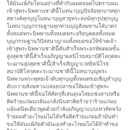
ให้มันแพ้ภัยโดนอย่างที่ทำกับผมตลอดไปตราบผม
เข้าสู่พระนิพพานชาตินี้โมทนาบุญปัจจัยทุกบาททุก
สตางค์ทุกบุญโมทนาบุญสาธุพระสงฆ์ทุกรูปทุกบุญ
โมทนาบุญกรรมฐานทุกท่านบุญสังฆทานใส่บาตร
ทั้งหมดพระนิพพานทั้งหมดพระอริยบุคคลทั้งหมด
บุญกรรมฐานวิปัสสนาญาณทั้งหมดขอให้ข้าพเจ้า
เข้าสู่พระนิพพานชาตินี้คับสำเร็จพระอรหัตตผลขั้น
สูงสุดชาตินี้สำเร็จอภิญญาผลนิโรธสมาบัติโลกุตตะ
ระฌานสูงสุดชาตินี้(สำเร็จสัญญาเวทยิตนิโรธ
สมาบัติโลกุตตะระฌานชาตินี้โมทนาบุญพระ
นิพพานพระพุทธเจ้าคับทุกบุญทั้งหมดขอเชิญทำบุญ
คับถวายสังฆทานปล่อยปลาขอให้ผมเข้าสู่พระ
นิพพานชาตินี้ขอให้ศัตรุที่เล่นคุณไสยแช่งสาปหรือ
คิดร้ายแก่ผมกลั่นแกล้งนินทาคิดร้ายว่าร้ายแก่ผม
แม้แต่นิดเดียวพูดด้วยกำลังอภิญญาแบบเทวทัตหวัง
ร้ายผมทำอะไรผมไม่ได้หรือคิดร้ายแก่ผมถ้ามันทำ
ขอให้มันแพ้ภัยตัวมันเองทำอะไรผมไม่ได้ถ้าทำขอ