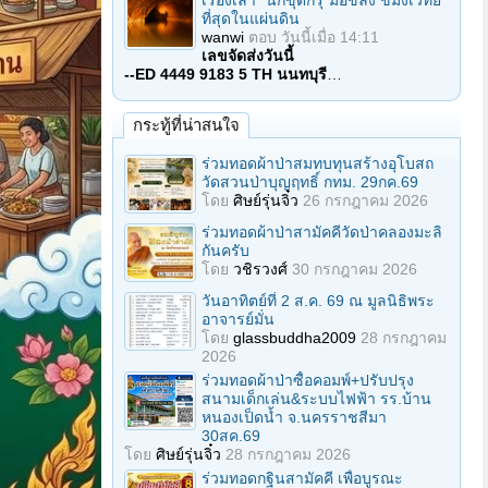
เรื่องเล่า "นักขุดกรุ"มือขลัง ขมังเวทย์
ที่สุดในแผ่นดิน
wanwi
ตอบ
วันนี้เมื่อ 14:11
เลขจัดส่งวันนี้
--ED 4449 9183 5 TH นนทบุรี
…
กระทู้ที่น่าสนใจ
ร่วมทอดผ้าป่าสมทบทุนสร้างอุโบสถ
วัดสวนป่าบุญฤทธิ์ กทม. 29กค.69
โดย
ศิษย์รุ่นจิ๋ว
26 กรกฎาคม 2026
ร่วมทอดผ้าป่าสามัคคีวัดป่าคลองมะลิ
กันครับ
โดย
วชิรวงศ์
30 กรกฎาคม 2026
วันอาทิตย์ที่ 2 ส.ค. 69 ณ มูลนิธิพระ
อาจารย์มั่น
โดย
glassbuddha2009
28 กรกฎาคม
2026
ร่วมทอดผ้าป่าซื้อคอมพ์+ปรับปรุง
สนามเด็กเล่น&ระบบไฟฟ้า รร.บ้าน
หนองเป็ดน้ำ จ.นครราชสีมา
30สค.69
โดย
ศิษย์รุ่นจิ๋ว
28 กรกฎาคม 2026
ร่วมทอดกฐินสามัคคี เพื่อบูรณะ