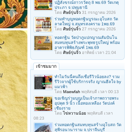
ปฏิสังขรณ์ถาวรวัตถุ 8 พย.69 วัดเกตุ
ประภา จ.ปทุมธานี
โดย
ศิษย์รุ่นจิ๋ว
31 กรกฎาคม 2026
ร่วมทําบุญทอดกฐินบูรณะอุโบสถ วัด
ลาดใหญ่ จ.สมุทรสงคราม 1พย.69
โดย
ศิษย์รุ่นจิ๋ว
27 กรกฎาคม 2026
ทอดกฐิน วัดป่าภูแปกญาณสัมปันโน
สมทบทุนสร้างพระพุทธรูปใหญ่ พร้อม
อาคารพิพิธภัณฑ์ 1พย.69
โดย
ศิษย์รุ่นจิ๋ว
อาทิตย์ เวลา 21:04
เข้าชมมาก
ทำไมวันนี้คนถึงเชื่อรีวิวน้อยลง? รวม
รีวิวจากผู้ใช้บริการจริง ญาณฮีลใจ by
แมวฟ้า
โดย
Maewfah
พฤหัสบดี เวลา 00:13
ขอเชิญร่วมบุญเป็นเจ้าภาพถวายพระ
อุปคุต 9 นิ้ว เนื้อทองเหลือง วัดปงค์
เชียงราย
โดย
ไข่หวานน้อย
พฤหัสบดี เวลา
08:23
ร่วมทอดกฐินสมทบทุนสร้างอุโบสถ วัด
สุพีรอนวนาราม จ.ปราจีนบุรี