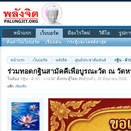
หน้าแรก
มีอะไรใหม่
วิดีโอ
รูปภา
เว็บบอร์ด
ค้นหาในเว็บบอร์ด
เรื่องเด่น
กระทู้และโพสต์ล่าสุด
หน้าแรก
เว็บบอร์ด
พลังจิต
ศูนย์ประชาสัมพันธ์
กฐิน - ผ้า
ร่วมทอดกฐินสามัคคีเพื่อบูรณะวัด ณ วัดห
ในห้อง '
กฐิน - ผ้าป่า - งานวัด
' ตั้งกระทู้โดย
ศิษย์รุ่นจิ๋ว
,
29 มิถุนายน 2026
.
แท็ก:
เพิ่มแท็ก