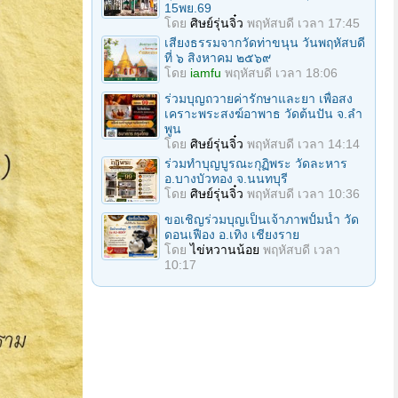
15พย.69
โดย
ศิษย์รุ่นจิ๋ว
พฤหัสบดี เวลา 17:45
เสียงธรรมจากวัดท่าขนุน วันพฤหัสบดี
ที่ ๖ สิงหาคม ๒๕๖๙
โดย
iamfu
พฤหัสบดี เวลา 18:06
ร่วมบุญถวายค่ารักษาและยา เพื่อสง
เคราะพระสงฆ์อาพาธ วัดต้นปัน จ.ลํา
พูน
โดย
ศิษย์รุ่นจิ๋ว
พฤหัสบดี เวลา 14:14
ร่วมทําบุญบูรณะกุฏิพระ วัดละหาร
อ.บางบัวทอง จ.นนทบุรี
โดย
ศิษย์รุ่นจิ๋ว
พฤหัสบดี เวลา 10:36
ขอเชิญร่วมบุญเป็นเจ้าภาพปั้มน้ำ วัด
ดอนเฟือง อ.เทิง เชียงราย
โดย
ไข่หวานน้อย
พฤหัสบดี เวลา
10:17