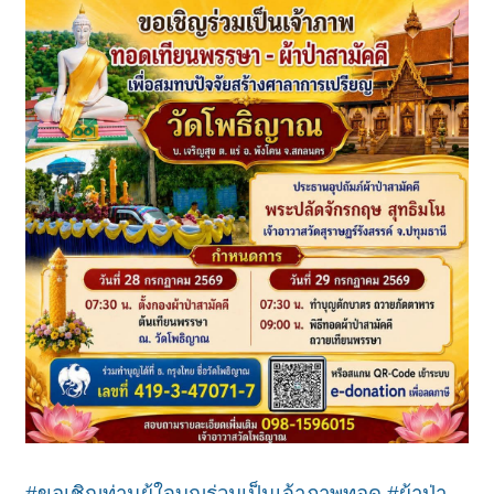
#ขอเชิญท่านผู้ใจบุญร่วมเป็นเจ้าภาพทอด
#ผ้าป่า