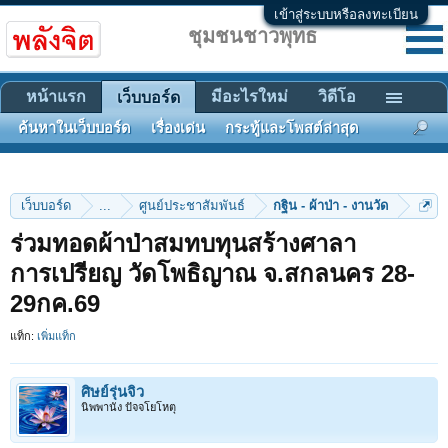
เข้าสู่ระบบหรือลงทะเบียน
ชุมชนชาวพุทธ
หน้าแรก
มีอะไรใหม่
วิดีโอ
เว็บบอร์ด
ค้นหาในเว็บบอร์ด
เรื่องเด่น
กระทู้และโพสต์ล่าสุด
เว็บบอร์ด
...
ศูนย์ประชาสัมพันธ์
กฐิน - ผ้าป่า - งานวัด
ร่วมทอดผ้าป่าสมทบทุนสร้างศาลา
การเปรียญ วัดโพธิญาณ จ.สกลนคร 28-
29กค.69
แท็ก:
เพิ่มแท็ก
ศิษย์รุ่นจิ๋ว
นิพพานัง ปัจจโยโหตุ