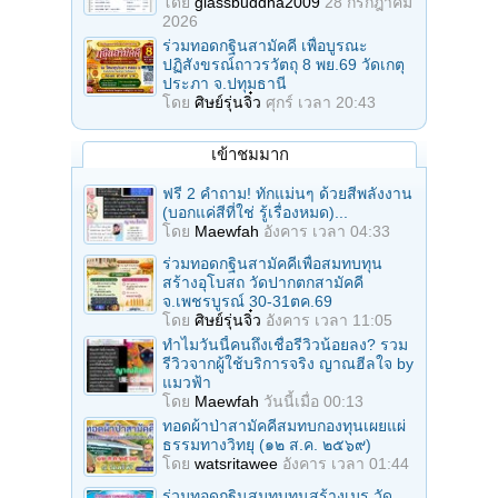
โดย
glassbuddha2009
28 กรกฎาคม
2026
ร่วมทอดกฐินสามัคคี เพื่อบูรณะ
ปฏิสังขรณ์ถาวรวัตถุ 8 พย.69 วัดเกตุ
ประภา จ.ปทุมธานี
โดย
ศิษย์รุ่นจิ๋ว
ศุกร์ เวลา 20:43
เข้าชมมาก
ฟรี 2 คำถาม! ทักแม่นๆ ด้วยสีพลังงาน
(บอกแค่สีที่ใช่ รู้เรื่องหมด)...
โดย
Maewfah
อังคาร เวลา 04:33
ร่วมทอดกฐินสามัคคีเพื่อสมทบทุน
สร้างอุโบสถ วัดปากตกสามัคคี
จ.เพชรบูรณ์ 30-31ตค.69
โดย
ศิษย์รุ่นจิ๋ว
อังคาร เวลา 11:05
ทำไมวันนี้คนถึงเชื่อรีวิวน้อยลง? รวม
รีวิวจากผู้ใช้บริการจริง ญาณฮีลใจ by
แมวฟ้า
โดย
Maewfah
วันนี้เมื่อ 00:13
ทอดผ้าป่าสามัคคีสมทบกองทุนเผยแผ่
ธรรมทางวิทยุ (๑๒ ส.ค. ๒๕๖๙)
โดย
watsritawee
อังคาร เวลา 01:44
ร่วมทอดกฐินสมทบทุนสร้างเมรุ วัด