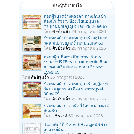
กระทู้ที่น่าสนใจ
ทอดผ้าป่าสร้างหลังคา ทางเดินเข้า
ห้องน้ำ รั้วรร. ห้องเรียนอนุบาล
รร.บ้านนาเจริญ จ.เลย 25-26กค.69
โดย
ศิษย์รุ่นจิ๋ว
24 กรกฎาคม 2026
ร่วมทอดผ้าป่าสมทบทุนสร้างอุโบสถ
วัดสวนป่าบุญฤทธิ์ กทม. 29กค.69
โดย
ศิษย์รุ่นจิ๋ว
26 กรกฎาคม 2026
ทอดกฐินเพื่อการศึกษาพระ&เณร
รร.พระปริยัติธรรมเเผนกสามัญศึกษา
ณ วัดบ่อเงินบ่อทอง จ.ฉะเชิงเทรา
15พย.69
โดย
ศิษย์รุ่นจิ๋ว
25 กรกฎาคม 2026
ร่วมทอดผ้าป่าสมทบทุนสร้างกุฎิสงฆ์
วัดประตูดาว อ.เมือง จ.เพชรบูรณ์
30กค.69
โดย
ศิษย์รุ่นจิ๋ว
25 กรกฎาคม 2026
ร่วมทอดผ้าป่าสามัคคีวัดป่าคลองมะลิ
กันครับ
โดย
วชิรวงศ์
30 กรกฎาคม 2026
วันอาทิตย์ที่ 2 ส.ค. 69 ณ มูลนิธิพระ
อาจารย์มั่น