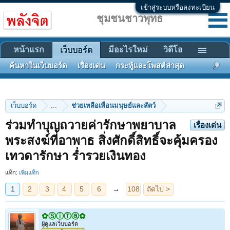
เข้าสู่ระบบหรือลงทะเบียน
ชุมชนชาวพุทธ
หน้าแรก
มีอะไรใหม่
วิดีโอ
เว็บบอร์ด
ค้นหาในเว็บบอร์ด
เรื่องเด่น
กระทู้และโพสต์ล่าสุด
เว็บบอร์ด
...
ช่วยเหลือเพื่อนมนุษย์และสัตว์
ร่วมทำบุญถวายค่ารักษาพยาบาล
เรื่องเด่น
1
2
3
4
5
6
→
108
ถัดไป >
พระสงฆ์ที่อาพาธ สิ่งศักดิ์สิทธิ์จะคุ้มครอง
เทวดารักษา ร่ำรวยเงินทอง
แท็ก:
เพิ่มแท็ก
✿ⓈⓘⓉⓐ✿
ผู้ดูแลเว็บบอร์ด