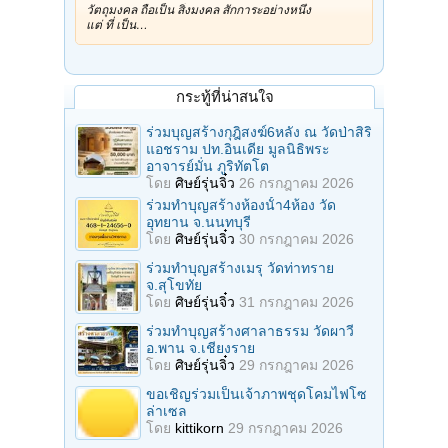
วัตถุมงคล ถือเป็น สิ่งมงคล สักการะอย่างหนึ่ง
แต่ ที่ เป็น…
กระทู้ที่น่าสนใจ
ร่วมบุญสร้างกุฎิสงฆ์6หลัง ณ วัดป่าสิริ
แอชราม ปท.อินเดีย มูลนิธิพระ
อาจารย์มั่น ภูริทัตโต
โดย
ศิษย์รุ่นจิ๋ว
26 กรกฎาคม 2026
ร่วมทําบุญสร้างห้องนั้า4ห้อง วัด
อุทยาน จ.นนทบุรี
โดย
ศิษย์รุ่นจิ๋ว
30 กรกฎาคม 2026
ร่วมทําบุญสร้างเมรุ วัดท่าทราย
จ.สุโขทัย
โดย
ศิษย์รุ่นจิ๋ว
31 กรกฎาคม 2026
ร่วมทําบุญสร้างศาลาธรรม วัดผาวี
อ.พาน จ.เชียงราย
โดย
ศิษย์รุ่นจิ๋ว
29 กรกฎาคม 2026
ขอเชิญร่วมเป็นเจ้าภาพชุดโคมไฟโซ
ล่าเซล
โดย
kittikorn
29 กรกฎาคม 2026