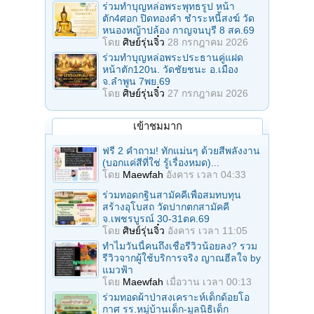
ร่วมทําบุญหล่อพระพุทธรูป หน้า
ตัก4ศอก ปิดทองคํา ชําระหนี้สงฆ์ วัด
หนองหญ้าปล้อง กาญจนบุรี 8 สค.69
โดย
ศิษย์รุ่นจิ๋ว
28 กรกฎาคม 2026
ร่วมทําบุญหล่อพระประธานคู่แฝด
หน้าตัก120น. วัดชัยชนะ อ.เมือง
จ.ลำพูน 7พย.69
โดย
ศิษย์รุ่นจิ๋ว
27 กรกฎาคม 2026
เข้าชมมาก
ฟรี 2 คำถาม! ทักแม่นๆ ด้วยสีพลังงาน
(บอกแค่สีที่ใช่ รู้เรื่องหมด)...
โดย
Maewfah
อังคาร เวลา 04:33
ร่วมทอดกฐินสามัคคีเพื่อสมทบทุน
สร้างอุโบสถ วัดปากตกสามัคคี
จ.เพชรบูรณ์ 30-31ตค.69
โดย
ศิษย์รุ่นจิ๋ว
อังคาร เวลา 11:05
ทำไมวันนี้คนถึงเชื่อรีวิวน้อยลง? รวม
รีวิวจากผู้ใช้บริการจริง ญาณฮีลใจ by
แมวฟ้า
โดย
Maewfah
เมื่อวาน เวลา 00:13
ร่วมทอดผ้าป่าสงเคราะห์เด็กด้อยโอ
กาศ รร.หมู่บ้านเด็ก-มูลนิธิเด็ก