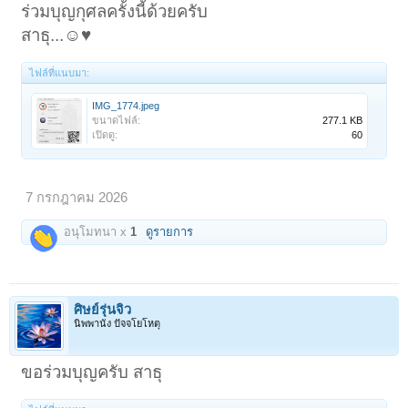
ร่วมบุญกุศลครั้งนี้ด้วยครับ
สาธุ...☺️♥️
ไฟล์ที่แนบมา:
IMG_1774.jpeg
ขนาดไฟล์:
277.1 KB
เปิดดู:
60
7 กรกฎาคม 2026
อนุโมทนา x
1
ดูรายการ
ศิษย์รุ่นจิ๋ว
นิพพานัง ปัจจโยโหตุ
ขอร่วมบุญครับ สาธุ