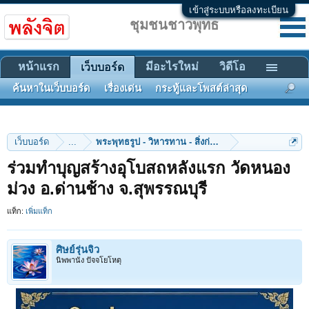
เข้าสู่ระบบหรือลงทะเบียน
ชุมชนชาวพุทธ
หน้าแรก
มีอะไรใหม่
วิดีโอ
เว็บบอร์ด
ค้นหาในเว็บบอร์ด
เรื่องเด่น
กระทู้และโพสต์ล่าสุด
เว็บบอร์ด
...
พระพุทธรูป - วิหารทาน - สิ่งก่อสร้าง
ร่วมทำบุญสร้างอุโบสถหลังแรก วัดหนอง
ม่วง อ.ด่านช้าง จ.สุพรรณบุรี
แท็ก:
เพิ่มแท็ก
ศิษย์รุ่นจิ๋ว
นิพพานัง ปัจจโยโหตุ