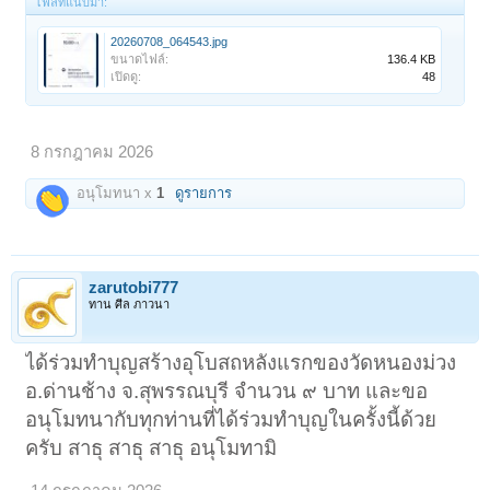
ไฟล์ที่แนบมา:
20260708_064543.jpg
ขนาดไฟล์:
136.4 KB
เปิดดู:
48
8 กรกฎาคม 2026
อนุโมทนา x
1
ดูรายการ
zarutobi777
ทาน ศีล ภาวนา
ได้ร่วมทำบุญสร้างอุโบสถหลังแรกของวัดหนองม่วง
อ.ด่านช้าง จ.สุพรรณบุรี จำนวน ๙ บาท และขอ
อนุโมทนากับทุกท่านที่ได้ร่วมทำบุญในครั้งนี้ด้วย
ครับ สาธุ สาธุ สาธุ อนุโมทามิ