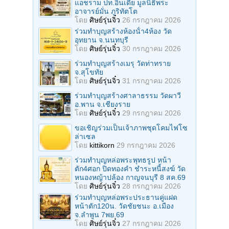
แอชราม ปท.อินเดีย มูลนิธิพระ
อาจารย์มั่น ภูริทัตโต
โดย
ศิษย์รุ่นจิ๋ว
26 กรกฎาคม 2026
ร่วมทําบุญสร้างห้องนั้า4ห้อง วัด
อุทยาน จ.นนทบุรี
โดย
ศิษย์รุ่นจิ๋ว
30 กรกฎาคม 2026
ร่วมทําบุญสร้างเมรุ วัดท่าทราย
จ.สุโขทัย
โดย
ศิษย์รุ่นจิ๋ว
31 กรกฎาคม 2026
ร่วมทําบุญสร้างศาลาธรรม วัดผาวี
อ.พาน จ.เชียงราย
โดย
ศิษย์รุ่นจิ๋ว
29 กรกฎาคม 2026
ขอเชิญร่วมเป็นเจ้าภาพชุดโคมไฟโซ
ล่าเซล
โดย
kittikorn
29 กรกฎาคม 2026
ร่วมทําบุญหล่อพระพุทธรูป หน้า
ตัก4ศอก ปิดทองคํา ชําระหนี้สงฆ์ วัด
หนองหญ้าปล้อง กาญจนบุรี 8 สค.69
โดย
ศิษย์รุ่นจิ๋ว
28 กรกฎาคม 2026
ร่วมทําบุญหล่อพระประธานคู่แฝด
หน้าตัก120น. วัดชัยชนะ อ.เมือง
จ.ลำพูน 7พย.69
โดย
ศิษย์รุ่นจิ๋ว
27 กรกฎาคม 2026