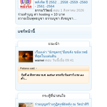
พลังจิต ปี 2552 ...2558 -2559 -2560
- 2561 -2564
ธรรมวิวัฒน์
ตอบ
1 สิงหาคม 2026
ร่วมทำบุญ ค่า hosting = 10 บาท
ถวายเป็นพุทธบูชา ธรรมบูชา สังฆบูชา…
แชร์หน้านี้
แนะนำ
เรื่องเล่า "นักขุดกรุ"มือขลัง ขมังเวทย์
ที่สุดในแผ่นดิน
wanwi
ตอบ
วันนี้เมื่อ 09:41
Pattana said:
↑
วันที่ ๘ สิงหาคม พ.ศ. ๒๕๖๙ ตรงกับวันเสาร์ แรม ๑๐
ค่ำ…
กระทู้ที่น่าสนใจ
ร่วมบุญสร้างกุฎิสงฆ์6หลัง ณ วัดป่าสิริ