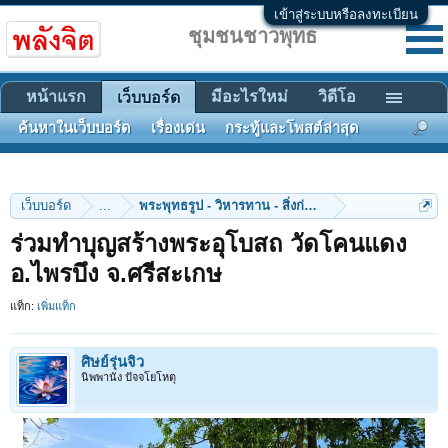
เข้าสู่ระบบหรือลงทะเบียน
ชุมชนชาวพุทธ
หน้าแรก
มีอะไรใหม่
วิดีโอ
เว็บบอร์ด
ค้นหาในเว็บบอร์ด
เรื่องเด่น
กระทู้และโพสต์ล่าสุด
เว็บบอร์ด
...
พระพุทธรูป - วิหารทาน - สิ่งก่อสร้าง
ร่วมทําบุญสร้างพระอุโบสถ วัดโคนแดง
อ.ไพรบึง จ.ศรีสะเกษ
แท็ก:
เพิ่มแท็ก
ศิษย์รุ่นจิ๋ว
นิพพานัง ปัจจโยโหตุ