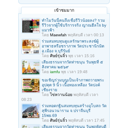
เข้าชมมาก
ทำไมวันนี้คนถึงเชื่อรีวิวน้อยลง? รวม
รีวิวจากผู้ใช้บริการจริง ญาณฮีลใจ by
แมวฟ้า
โดย
Maewfah
พฤหัสบดี เวลา 00:13
ร่วมสมทบทุนดูแลรักษาพระสงฆ์ผู้
อาพาธหรือชราภาพ วัดประชานิรมิต
อ.เมือง จ.บุรีรัมย์
โดย
ศิษย์รุ่นจิ๋ว
พุธ เวลา 15:16
เสียงธรรมจากวัดท่าขนุน วันพุธที่ ๕
สิงหาคม ๒๕๖๙
โดย
iamfu
พุธ เวลา 19:48
ขอเชิญร่วมบุญเป็นเจ้าภาพถวายพระ
อุปคุต 9 นิ้ว เนื้อทองเหลือง วัดปงค์
เชียงราย
โดย
ไข่หวานน้อย
พฤหัสบดี เวลา
08:23
ร่วมทอดกฐินสมทบทุนสร้างอุโบสถ วัด
สุพีรอนวนาราม จ.ปราจีนบุรี
15พย.69
โดย
ศิษย์รุ่นจิ๋ว
พฤหัสบดี เวลา 17:45
เสียงธรรมจากวัดท่าขนุน วันพฤหัสบดี