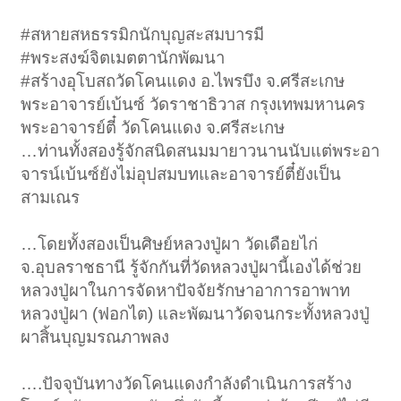
#สหายสหธรรมิกนักบุญสะสมบารมี
#พระสงฆ์จิตเมตตานักพัฒนา
#สร้างอุโบสถวัดโคนแดง อ.ไพรบึง จ.ศรีสะเกษ
พระอาจารย์เบ้นซ์ วัดราชาธิวาส กรุงเทพมหานคร
พระอาจารย์ตี๋ วัดโคนแดง จ.ศรีสะเกษ
…ท่านทั้งสองรู้จักสนิดสนมมายาวนานนับแต่พระอา
จารน์เบ้นซ์ยังไม่อุปสมบทและอาจารย์ตี๋ยังเป็น
สามเณร
…โดยทั้งสองเป็นศิษย์หลวงปู่ผา วัดเดือยไก่
จ.อุบลราชธานี รู้จักกันที่วัดหลวงปู่ผานี้เองได้ช่วย
หลวงปู่ผาในการจัดหาปัจจัยรักษาอาการอาพาท
หลวงปู่ผา (ฟอกไต) และพัฒนาวัดจนกระทั้งหลวงปู่
ผาสิ้นบุญมรณภาพลง
….ปัจจุบันทางวัดโคนแดงกำลังดำเนินการสร้าง