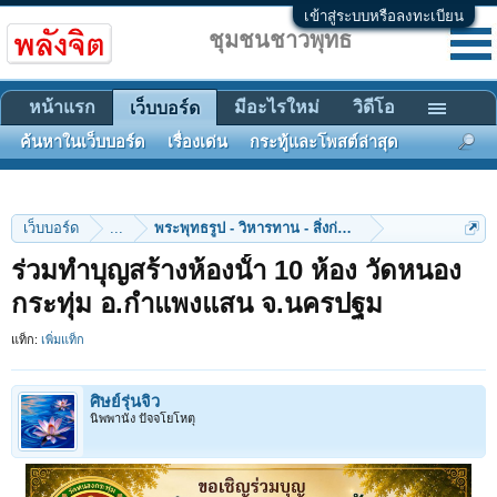
เข้าสู่ระบบหรือลงทะเบียน
ชุมชนชาวพุทธ
หน้าแรก
มีอะไรใหม่
วิดีโอ
เว็บบอร์ด
ค้นหาในเว็บบอร์ด
เรื่องเด่น
กระทู้และโพสต์ล่าสุด
เว็บบอร์ด
...
พระพุทธรูป - วิหารทาน - สิ่งก่อสร้าง
ร่วมทําบุญสร้างห้องนั้า 10 ห้อง วัดหนอง
กระทุ่ม อ.กำแพงแสน จ.นครปฐม
แท็ก:
เพิ่มแท็ก
ศิษย์รุ่นจิ๋ว
นิพพานัง ปัจจโยโหตุ