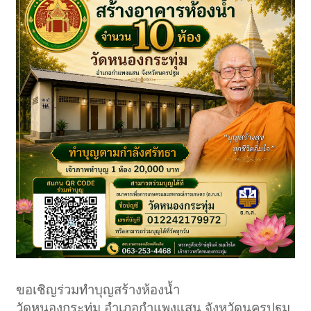
ขอเชิญร่วมทำบุญสร้างห้องน้ำ
วัดหนองกระทุ่ม อำเภอกำแพงแสน จังหวัดนครปฐม