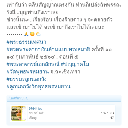
เท่ากับว่า คลื่นสัญญาณตรงกัน ท่านก็เปล่งฉัพพรรณ
รังสี...บุญท่านถึงเราเลย
ช่วงนั้นนะ..เรื่องร้อน เรื่องร้ายต่าง ๆ จะคลายตัว
และเข้ามาไม่ได้ จะเข้ามาถึงเราไม่ได้เลยนะ
▪︎▪︎▪︎▪︎▪︎▪︎▪︎▪︎
#พระธรรมเทศนา
#สวดพระคาถาเงินล้านแบบทรงสมาธิ
ครั้งที่ ๑๐
๑๔ กุมภาพันธ์ ๒๕๖๔ : ตอนที่ ๕
#พระอาจารย์เอกลักษณ์
#ปญฺญาคโม
#วัดพุทธพรหมยาน
จ.ฉะเชิงเทรา
#ธรรมะลูกนอกวัง
#ลูกนอกวังวัดพุทธพรหมยาน
ไฟล์ที่แนบมา:
97644.jpg
ขนาดไฟล์:
132.1 KB
เปิดดู:
47