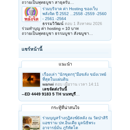
ถวายเป็นพุทธบูชา สาธุครับ…
ร่วมบริจาค ค่า Hosting ของเว็บ
พลังจิต ปี 2552 ...2558 -2559 -2560
- 2561 -2564
ธรรมวิวัฒน์
ตอบ
1 สิงหาคม 2026
ร่วมทำบุญ ค่า hosting = 10 บาท
ถวายเป็นพุทธบูชา ธรรมบูชา สังฆบูชา…
แชร์หน้านี้
แนะนำ
เรื่องเล่า "นักขุดกรุ"มือขลัง ขมังเวทย์
ที่สุดในแผ่นดิน
wanwi
ตอบ
เมื่อวาน เวลา 14:11
เลขจัดส่งวันนี้
--ED 4449 9183 5 TH นนทบุรี
…
กระทู้ที่น่าสนใจ
ร่วมบุญสร้างกุฎิสงฆ์6หลัง ณ วัดป่าสิริ
แอชราม ปท.อินเดีย มูลนิธิพระ
อาจารย์มั่น ภูริทัตโต