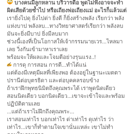
บางคนมีลูกหลาน บริวารดื้อ พูดไม่ฟังอาจจะทำ
ผิดเสียด้วยซ้ำไป หรือเถียงพ่อเถียงแม่ อะไรก็แล้วแต่
เรายิ่งไปดุ ยิ่งไปด่า ยิ่งตี ก็ยิ่งสร้างพลัง เรียกว่า พลัง
แห่งบาป พลังลบ...ทางวิทยาศาสตร์เรียกว่า พลังลบ
มันจะยิ่งมีบาป ยิ่งมีลบมาก
ช่วงนี้เองที่เป็นโอกาสให้เจ้ากรรมนายเวร...ไหลมา
เลย วิ่งกันเข้ามาหาเราเลย
พร้อมจะให้ผลและโจมตีอย่างรุนแรง..!
การดุ การสอน การตี...ทำได้แน่
แต่ต้องมีเหตุมีผลที่เพียงพอ ต้องอยู่ในฐานะเมตตา
ปรานีต่อบุตรธิดา และต่อบุคคลรอบข้าง
ถ้าเราฝึกพุทธนิมิตถึงคุณพระได้ เราพูดนิดเดียว
สอนนิดเดียว บอกนิดเดียว...เขาจะเข้าใจและพร้อม
ปฏิบัติตามเลย
...แต่ถ้าเราไม่ฝึกถึงคุณพระ...
เราสอนเท่าไร บอกเท่าไร ด่าเท่าไร ดุเท่าไร ว่า
เท่าไร...เขาก็ทำตามใจเขานั่นแหล่ะ เขาไม่ทำ