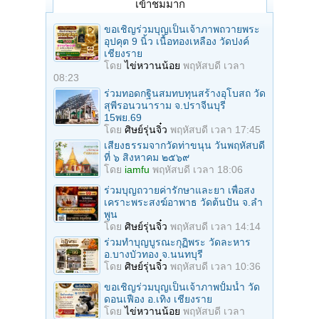
เข้าชมมาก
ขอเชิญร่วมบุญเป็นเจ้าภาพถวายพระ
อุปคุต 9 นิ้ว เนื้อทองเหลือง วัดปงค์
เชียงราย
โดย
ไข่หวานน้อย
พฤหัสบดี เวลา
08:23
ร่วมทอดกฐินสมทบทุนสร้างอุโบสถ วัด
สุพีรอนวนาราม จ.ปราจีนบุรี
15พย.69
โดย
ศิษย์รุ่นจิ๋ว
พฤหัสบดี เวลา 17:45
เสียงธรรมจากวัดท่าขนุน วันพฤหัสบดี
ที่ ๖ สิงหาคม ๒๕๖๙
โดย
iamfu
พฤหัสบดี เวลา 18:06
ร่วมบุญถวายค่ารักษาและยา เพื่อสง
เคราะพระสงฆ์อาพาธ วัดต้นปัน จ.ลํา
พูน
โดย
ศิษย์รุ่นจิ๋ว
พฤหัสบดี เวลา 14:14
ร่วมทําบุญบูรณะกุฏิพระ วัดละหาร
อ.บางบัวทอง จ.นนทบุรี
โดย
ศิษย์รุ่นจิ๋ว
พฤหัสบดี เวลา 10:36
ขอเชิญร่วมบุญเป็นเจ้าภาพปั้มน้ำ วัด
ดอนเฟือง อ.เทิง เชียงราย
โดย
ไข่หวานน้อย
พฤหัสบดี เวลา