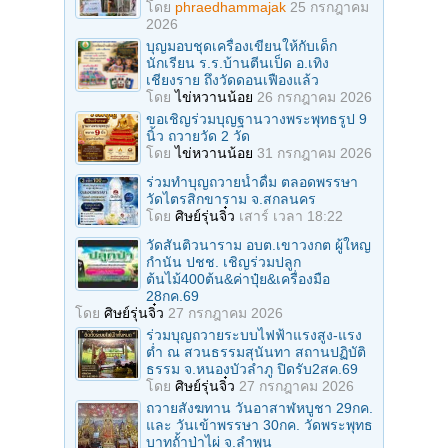
โดย
phraedhammajak
25 กรกฎาคม
2026
บุญมอบชุดเครื่องเขียนให้กับเด็ก
นักเรียน ร.ร.บ้านตีนเป็ด อ.เทิง
เชียงราย ถึงวัดดอนเฟืองแล้ว
โดย
ไข่หวานน้อย
26 กรกฎาคม 2026
ขอเชิญร่วมบุญฐานวางพระพุทธรูป 9
นิ้ว ถวายวัด 2 วัด
โดย
ไข่หวานน้อย
31 กรกฎาคม 2026
ร่วมทําบุญถวายน้ำดื่ม ตลอดพรรษา
วัดไตรสิกขาราม จ.สกลนคร
โดย
ศิษย์รุ่นจิ๋ว
เสาร์ เวลา 18:22
วัดสันติวนาราม อบต.เขาวงกต ผู้ใหญ
กํานัน ปชช. เชิญร่วมปลูก
ต้นไม้400ต้น&ค่าปุ๋ย&เครื่องมือ
28กค.69
โดย
ศิษย์รุ่นจิ๋ว
27 กรกฎาคม 2026
ร่วมบุญถวายระบบไฟฟ้าแรงสูง-แรง
ต่ำ ณ สวนธรรมสุนันทา สถานปฏิบัติ
ธรรม จ.หนองบัวลำภู ปิดรับ2สค.69
โดย
ศิษย์รุ่นจิ๋ว
27 กรกฎาคม 2026
ถวายสังฆทาน วันอาสาฬหบูชา 29กค.
และ วันเข้าพรรษา 30กค. วัดพระพุทธ
บาทถั้าป่าไผ่ จ.ลําพูน