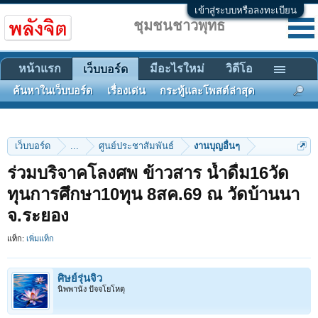
เข้าสู่ระบบหรือลงทะเบียน
ชุมชนชาวพุทธ
หน้าแรก
มีอะไรใหม่
วิดีโอ
เว็บบอร์ด
ค้นหาในเว็บบอร์ด
เรื่องเด่น
กระทู้และโพสต์ล่าสุด
เว็บบอร์ด
...
ศูนย์ประชาสัมพันธ์
งานบุญอื่นๆ
ร่วมบริจาคโลงศพ ข้าวสาร น้ำดื่ม16วัด
ทุนการศึกษา10ทุน 8สค.69 ณ วัดบ้านนา
จ.ระยอง
แท็ก:
เพิ่มแท็ก
ศิษย์รุ่นจิ๋ว
นิพพานัง ปัจจโยโหตุ