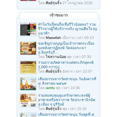
โดย
ศิษย์รุ่นจิ๋ว
27 กรกฎาคม 2026
เข้าชมมาก
ทำไมวันนี้คนถึงเชื่อรีวิวน้อยลง? รวม
รีวิวจากผู้ใช้บริการจริง ญาณฮีลใจ by
แมวฟ้า
โดย
Maewfah
เมื่อวาน เวลา 00:13
ขอเชิญร่วมบุญเป็นเจ้าภาพกระเบื้อง
มุงหลังคากุฏิสงฆ์ วัดล่องกะเบา
อ.อินทร์บุรี...
โดย
ไข่หวานน้อย
พุธ เวลา 07:30
ร่วมถวายภัตตาหารแด่พระภิกษุสงฆ์
1,000 กว่ารูป...
โดย
ศิษย์รุ่นจิ๋ว
อังคาร เวลา 22:07
เสียงธรรมจากวัดท่าขนุน วันอังคารที่
๔ สิงหาคม ๒๕๖๙
โดย
iamfu
พุธ เวลา 10:36
ร่วมสมทบทุนดูแลรักษาพระสงฆ์ผู้
อาพาธหรือชราภาพ วัดประชานิรมิต
อ.เมือง จ.บุรีรัมย์
โดย
ศิษย์รุ่นจิ๋ว
พุธ เวลา 15:16
เสียงธรรมจากวัดท่าขนุน วันพุธที่ ๕