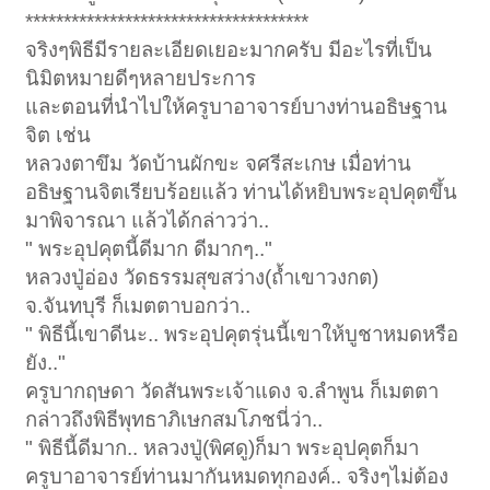
*************************************
จริงๆพิธีมีรายละเอียดเยอะมากครับ มีอะไรที่เป็น
นิมิตหมายดีๆหลายประการ
และตอนที่นำไปให้ครูบาอาจารย์บางท่านอธิษฐาน
จิต เช่น
หลวงตาขึม วัดบ้านผักขะ จศรีสะเกษ เมื่อท่าน
อธิษฐานจิตเรียบร้อยแล้ว ท่านได้หยิบพระอุปคุตขึ้น
มาพิจารณา แล้วได้กล่าวว่า..
" พระอุปคุตนี้ดีมาก ดีมากๆ.."
หลวงปู่อ่อง วัดธรรมสุขสว่าง(ถ้ำเขาวงกต)
จ.จันทบุรี ก็เมตตาบอกว่า..
" พิธีนี้เขาดีนะ.. พระอุปคุตรุ่นนี้เขาให้บูชาหมดหรือ
ยัง.."
ครูบากฤษดา วัดสันพระเจ้าแดง จ.ลำพูน ก็เมตตา
กล่าวถึงพิธีพุทธาภิเษกสมโภชนี่ว่า..
" พิธีนี้ดีมาก.. หลวงปู่(พิศดู)ก็มา พระอุปคุตก็มา
ครูบาอาจารย์ท่านมากันหมดทุกองค์.. จริงๆไม่ต้อง