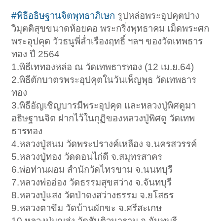
#พิธีอธิษฐานจิตพุทธาภิเษก
รูปหล่อพระอุปคุตปาง
วิมุตติสุขขนาดห้อยคอ พระกริ่งพุทธาคม เม็ดพระศก
พระอุปคุต วัวธนูพี่ล่ำเรืองฤทธิ์ ฯลฯ ของวัดเทพธาร
ทอง ปี 2564
1.พิธีเททองหล่อ ณ วัดเทพธารทอง (12 เม.ย.64)
2.พิธีตักบาตรพระอุปคุตในวันเพ็ญพุธ วัดเทพธาร
ทอง
3.พิธีอัญเชิญบารมีพระอุปคุต และหลวงปู่พิศดูมา
อธิษฐานจิต ฝากไว้ในกุฏิของหลวงปู่พิศดู วัดเทพ
ธารทอง
4.หลวงปู่สนม วัดพระปรางค์เหลือง จ.นครสวรรค์
5.หลวงปู่ทอง วัดดอนไก่ดี จ.สมุทรสาคร
6.พ่อท่านผอม สำนักวัดไทรขาม จ.นนทบุรี
7.หลวงพ่ออ่อง วัดธรรมสุขสว่าง จ.จันทบุรี
8.หลวงปู่แสง วัดป่าดงสว่างธรรม จ.ยโสธร
9.หลวงตาขึม วัดบ้านผักขะ จ.ศรีสะเกษ
10.หลวงปู่บุญส่ง วัดสันติวนาราม จ.จันทบุรี