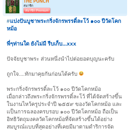
THE PUNCH
สมาชิก
สมาชิก Premium
#
แบ่งปันบูชาพระกริ่งจักรพรรดิ์ละโว้
๑๐๐ ปีวัดโคก
หม้อ
พี่ๆท่านใด ยังไม่มี รีบเก็บ...xxx
ปัจจัยบูชาพระ ส่วนหนึ่งนำไปต่อยอดบุญนะครับ
ถูกใจ....ทักมาคุยกันก่อนได้ครับ
พระกริ่งจักรพรรดิ์ละโว้ ๑๐๐ ปีวัดโคกหม้อ
เมื่อกล่าวถึงพระกริ่งจักรพรรดิ์ละโว้ ที่ได้จัดสร้างขึ้น
ในงานไหว้ครูประจำปี ๒๕๕๙ ของวัดโคกหม้อ และ
เเป็นการฉลองครบรอบ ๑๐๐ ปีวัดโคกหม้อ ถือเป็น
อิทธิวัตถุมงคลวัดโคกหม้อที่จัดสร้างขึ้นได้อย่าง
สมบูรณ์แบบที่สุดอย่างที่เคยมีมาตามดำริการจัด