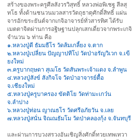
สร้างของพระครูศีลสังวรวิสุทธิ์ หลวงพ่อพิเชฐ สีลสุ
ทโธ ทั้งด้านชนวนมวลสารวัตถุธาตุศักดิ์สิทธิ์ แผ่น
จารอักขระยันต์จากเกจิอาจารย์ทั่วสารทิศ ได้รับ
เมตตาจิตผ่านการอฐิษฐานปลุกเสกเดี่ยวจากพระเกจิ
จำนวน ๖ ท่าน คือ
๑.หลวงปู่ดี ธัมมธีโร วัดส้มเกลี้ยง จ.ตาก
๒.หลวงปู่เปลี่ยน ปัญญาปทีโป วัดป่าอรัญวิเวก จ.เฃี
ยงใหม่
๓.ครูบากฤษดา สุเมโธ วัดสันพระเจ้าแดง จ.ลำพูน
๔.หลวงปู่สังข์ สังกิจโจ วัดป่าอาจารย์ตื้อ
จ.เชียงใหม่
๕.หลวงปู่ครูบาครอง ขัตติโย วัดท่ามะเกว๋น
จ.ลำปาง
๖.หลวงปู่ท่อน ญาณธโร วัดศรีอภัยวัน จ.เลย
๗.หลวงปู่สนั่น จิณณธัมโม วัดป่าคลองกุ้ง จ.จันทบุรี
และผ่านการบวงสรวงอันเชิญสิ่งศักดิ์ทวยเทพเทวา