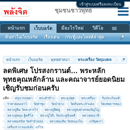
เข้าสู่ระบบหรือลงทะเบียน
ชุมชนชาวพุทธ
หน้าแรก
มีอะไรใหม่
วิดีโอ
เว็บบอร์ด
ค้นหาในเว็บบอร์ด
เรื่องเด่น
กระทู้และโพสต์ล่าสุด
หน้าแรก
เว็บบอร์ด
พุทธศาสนา
พระเครื่อง วัตถุมงคล
ลดพิเศษ โปรสงกรานต์… พระหลัก
พุทธคุณหลักล้าน และคณาจารย์ยอดนิยม
เชิญรับชมก่อนครับ
แท็ก:
ครูบากฤษดา
พระคำข้าว
พระอุปคุต
พระเครื่อง
รับประกันแท้
1
2
3
4
5
6
→
111
ถัดไป >
ราคาย่อมเยาว์
วัดท่าซุง
วัดป่ายาง
วัดสันพระเจ้าแดง
วัดเทพธารทอง
หลวงปู่ทิม วัดละหารไร่
หลวงปู่พิศดู
หลวงปู่หงษ์ พรหมปัญโญ
หลวงปู่หมุน ฐิตสีโล
หลวงปู่โต๊ะ วัดประดู่ฉิมพลี
หลวงพ่อฤาษี
หลวงพ่อสนิท วัดลำบัวลอย
หลวงพ่อเดิม วัดหนองโพ
เกจิยุคเก่า
เครื่องราง ของขลัง
แก้ไข