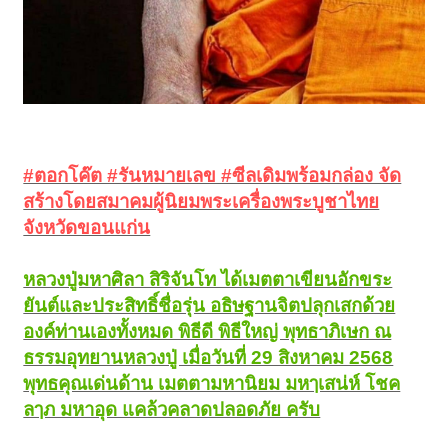
#ตอกโค๊ต #รันหมายเลข #ซีลเดิมพร้อมกล่อง จัด
สร้างโดยสมาคมผู้นิยมพระเครื่องพระบูชาไทย
จังหวัดขอนแก่น
หลวงปู่มหาศิลา สิริจันโท ได้เมตตาเขียนอักขระ
ยันต์และประสิทธิ์ชื่อรุ่น อธิษฐานจิตปลุกเสกด้วย
องค์ท่านเองทั้งหมด พิธีดี พิธีใหญ่ พุทธาภิเษก ณ
ธรรมอุทยานหลวงปู่ เมื่อวันที่ 29 สิงหาคม 2568
พุทธคุณเด่นด้าน เมตตามหานิยม มหๅเสน่ห์ โชค
ลๅภ มหาอุด แคล้วคลาดปลอดภัย ครับ