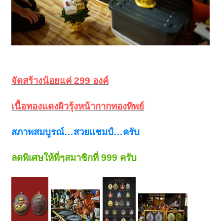
จัดสร้างน้อยแค่ 299 องค์
เนื้อทองแดงผิวรุ้งหน้ากากทองทิพย์
สภาพสมบูรณ์…สวยแชมป์…ครับ
ลดพิเศษให้พี่ๆสมาชิกที่ 999 ครับ