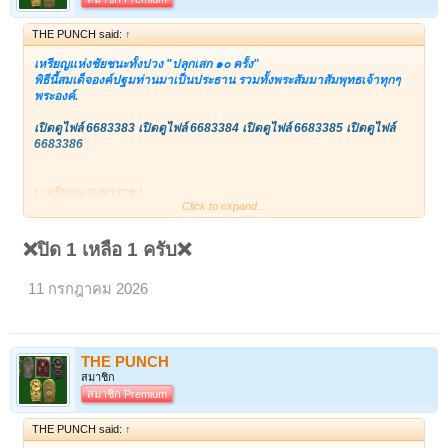
THE PUNCH said:
↑
เหรียญแห่งชัยชนะทั้งปวง "ปลุกเสก ๑๐ ครั้ง"
พิธีนี้‎สมเด็จองค์ปฐมท่านมาเป็นประธาน รวมทั้งพระสัมมาสัมพุทธเจ้าทุกๆ
พระองค์.
เปิดดูไฟล์ 6683383
เปิดดูไฟล์ 6683384
เปิดดูไฟล์ 6683385
เปิดดูไฟล์
6683386
( เหรียญนวมหาราช )
Click to expand...
‎หลวงพ่อฤาษี ปลุกเสก ปี ๒๕๓๐
‎( ปลุกเสกถึง ๑๐ ครั้ง ) พระดีพิธีใหญ่
❌ปิด 1 เหลือ 1 ครับ❌
‎***#รายละเอียด
‎ตอนพุทธาภิเษก สมเด็จองค์ปฐมท่านมาเป็นประธาน รวมทั้งพระสัมมาสัม
11 กรกฎาคม 2026
พุทธเจ้า ทุกๆพระองค์ พระปัจเจกพุทธเจ้าทุกๆพระองค์ พระอรหันมาหมดทั้ง
พระนิพพานเลย รวมทั้งพระโพธิสัตว์ เทวดาพรหม มากันหมดเต็มท้องฟ้าเลย
พระท่านจึงขนานนามว่า **เหรียญแห่งชัยชนะทั้งปวง**
‎9 มหาราช ที่มีอยู่ในเหรียญนี้ เป็นผู้ที่มีแต่ชัยชนะทั้งนั้น ไม่เคยมีคำว่าแพ้
THE PUNCH
แม้แต่ครั้งเดียว
สมาชิก
สมาชิก Premium
‎#ดังนั้นใครที่บูชาเหรียญนี้ติดตัวไว้ #จะมีแต่ชัยชนะเท่านั้น #คำว่าแพ้ไม่มี
#มีแต่ชนะอย่างเดียว ขอให้บูชาและเคารพอย่างจริงจัง และที่สำคัญ พระที่
THE PUNCH said:
↑
ทำการพุทธาภิเษก ล้วนแต่ เป็นพระโพธิสัตว์ และ พระอรหันทั้งนั้น ยิ่งทำให้มี