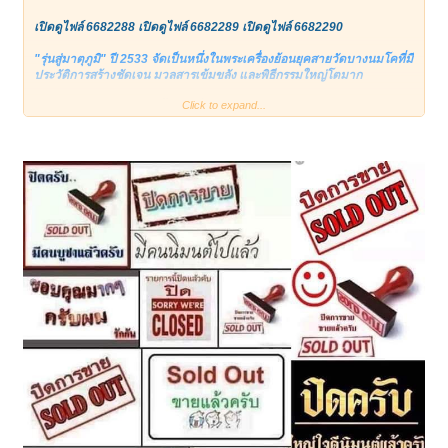
เปิดดูไฟล์ 6682288
เปิดดูไฟล์ 6682289
เปิดดูไฟล์ 6682290
"รุ่นสู่มาตุภูมิ" ปี 2533 จัดเป็นหนึ่งในพระเครื่องย้อนยุคสายวัดบางนมโคที่มี
ประวัติการสร้างชัดเจน มวลสารเข้มขลัง และพิธีกรรมใหญ่โตมาก
Click to expand...
วัตถุประสงค์หลักในตอนนั้นคือ เพื่อจัดหาทุนทรัพย์ในการบูรณปฏิสังขรณ์
เสนาสนะภายในวัดบางนมโค และสมทบทุนในการพัฒนาสิ่ง
สาธารณประโยชน์ในท้องถิ่นอันเป็นบ้านเกิดเมืองนอนของหลวงพ่อปาน จึง
เป็นที่มาของชื่อรุ่นอันเป็นมงคลว่า "รุ่นสู่มาตุภูมิ"
ชนวนมวลสารสำคัญ
มวลสารที่นำมาจัดสร้างพระรุ่นนี้ ถือเป็นจุดเด่นที่ทำให้ศิษย์สายวัดบางนม
โคและวัดท่าซุงตามเก็บกันมาก เนื่องจากผสมผสานวัตถุอาถรรพ์และผง
วิเศษไว้มากมาย ประกอบด้วย:
ผงวิเศษเก่าของหลวงพ่อปาน: ชนวนผงอุดดั้งเดิม (ผงพุทธคุณ 5 ประการ
ได้แก่ ผงปถมัง, ผงอิทธิเจ, ผงตรีนิสิงเห, ผงมหาราช และผงพุทธคุณ) ที่ทาง
วัดเก็บรักษาไว้ รวมถึงผงจากองค์พระยุคเก่าที่แตกหักชำรุดนำมาบด
ละเอียดผสมลงไป
ผงยันต์เกราะเพชร: ผงลบยันต์ตามตำรับวิชาเกราะเพชรสายวัดบางนมโค
ดินขุยปูและดินนวล: ดินตามสูตรโบราณที่ใช้ในการทำพระเนื้อดินเผา นำ
มากรองละเอียดเพื่อให้เนื้อพระมีความหนาแน่นและแกร่งเมื่อผ่านการเผา
ผงพุทธคุณจากพระเกจิอาจารย์: ผงวิเศษที่รวบรวมจากพระคณาจารย์ใน