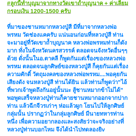
#ลูกนี้ทำบุญมาจากทางวัดเขาถ้ำบุญนาค + ค่าเลี่ยม
กรอบเงิน 1200-1500 ครับ
ที่มาของชานหมากหลวงปู่สี มีที่มาจากหลวงพ่อ
พรหม วัดช่องแคครับ แน่นอนก่อนที่หลวงปู่สี ท่าน
จะมาอยู่ที่วัดเขาถ้ำบุญนาค หลวงพ่อพรหมท่านก็ดัง
มาก ทั่งในจังหวัดนครสวรรค์ ตลอดจนจังหวัดอื่นๆๆ
ด้วย ดั่งนั้นในอ.ตาคลี ก็พูดกันแต่เรื่องของหลวงพ่อ
พรหม ตลอดจนลูกศิษย์ของหลวงปู่สี ก็คุยกันแต่เรื่อง
ความศักดิ์ วัตถุมงคลของหลวงพ่อพรหม....พอคุยกัน
เสียงดัง จนหลวงปู่สี ท่านได้ยิน แล้วท่านก็พูดว่า”ไอ้
ที่พวกเจ้าพูดถึงกันอยู่นั้นนะ สู้ชานหมากข้าไม่ได้”
พอพูดเสร็จหลวงปู่ท่านก็คายชานหมากออกจากปาก
ท่าน แล้วฉีกจีวรเก่าๆ ห่อแล้วผูก โยนไปให้ลูกศิษย์
กลุ่มนั้น ปรากฏว่าในกลุ่มลูกศิษย์ มีนายทหารท่าน
หนึ่ง เพื่อความอยากลองและสงสัยว่าจะจริงอย่างที่
หลวงปู่ท่านบอกไหม จึงได้นำไปทดลองยิv