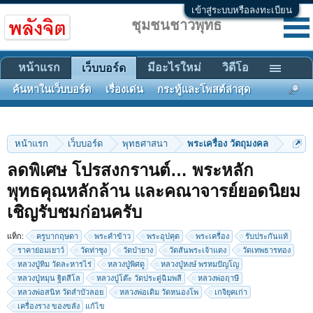
เข้าสู่ระบบหรือลงทะเบียน
ชุมชนชาวพุทธ
หน้าแรก
มีอะไรใหม่
วิดีโอ
เว็บบอร์ด
ค้นหาในเว็บบอร์ด
เรื่องเด่น
กระทู้และโพสต์ล่าสุด
หน้าแรก
เว็บบอร์ด
พุทธศาสนา
พระเครื่อง วัตถุมงคล
ลดพิเศษ โปรสงกรานต์… พระหลัก
พุทธคุณหลักล้าน และคณาจารย์ยอดนิยม
เชิญรับชมก่อนครับ
แท็ก:
ครูบากฤษดา
พระคำข้าว
พระอุปคุต
พระเครื่อง
รับประกันแท้
< ย้อนกลับ
1
←
103
104
105
106
107
→
110
ราคาย่อมเยาว์
วัดท่าซุง
วัดป่ายาง
วัดสันพระเจ้าแดง
วัดเทพธารทอง
ถัดไป >
หลวงปู่ทิม วัดละหารไร่
หลวงปู่พิศดู
หลวงปู่หงษ์ พรหมปัญโญ
หลวงปู่หมุน ฐิตสีโล
หลวงปู่โต๊ะ วัดประดู่ฉิมพลี
หลวงพ่อฤาษี
หลวงพ่อสนิท วัดลำบัวลอย
หลวงพ่อเดิม วัดหนองโพ
เกจิยุคเก่า
เครื่องราง ของขลัง
แก้ไข