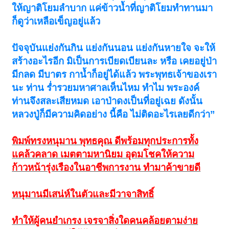
ให้ญาติโยมลําบาก แค่ข้าวน้ำที่ญาติโยมทําทานมา
ก็ดูว่าเหลือเข็ญอยู่แล้ว
ปัจจุบันแย่งกันกิน แย่งกันนอน แย่งกันหายใจ จะให้
สร้างอะไรอีก มิเป็นการเบียดเบียนละ หรือ เคยอยู่ป่า
มีกลด มีบาตร กาน้ำก็อยู่ได้แล้ว พระพุทธเจ้าของเรา
นะ ท่าน ร่ำรวยมหาศาลเห็นไหม ทําไม พระองค์
ท่านจึงสละเสียหมด เอาป่าดงเป็นที่อยู่เฉย ดังนั้น
หลวงปู่ก็มีความคิดอย่าง นี้คือ ไม่ติดอะไรเลยดีกว่า”
พิมพ์ทรงหนุมาน พุทธคุณ ดีพร้อมทุกประการทั้ง
แคล้วคลาด เมตตามหานิยม อุดมโชคให้ความ
ก้าวหน้ารุ่งเรืองในอาชีพการงาน ทำมาค้าขายดี
หนุมานมีเสน่ห์ในตัวและมีวาจาสิทธิ์
ทำให้ผู้คนยำเกรง เจรจาสิ่งใดคนคล้อยตามง่าย