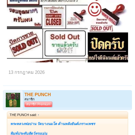
สร้างตามแบบครูบาอาจารย์ท่านหลวงปู่ทิม อิสริโก วัดละหารไร่ จ.ระยอง
✨
ได้รับความเมตตาจากครูบากฤษดาเมตตาอธิษฐานจิตให้ โดยมีชนวน
หลากหลาย เช่น ชนวนพระกริ่งชินบัญชรหลวงปู่ทิม , #ชนวนก้านพระกริ่งชิน
บัญชรล้านนา , ตะกรุดมหานิทราหลวงปู่ทิม ตะกรุดโทนหลวงปู่ทิม ชนวนที่
ใช้สร้างพระทุกรุ่นที่ท่าน อ.เพียรวิทย์ สะสมมา และปลุกเสกอีกหลายวาระ
อาทิ ครูบากฤษดา , ครูบาหยัด ,หลวงพ่อขันติ , พระอาจารย์ประสูติ และเข้า
พิธีปลุกเสกใหญ่ที่วัดพระเจ้าศรีสัมฤทธิ์ เพื่อเอาเคล็ดว่าทำอะไรก็สัมฤทธิ์ผล
"มหาสมปรารถนา"
พุทธคุณ : “มหาสมปรารถนา” ตามชื่อรุ่น, เมตตามหานิยม โชคลาภ
ค้าขาย แคล้วคลาด ปลอดภัย ฯลฯ
#สภาพสวยสมบูรณ์เลี่ยมกันน้ำพร้อมกล่องเดิม
13 กรกฎาคม 2026
แบ่งปันพิเศษที่ ปิด ครับ
เปิดดูไฟล์ 6683343
เปิดดูไฟล์ 6683344
เปิดดูไฟล์ 6683345
เปิดดูไฟล์
6683346
เปิดดูไฟล์ 6683347
เปิดดูไฟล์ 6683348
เปิดดูไฟล์ 6683349
เปิดดูไฟล์ 6683350
เปิดดูไฟล์ 6683351
เปิดดูไฟล์ 6683352
เปิดดูไฟล์
THE PUNCH
6683353
สมาชิก
สมาชิก Premium
THE PUNCH said:
↑
พระหลวงพ่อปาน วัดบางนมโค ด้านหลังยันต์เกราะเพชร
พิมพ์ประทับสัตว์ทรงเม่น