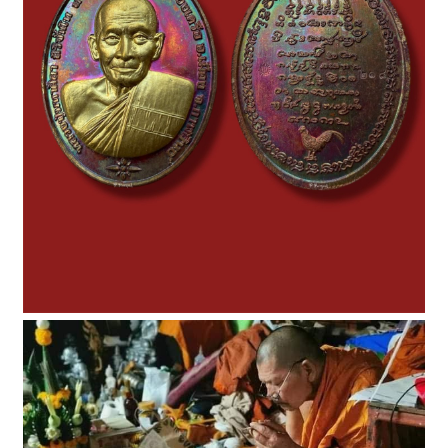
ด้านครับ
สภาพสวยเดิมๆอุดผงสวยๆ ครับ
ใครไม่มีพระหลวงปู่ปานที่ทันท่านแนะนำรุ่นนี้ใช้แทน
แบ่งปันพิเศษที่ ปิด ครับ
เปิดดูไฟล์ 6682288
เปิดดูไฟล์ 6682289
เปิดดูไฟล์ 6682290