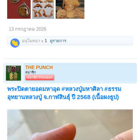
13 กรกฎาคม 2026
อนุโมทนา x
1
ดูรายการ
THE PUNCH
สมาชิก
สมาชิก Premium
พระปิดตายอดมหาอุด #หลวงปู่มหาศิลา #ธรรม
อุทยานหลวงปู่ จ.กาฬสินธุ์ ปี 2568 (เนื้อผงธูป)