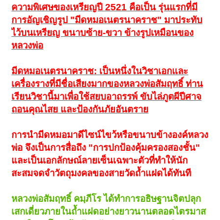
ความพิเศษของเหรียญปี 2521 คือเป็น รุ่นแรกที่มี
การอัญเชิญรูป "มีดหมอเนตรนาคราช" มาประทับ
ไว้บนเหรียญ ขนาบซ้าย-ขวา ข้างรูปเหมือนของ
หลวงพ่อ
มีดหมอเนตรนาคราช: เป็นหนึ่งในวิชาเอกและ
เครื่องรางที่มีชื่อเสียงมากของหลวงพ่อสัมฤทธิ์ ท่าน
เรียนวิชานี้มาเพื่อใช้สยบอาถรรพ์ ขับไล่ภูตผีปีศาจ
ถอนคุณไสย และป้องกันภัยอันตราย
การนำมีดหมอมาดีไซน์ไขว้หรือขนาบข้างองค์หลวง
พ่อ จึงเป็นการสื่อถึง "การปกป้องคุ้มครองสองชั้น"
และเป็นเอกลักษณ์ลายเซ็นเฉพาะตัวที่ทำให้นัก
สะสมจดจำวัตถุมงคลของสายวัดถ้ำแฝดได้ทันที
หลวงพ่อสัมฤทธิ์ คมฺภีโร ได้ทำการอธิษฐานจิตปลุก
เสกเดี่ยวภายในถ้ำแฝดอย่างยาวนานตลอดไตรมาส