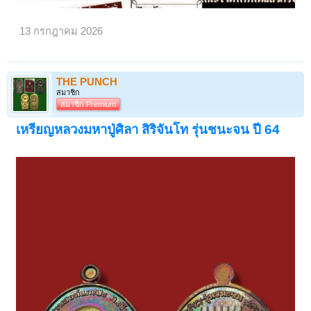
จังหวัดพระนครศรีอยุธยาและศิษย์สายหลวงพ่อปานที่ส่งมาร่วมจัดสร้าง
ครูบาอาจารย์ผู้ปลุกเสก (พิธีพุทธาภิเษก)
13 กรกฎาคม 2026
พิธีจัดขึ้นอย่างยิ่งใหญ่ ณ พระอุโบสถวัดบางนมโค โดยมีพระคณาจารย์สาย
วัดบางนมโคและพระเกจิอาจารย์ชื่อดังในยุคนั้นร่วมนั่งปรกอธิษฐานจิตปลุก
เสก โดยมีรายนามสำคัญดังนี้:
THE PUNCH
สมาชิก
หลวงพ่อฤาษีลิงดำ (พระราชพรหมยาน) วัดท่าซุง จ.อุทัยธานี: ศิษย์เอกสาย
สมาชิก Premium
ตรงของหลวงพ่อปาน เป็นประธานใหญ่ในพิธีอธิษฐานจิตปลุกเสกอย่างเป็น
ทางการ ท่านได้อัญเชิญบารมีองค์สมเด็จพระสัมมาสัมพุทธเจ้า และบารมี
เหรียญหลวงมหาปู่ศิลา สิริจันโท รุ่นชนะจน ปี 64
ของหลวงพ่อปาน วัดบางนมโค มาร่วมแผ่เมตตาจิตอย่างเต็มสูตร
หลวงพ่อเมี้ยน วัดโพธิ์กบเจา จ.พระนครศรีอยุธยา: ยอดพระเกจิผู้เชี่ยวชาญวิ
ชานะฉัพพรรณรังสีและสายเหนียวแห่งอยุธยา
หลวงพ่อทิม วัดพระขาว จ.พระนครศรีอยุธยา: เทพเจ้าแห่งความเมตตา ผู้นั่ง
ปรกปลุกเสกพระเครื่องรุ่นไหนก็เด่นด้านโชคลาภค้าขาย
หลวงพ่อแม้น วัดหน้าต่างนอก จ.พระนครศรีอยุธยา: ศิษย์เอกผู้สืบทอดพุทธา
คมสายหลวงพ่อจง วัดหน้าต่างนอก
หลวงพ่อเชิญ วัดโคกทอง จ.พระนครศรีอยุธยา: ศิษย์สายตรงอีกรูปหนึ่งของ
หลวงพ่อปาน วัดบางนมโค
และยังมีพระเกจิอาจารย์ชื่อดังในเขตจังหวัดพระนครศรีอยุธยาร่วมพิธีสวด
เจริญพระพุทธมนต์และนั่งปรกอีกหลายรูป ทำให้พระรุ่นนี้มีกระแสพลัง
พุทธคุณเข้มขลังไม่ต่างจากรุ่นแรก ทั้งยังได้อานุภาพแห่งยันต์เกราะเพชร
คุ้มครองป้องกันภัยจากสิ่งอัปมงคล ไสยศาสตร์ และภัยพิบัติต่างๆ ได้รอบ