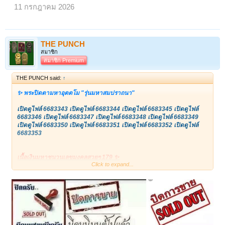
ย่อมเยาว์กว่า ใช้แทนกันได้ครับ
11 กรกฎาคม 2026
แบ่งปันพิเศษที่ ปืด ครับ
เปิดดูไฟล์ 6681617
THE PUNCH
สมาชิก
สมาชิก Premium
THE PUNCH said:
↑
✨ พระปิดตามหาอุตตโม "รุ่นมหาสมปราถนา"
เปิดดูไฟล์ 6683343
เปิดดูไฟล์ 6683344
เปิดดูไฟล์ 6683345
เปิดดูไฟล์
6683346
เปิดดูไฟล์ 6683347
เปิดดูไฟล์ 6683348
เปิดดูไฟล์ 6683349
เปิดดูไฟล์ 6683350
เปิดดูไฟล์ 6683351
เปิดดูไฟล์ 6683352
เปิดดูไฟล์
6683353
เนื้อเงินมหาชนวนเลขมงคลสวยๆ 179 ✨
Click to expand...
ก้นอุดผงพรายกุมารหลวงปู่ทิม วัดละหารไร่ จ.ระยอง #อาจารย์เพียรวิทย์✨
(สภาพสวยสมบูรณ์พร้อมกล่องเดิม)
- เนื้อเงินมหาชนวน (ใช้แทนพระปิดตาสารพัดเฮง ท่านครูบาที่เคยขึ้นไป
หลักแสนได้เลยครับ) ✨
✨ พระปิดตามหาอุตตโม สร้างในวาระอายุครบรอบ 71 ปี อ.เพียรวิทย์ จัด