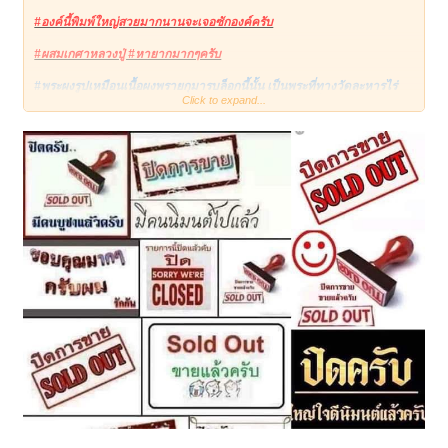
‎ด้านหน้าเป็นพระบรมฉายาลักษณ์ พระบาทสมเด็จพระเจ้าอยู่หัวภูมิพลอดุลย
#องค์นี้พิมพ์ใหญ่สวยมากนานจะเจอซักองค์ครับ
เดชมหาราช รัชกาลที่ ๙
#ผสมเกศาหลวงปู่ #หายากมากๆครับ
‎ด้านหลังเป็นพระบรมฉายาลักษณ์
‎ร่วมกับบรรพมหาราชกษัตริย์ไทย รวมเป็นมหาราช ๙ พระองค์ (นวมหาราช)
#พระผงรูปเหมือนเนื้อผงพรายกุมารบล็อกนี้นั้น เป็นพระที่ทางวัดละหารไร่
Click to expand...
รวบรวมมวลสารและจัดสร้างขึ้นภายในวัดเองโดยตรง เพื่อแจกสมนาคุณ
‎1. พระเจ้าพรหมมหาราช
และให้ชาวบ้านรวมถึงศิษยานุศิษย์ที่เดินทางมาทำบุญที่วัดได้เช่าบูชา
‎2. พญาเม็งรายมหาราช
ติดตัวเป็นหลัก จึงเรียกกันในสายสะสมว่า "พระผงย้อนยุคพิมพ์เล็ก บล็อกวัด
‎3. พระเจ้ารามคำแหงมหาราช
ละหารไร่"
‎4. สมเด็จพระนเรศวรมหาราช
‎5. สมเด็จพระนารายณ์มหาราช
#เส้นเกศาที่เห็น: #เป็นเส้นเกศาแท้ ๆ ของหลวงปู่ทิม อิสริโก ที่ทางวัดได้เก็บ
‎6. สมเด็จพระเจ้าตากสินมหาราช
รักษาไว้ในผอบที่กุฏิเก่าของท่านนับตั้งแต่วันที่ท่านมรณภาพ เมื่อจัดสร้าง
‎7. สมเด็จพระพุทธยอดฟ้าจุฬาโลกมหาราช รัชกาลที่ ๑
พระผงรูปเหมือนรุ่นนี้ในปี 2537 ทางวัดจึงนำเส้นเกศาเหล่านั้นออกมาผสม
‎8. สมเด็จพระปิยมหาราช รัชกาลที่ ๕
และโรยสถิตไว้ในพิมพ์พระแต่ละองค์ เพื่อให้เกิดความเป็นสิริมงคลสูงสุด
‎9. สมเด็จพระเจ้าอยู่หัวภูมิพลอดุลยเดชมหาราช รัชกาลที่ ๙
ประหนึ่งมีตัวแทนของหลวงปู่คุ้มครอง
#สภาพสวย #พระไม่ผ่านการใช้เลย #ซีลเดิมๆครับ
มวลสารหลัก: ผงพรายกุมารดั้งเดิมของหลวงปู่ทิมที่ทางวัดเก็บรักษาไว้, ผง
พุทธคุณวิเศษ, และคราบแป้งนวลรองพิมพ์ตามธรรมชาติ
#มียอดเนื้อทองแดง 2 องค์
#จัดพิธีพุทธาภิเษกภายใน วัดละหารไร่ ณ พระอุโบสถและวิหารหลวงปู่ทิม
แบ่งปันพิเศษองค์ละ 299 ครับ
โดยได้รับเมตตาจิตปลุกเสกจากพระเกจิอาจารย์สายระยอง-ตะวันออกยุคนั้น
โดยมี หลวงพ่อสาคร วัดหนองกรับ (ศิษย์เอกสืบทอดวิชาของหลวงปู่ทิม)
เปิดดูไฟล์ 6683383
เปิดดูไฟล์ 6683384
เปิดดูไฟล์ 6683385
เปิดดูไฟล์
และ หลวงพ่อสิน วัดละหารใหญ่ ร่วมทำพิธีอธิษฐานจิตปลุกเสกประจุ
6683386
พุทธคุณให้อย่างเต็มเปี่ยม
#พระรุ่นนี้แม้จะสร้างหลังจากหลวงปู่ทิมมรณภาพนานแล้ว แต่มีมวลสาร
หลักคือเนื้อผงพรายกุมารเป็นต้นธาตุ มีพุทธคุณไม่ต่างจากรุ่นหลัก แต่ราคา