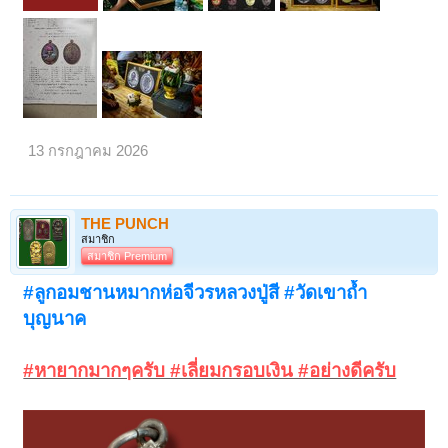
13 กรกฎาคม 2026
THE PUNCH
สมาชิก
สมาชิก Premium
#ลูกอมชานหมากห่อจีวรหลวงปู่สี #วัดเขาถ้ำ
บุญนาค
#หายากมากๆครับ #เลี่ยมกรอบเงิน #อย่างดีครับ