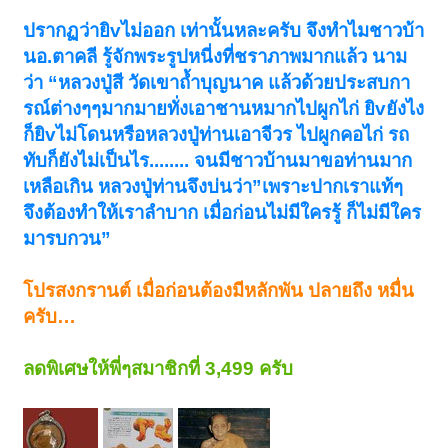
ปรากฏว่ายิvไม่ออก เท่านั้นหละครับ จึงทำไมชาวบ้า
นอ.ตาคลี รู้จักพระรูปหนี่งที่ชราภาพมากแล้ว นาม
ว่า “หลวงปู่สี วัดเขาถ้ำบุญนาค แล้วด้วยประสบกา
รณ์ต่างๆๆมากมายทั่งเอาชานหมากไปผูกไก่ ยิvยังไง
ก็ยิvไม่โดนหรือหลวงปู่ท่านเอาจีวร ไปผูกคอไก่ รถ
ทับก็ยังไม่เป็นไร........ จนมีชาวบ้านมาขอท่านมาก
เหลือเกิน หลวงปู่ท่านจึงบ่นว่า”เพราะปากเราแท้ๆ
จึงต้องทำให้เราลำบาก เมื่อก่อนไม่มีใครรู้ ก็ไม่มีใคร
มารบกวน”
โปรสงกรานต์ เมื่อก่อนต้องมีหลักพัน ปลายถึง หมื่น
ครับ…
ลดพิเศษให้พี่ๆสมาชิกที่ 3,499 ครับ