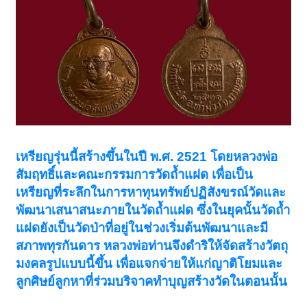
เหรียญรุ่นนี้สร้างขึ้นในปี พ.ศ. 2521 โดยหลวงพ่อ
สัมฤทธิ์และคณะกรรมการวัดถ้ำแฝด เพื่อเป็น
เหรียญที่ระลึกในการหาทุนทรัพย์ปฏิสังขรณ์วัดและ
พัฒนาเสนาสนะภายในวัดถ้ำแฝด ซึ่งในยุคนั้นวัดถ้ำ
แฝดยังเป็นวัดป่าที่อยู่ในช่วงเริ่มต้นพัฒนาและมี
สภาพทุรกันดาร หลวงพ่อท่านจึงดำริให้จัดสร้างวัตถุ
มงคลรูปแบบนี้ขึ้น เพื่อแจกจ่ายให้แก่ญาติโยมและ
ลูกศิษย์ลูกหาที่ร่วมบริจาคทำบุญสร้างวัดในตอนนั้น