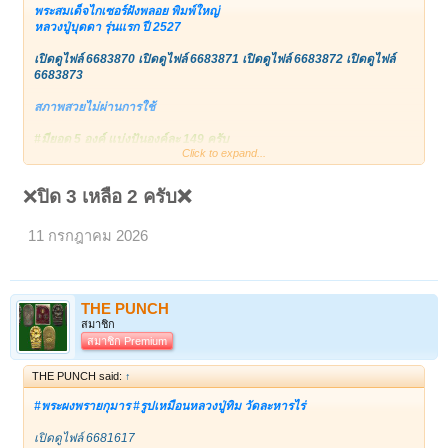
อนุภาพสูงสุด
พระสมเด็จไกเซอร์ฝังพลอย พิมพ์ใหญ่
‎9 มหาราช ชาติไทย ล้วนแต่เป็นพระโพธิสัตว์ ทั้งหมด เพราะทุก พระองค์
หลวงปู่บุดดา รุ่นแรก ปี 2527
ปรารถนา พุทธภูมิ และต่อไปท่านต้องตรัสรู้ เป็นองค์พระสัมมาสัมพุทธเจ้า
ทั้ง 9 พระองค์ สร้างเมื่อปี 2530 ปลุกเสก 10 ครั้ง
เปิดดูไฟล์ 6683870
เปิดดูไฟล์ 6683871
เปิดดูไฟล์ 6683872
เปิดดูไฟล์
6683873
‎• จัดสร้างโดยสภาสังคมสงเคราะห์แห่งประเทศไทยในพระบรมราชูปถัมภ์
ในวโรกาสที่พระบาทสมเด็จพระเจ้าอยู่หัว
สภาพสวยไม่ผ่านการใช้
‎ภูมิพลอดุลยเดชมหาราช ทรงเจริญพระชนม์พรรษา 5 รอบ เมื่อวันที่ 5
ธันวาคม 2530
#มียอด 5 องค์ แบ่งปันองค์ละ 149 ครับ
Click to expand...
‎พิธีปลุกเสก
เปิดดูไฟล์ 6683870
เปิดดูไฟล์ 6683871
เปิดดูไฟล์ 6683872
เปิดดูไฟล์
‎อธิษฐานจิตที่ยิ่งใหญ่ เกจิอาจารย์ที่มาร่วมพิธีเกือบ 80 รูป อาทิเช่น
6683873
❌
ปิด 3 เหลือ 2 ครับ❌
‎สมเด็จพระสังฆราช สกลมหาสังฆปริณายก(วาสน์ วาสโน)วัดราชบพิธฯ,
สมเด็จพระญาณสังวร วัดบวรนิเวศวิหารฯ,
11 กรกฎาคม 2026
‎สมเด็จพระพุทธโฆษาจารย์ วัดสามพระยา,
‎สมเด็จพระวันรัต วัดโสมนัสราชวรวิหาร,
‎สมเด็จพระธีรญาณมุนี วัดปทุมคงคา,
‎พระพรหมคุณาภรณ์(สมเด็จพุฒาจารย์เกี่ยว) วัดสระเกศ,
พระมหาวีระถาวโร (ลพ.ฤาษีลิงดำ วัดท่าซุง),
THE PUNCH
‎พระอาจารย์ ชื้น พุทธสาโร วัดญาณเสน,
สมาชิก
‎พระครูสันติวรญาณ(สิม) วัดถ้ำผาปล่อง,
สมาชิก Premium
‎พระอุดมสังวรเถร(ลพ.อุตตมะ) วัดวังวิเวการาม,
‎พระครูฐาปนกิจสุนทร(ลพ.เปิ่น) วัดบางพระ,
THE PUNCH said:
↑
‎พระครูปริมานุรักษ์(ลพ.พูล) วัดไผ่ล้อม,
‎หลวงปู่ม่น วัดเนินตามาก,
#พระผงพรายกุมาร #รูปเหมือนหลวงปู่ทิม วัดละหารไร่
‎พระครูเกษมธรรมนันท์(ลพ.แช่ม) วัดดอนยายหอม,
‎ลพ.ไสว วัดปรีดาราม เป็นต้น
เปิดดูไฟล์ 6681617