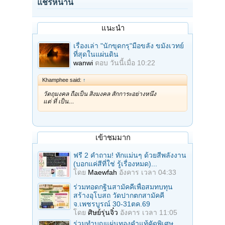
แชร์หน้านี้
แนะนำ
เรื่องเล่า "นักขุดกรุ"มือขลัง ขมังเวทย์
ที่สุดในแผ่นดิน
wanwi
ตอบ
วันนี้เมื่อ 10:22
Khamphee said:
↑
วัตถุมงคล ถือเป็น สิ่งมงคล สักการะอย่างหนึ่ง
แต่ ที่ เป็น…
เข้าชมมาก
ฟรี 2 คำถาม! ทักแม่นๆ ด้วยสีพลังงาน
(บอกแค่สีที่ใช่ รู้เรื่องหมด)...
โดย
Maewfah
อังคาร เวลา 04:33
ร่วมทอดกฐินสามัคคีเพื่อสมทบทุน
สร้างอุโบสถ วัดปากตกสามัคคี
จ.เพชรบูรณ์ 30-31ตค.69
โดย
ศิษย์รุ่นจิ๋ว
อังคาร เวลา 11:05
ร่วมทําบุญแผ่นทองคำแท้คัดพิเศษ