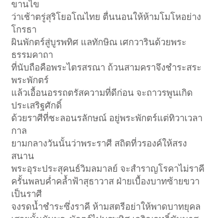
ขานไข
ว่าเช้าตรู่สุริโยอโณไทย ตื่นนอนให้ห้ามโมโหอย่าง
โกรธา
ผินพักตร์สู่บูรพทิศ แลทักษิณ เศกวารินด้วยพระ
ธรรมคาถา
ที่นับถือคือพระไตรสรณา ถ้วนสามคราจึงชำระสระ
พระพักตร์
แล้วเอื้อนอรรถตรัสความที่ดีก่อน จะถาวรพูนเกิด
ประเสริฐศักดิ์
ด้วยราศีที่ชะลอนรลักษณ์ อยู่พระพักตร์แต่ทิวาเวลา
กาล
ยามกลางวันนั้นว่าพระราศี สถิตที่วรองค์ให้สรง
สนาน
พระอุระประสุคนธ์วิมลมาลย์ จะสำราญโรคาไม่ราคี
ครั้นพลบค่ำคล้ำฟ้าสุธาวาส ฝ่ายเบื้องบาทซ้ายขวา
เป็นราศี
จงรดน้ำชำระซึ่งราคี ห้ามสตรีอย่าให้พาดบาทยุคล