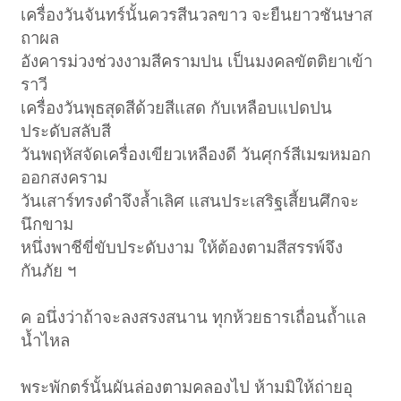
เครื่องวันจันทร์นั้นควรสีนวลขาว จะยืนยาวชันษาส
ถาผล
อังคารม่วงช่วงงามสีครามปน เป็นมงคลขัตติยาเข้า
ราวี
เครื่องวันพุธสุดสีด้วยสีแสด กับเหลือบแปดปน
ประดับสลับสี
วันพฤหัสจัดเครื่องเขียวเหลืองดี วันศุกร์สีเมฆหมอก
ออกสงคราม
วันเสาร์ทรงดำจึงล้ำเลิศ แสนประเสริฐเสี้ยนศึกจะ
นึกขาม
หนึ่งพาชีขี่ขับประดับงาม ให้ต้องตามสีสรรพ์จึง
กันภัย ฯ
ค อนึ่งว่าถ้าจะลงสรงสนาน ทุกห้วยธารเถื่อนถ้ำแล
น้ำไหล
พระพักตร์นั้นผันล่องตามคลองไป ห้ามมิให้ถ่ายอุ