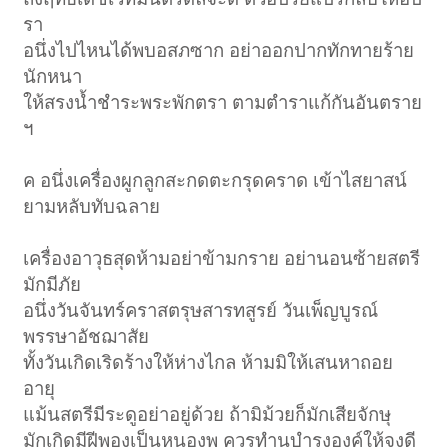
รา
อนึ่งไปไหนได้พบอสภซาก อย่าออกปากทักทายร้าย
นักหนา
ให้สรงน้ำชำระพระพักตรา ตามตำราแก้กันอันตราย
ฯ
ค อนึ่งเครื่องผูกลูกสะกดตะกรุดคราด เข้าไสยาสน์
ยามหลับทับฉลาย
เครื่องอาวุธสุดห้ามอย่าข้ามกราย อย่านอนซ้ายสตรี
มักมีภัย
อนึ่งวันจันทร์คราสตรุษสารทสูรย์ วันเพ็ญบูรณ์
พรรษาอัชฌาสัย
ทั้งวันเกิดเริดร้างให้ห่างไกล ห้ามมิให้เสนหาถอย
อายุ
แม้นสตรีมีระดูอย่าอยู่ด้วย ถ้ามิม้วยก็มักเสียจักษุ
มักเกิดมีฝีพองเป็นหนองพุ ควรทำนุบำรุงองค์ให้จงดี