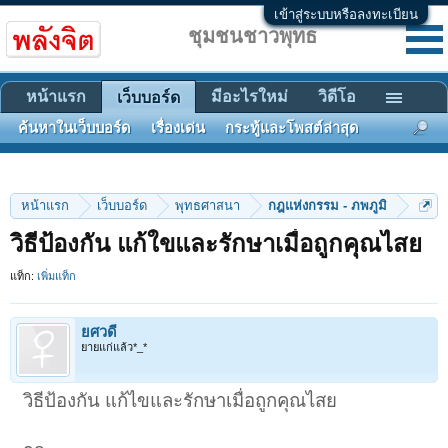
เข้าสู่ระบบหรือลงทะเบียน
ชุมชนชาวพุทธ
หน้าแรก
มีอะไรใหม่
วิดีโอ
เว็บบอร์ด
ค้นหาในเว็บบอร์ด
เรื่องเด่น
กระทู้และโพสต์ล่าสุด
หน้าแรก
เว็บบอร์ด
พุทธศาสนา
กฎแห่งกรรม - ภพภูมิ
วิธีป้องกัน แก้ใขและรักษาเมื่อถูกคุณไสย
แท็ก:
เพิ่มแท็ก
ยศวดี
ยายแก่แล้ว*_*
วิธีป้องกัน แก้ไขและรักษาเมื่อถูกคุณไสย