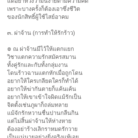
แต่อย่าหวังว่ามันง่ายตามความคิด
เพราะบางครั้งก็ต้องเอาซึ่งชีวิต
ของนักสิทธิ์ผู้ใช้ไสย์อาคม
๓. ผ่าจ้าน (การทำให้รักร้าว)
៙ ณ ผ่าจ้านมีไว้ให้แตกแยก
วิชาแตกความรักสมัครสมาน
ทั้งคู่รักและกับทั้งกลุ่มงาน
โดนร้าวฉานแตกหักเมื่อถูกโดน
อยากให้ใครเกลียดใครก็ทำได้
อยากให้ฆ่ากันตายก็แค้นเค้น
อยากให้เขาเข้าใจผิดแม้รักเป็น
จิตตั้งเช่นภูผาก็ถล่มทลาย
แม้จักรักหวานชื่นปานกลืนกิน
แต่ไม่สิ้นผ่าจ้านให้ห่างหาย
ต้องอย่าร้างเลิกราหมดรักวาย
เป็นแน่นายอย่างยิ่งจริงแท้เอย