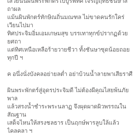
เสวยนั้นผันพระพักตร์ไปบูรพทิศ เจริญฤทธิ์ชันษาส
ถาผล
แม้นผินพักตร์ทักษิณถิ่นมณฑล ไม่ขาดคนรักใคร่
เวียนไปมา
ทิศประจิมอิ่มเอมเกษมสุข บรรเทาทุกข์ปรากฏด้วย
ยศถา
แต่ทิศเหนือเหลือร้ายวายชีวา ทั้งชันษาซุดน้อยถอย
ทุกปี ฯ
ค อนึ่งนั่งบังคลอย่ายลต่ำ อย่าบ้วนน้ำลายพาเสียราศี
ผินพระพักตร์สู่อุดรประจิมดี ไม่ต้องผีคุณไสยพ้นภัย
พาล
แล้วสรงน้ำชำระพระนลาฏ จึงผุดผาดผิวพรรณใน
สัณฐาน
เสด็จไหนให้สรงชลธาร เป็นฤกษ์พารลูบใล้แล้ว
ไคลคลา ฯ