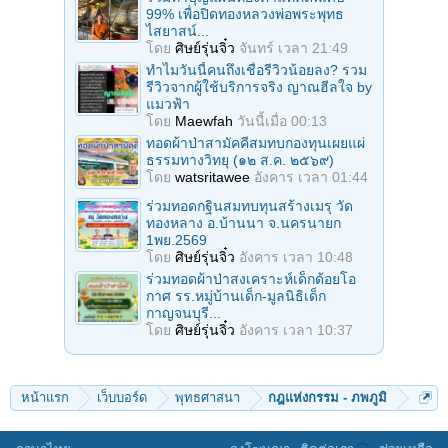
99% เพื่อปิดทองหลวงพ่อพระพุทธ
ไสยาสน์...
โดย
ศิษย์รุ่นจิ๋ว
จันทร์ เวลา 21:49
ทำไมวันนี้คนถึงเชื่อรีวิวน้อยลง? รวม
รีวิวจากผู้ใช้บริการจริง ญาณฮีลใจ by
แมวฟ้า
โดย
Maewfah
วันนี้เมื่อ 00:13
ทอดผ้าป่าสามัคคีสมทบกองทุนเผยแผ่
ธรรมทางวิทยุ (๑๒ ส.ค. ๒๕๖๙)
โดย
watsritawee
อังคาร เวลา 01:44
ร่วมทอดกฐินสมทบทุนสร้างเมรุ วัด
ทองหลาง อ.บ้านนา จ.นครนายก
1พย.2569
โดย
ศิษย์รุ่นจิ๋ว
อังคาร เวลา 10:48
ร่วมทอดผ้าป่าสงเคราะห์เด็กด้อยโอ
กาศ รร.หมู่บ้านเด็ก-มูลนิธิเด็ก
กาญจนบุรี...
โดย
ศิษย์รุ่นจิ๋ว
อังคาร เวลา 10:37
หน้าแรก
เว็บบอร์ด
พุทธศาสนา
กฎแห่งกรรม - ภพภูมิ