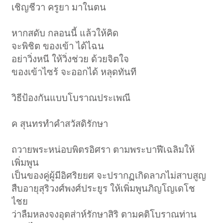
เชิญชีวา ครูยา มาในตน
หากสดับ กลอนนี้ แล้วให้คิด
จะพิชิต ของเข้า ได้ไฉน
อย่าวิ่งหนี ให้วิ่งช่วย ด้วยจิตใจ
ของเข้าไซร้ จะออกได้ หลุดทันที
วิธีป้องกันแบบโบราณประเพณี
ค สุนทรทำคำสวัสดิรักษา
ถวายพระหน่อบพิตรอิศรา ตามพระบาฬีเฉลิมให้
เพิ่มพูน
เป็นของคู่ผู้มีอิศริยยศ จะปรากฏเกิดลาภไม่สาบสูญ
สืบอายุสุริวงศ์พงศ์ประยูร ให้เพิ่มพูนภิญโญเดโช
ไชย
ว่าลืมหลงจงอุตส่าห์รักษาสิริ ตามคติโบราณท่าน