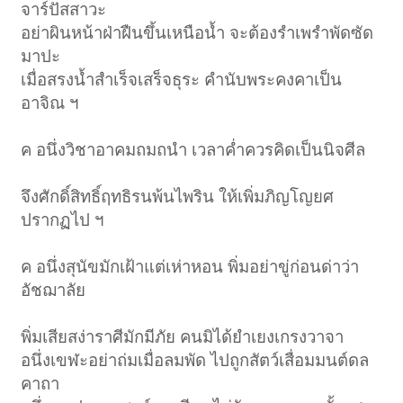
จาร์ปัสสาวะ
อย่าผินหน้าฝ่าฝืนขึ้นเหนือน้ำ จะต้องรำเพรำพัดซัด
มาปะ
เมื่อสรงน้ำสำเร็จเสร็จธุระ คำนับพระคงคาเป็น
อาจิณ ฯ
ค อนึ่งวิชาอาคมถมถนำ เวลาค่ำควรคิดเป็นนิจศีล
จึงศักดิ์สิทธิ์ฤทธิรนพ้นไพริน ให้เพิ่มภิญโญยศ
ปรากฏไป ฯ
ค อนึ่งสุนัขมักเฝ้าแต่เห่าหอน พิ่มอย่าขู่ก่อนด่าว่า
อัชฌาลัย
พิ่มเสียสง่าราศีมักมีภัย คนมิได้ยำเยงเกรงวาจา
อนึ่งเขฬะอย่าถ่มเมื่อลมพัด ไปถูกสัตว์เสื่อมมนต์ดล
คาถา