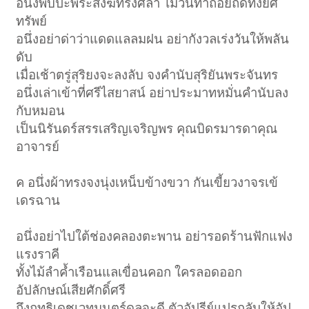
อนึ่งพบปะพระสงฆ์ทรงศีลา ไม่วันทาถอยถดทั้งยศ
ทรัพย์
อนึ่งอย่าด่าว่าแดดแลลมฝน อย่ากังวลเร่งวันให้พลัน
ดับ
เมื่อเช้าตรู่สุริยงจะลงลับ จงคำนับสุริยันพระจันทร
อนึ่งเล่าเข้าที่ศรีไสยาสน์ อย่าประมาทหมั่นคำนับลง
กับหมอน
เป็นนิรันดร์สรรเสริญเจริญพร คุณบิดรมารดาคุณ
อาจารย์
ค อนึ่งผ้าทรงจงนุ่งเหน็บข้างขวา กันเขี้ยวงาจรเข้
เดรฉาน
อนึ่งอย่าไปใต้ช่องคลองตะพาน อย่ารอดร้านฟักแฟง
แรงราคี
ทั้งไม้ลำค้ำเรือนแลเขื่อนคอก ใครลอดออก
อัปลักษณ์เสียศักดิ์ศรี
ถึงฤทธิเดชเวทมนตร์ดลจะดี ตัวอัปรีย์แปรกลับให้อัป