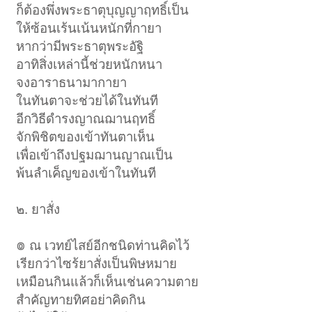
ก็ต้องพึ่งพระธาตุบุญญาฤทธิ์เป็น
ให้ซ้อนเร้นเน้นหนักที่กายา
หากว่ามีพระธาตุพระอัฐิ
อาทิสิ่งเหล่านี้ช่วยหนักหนา
จงอาราธนามากายา
ในทันตาจะช่วยได้ในทันที
อีกวิธีดำรงญาณฌานฤทธิ์
จักพิชิตของเข้าทันตาเห็น
เพื่อเข้าถึงปฐมฌานญาณเป็น
พ้นลำเค็ญของเข้าในทันที
๒. ยาสั่ง
៙ ณ เวทย์ไสย์อีกชนิดท่านคิดไว้
เรียกว่าไซร้ยาสั่งเป็นพิษหมาย
เหมือนกินแล้วก็เห็นเช่นความตาย
สำคัญทายทิศอย่าคิดกิน