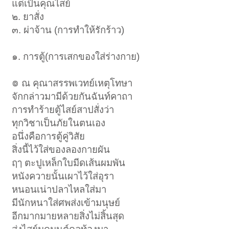
แต่เป็นคุณไสย์
๒. ยาสั่ง
๓. ผ่าจ้าน (การทำให้รักร้าว)
๑. การตู้(การเสกของใส่ร่างกาย)
៙ ณ คุณาสรรพเวทย์เหตุโทษา
จักกล่าวมามีด้วยกันฉันท์คาถา
การทำร้ายตู้ไสย์สาปสั่งว่า
ทุกวิชาเป็นภัยในตนเอง
อนึ่งคือการตู้คู่วิสัย
สิ่งนี้ไว้ใส่ของลองกายผัน
ฤๅ ตะปูเหล็กใบมีดเส้นผมพัน
หนังควายนั้นเผาไว้ใส่อุรา
หนอนเน่าปลาไหลใส่มา
มีนักหนาใส่ศพส่งเข้ามนุษย์
อีกมากมายหลายสิ่งไม่สิ้นสุด