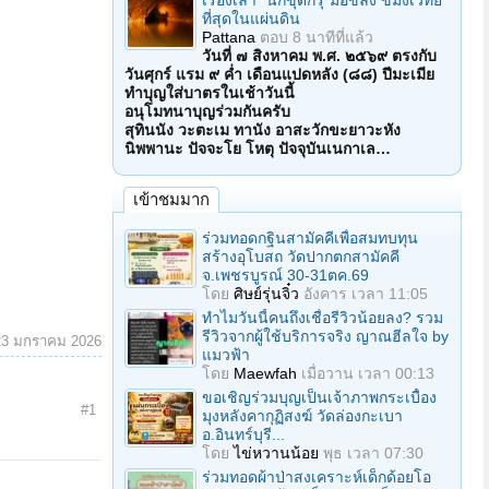
เรื่องเล่า "นักขุดกรุ"มือขลัง ขมังเวทย์
ที่สุดในแผ่นดิน
Pattana
ตอบ
8 นาทีที่แล้ว
วันที่ ๗ สิงหาคม พ.ศ. ๒๕๖๙ ตรงกับ
วันศุกร์ แรม ๙ ค่ำ เดือนแปดหลัง (๘๘) ปีมะเมีย
ทำบุญใส่บาตรในเช้าวันนี้
อนุโมทนาบุญร่วมกันครับ
สุทินนัง วะตะเม ทานัง อาสะวักขะยาวะหัง
นิพพานะ ปัจจะโย โหตุ ปัจจุบันเนกาเล…
เข้าชมมาก
ร่วมทอดกฐินสามัคคีเพื่อสมทบทุน
สร้างอุโบสถ วัดปากตกสามัคคี
จ.เพชรบูรณ์ 30-31ตค.69
โดย
ศิษย์รุ่นจิ๋ว
อังคาร เวลา 11:05
ทำไมวันนี้คนถึงเชื่อรีวิวน้อยลง? รวม
รีวิวจากผู้ใช้บริการจริง ญาณฮีลใจ by
23 มกราคม 2026
แมวฟ้า
โดย
Maewfah
เมื่อวาน เวลา 00:13
ขอเชิญร่วมบุญเป็นเจ้าภาพกระเบื้อง
#1
มุงหลังคากุฏิสงฆ์ วัดล่องกะเบา
อ.อินทร์บุรี...
โดย
ไข่หวานน้อย
พุธ เวลา 07:30
ร่วมทอดผ้าป่าสงเคราะห์เด็กด้อยโอ