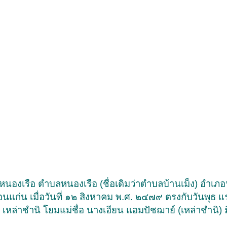
นหนองเรือ ตำบลหนองเรือ (ชื่อเดิมว่าตำบลบ้านเม็ง) อำเภ
อนแก่น เมื่อวันที่ ๑๒ สิงหาคม พ.ศ. ๒๔๗๙ ตรงกับวันพุธ แ
หล่าชำนิ โยมแม่ชื่อ นางเฮียน แอมปัชฌาย์ (เหล่าชำนิ) ม