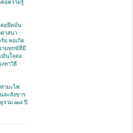
ต่อความรู้
เคยยึดมั่น
่องศาสนา
รัม พอเกิด
มทุกข์ที่มี
มมั่นใจต่อ
งหาวิธี
านท่ามะไฟ
ียนละสังขาร
ายุรวม ๗๘ ปี