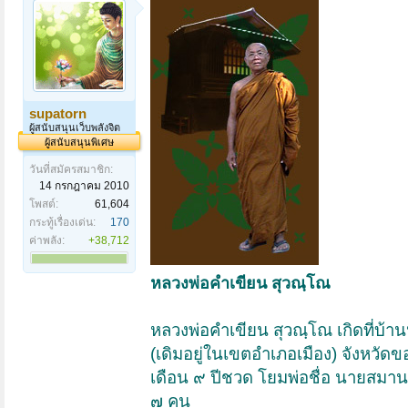
supatorn
ผู้สนับสนุนเว็บพลังจิต
ผู้สนับสนุนพิเศษ
วันที่สมัครสมาชิก:
14 กรกฎาคม 2010
โพสต์:
61,604
กระทู้เรื่องเด่น:
170
ค่าพลัง:
+38,712
หลวงพ่อคำเขียน สุวณฺโณ
หลวงพ่อคำเขียน สุวณฺโณ เกิดที่บ้า
(เดิมอยู่ในเขตอำเภอเมือง) จังหวัดข
เดือน ๙ ปีชวด โยมพ่อชื่อ นายสมาน เ
๗ คน