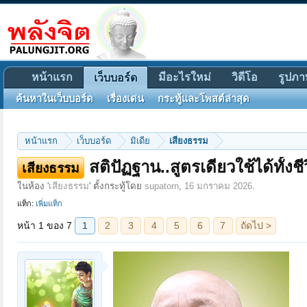
หน้าแรก
มีอะไรใหม่
วิดีโอ
รูปภา
เว็บบอร์ด
ค้นหาในเว็บบอร์ด
เรื่องเด่น
กระทู้และโพสต์ล่าสุด
หน้าแรก
เว็บบอร์ด
มิเดีย
เสียงธรรม
หน้า 1 ของ 7
1
2
3
4
5
6
7
ถัดไป >
สติปัฏฐาน..สูตรเดียวใช้ได้ทั้ง
เสียงธรรม
ในห้อง '
เสียงธรรม
' ตั้งกระทู้โดย
supatorn
,
16 มกราคม 2026
.
แท็ก:
เพิ่มแท็ก