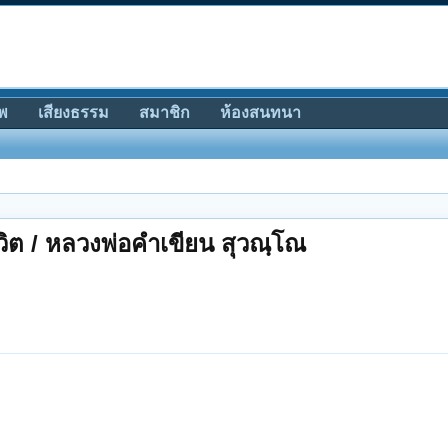
พ
เสียงธรรม
สมาชิก
ห้องสนทนา
ชีวิต / หลวงพ่อคำเขียน สุวณฺโณ