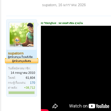
supatorn
,
16 มกราคม 2026
02 วิปัสสนูกิเลส : หลวงพ่อคำเขียน สุวณฺโณ
supatorn
ผู้สนับสนุนเว็บพลังจิต
ผู้สนับสนุนพิเศษ
วันที่สมัครสมาชิก:
14 กรกฎาคม 2010
โพสต์:
61,604
กระทู้เรื่องเด่น:
170
ค่าพลัง:
+38,712