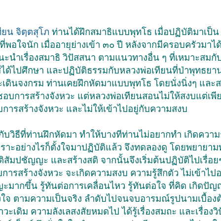
ียน จิตฺตสุโภ
ท่านได้ฝึกสมาธิแบบพุทโธ เมื่อปฏิบัติมาเป็
นที่พอใจนัก เมื่ออายุย่างเข้า ๓๐ ปี หลังจากมีครอบครัวมาได
นะนำเรื่องสมาธิ วิปัสสนา ตามแนวทางอื่น ๆ ที่เหมาะสมกับ
ได้ไปศึกษา และปฏิบัติธรรมกับหลวงพ่อเทียนที่ป่าพุทธยาน
เดินจงกรม ท่านเคยฝึกหัดมาแบบพุทโธ โดยนั่งนิ่งๆ และ
ชอบการสร้างจังหวะ แต่หลวงพ่อเทียนสอนไม่ให้สงบแต่เพีย
กับการสร้างจังหวะ และไม่ให้เข้าไปอยู่กับความสงบ
วิธีที่ท่านฝึกหัดมา ทำให้บางทีท่านไม่อยากทำ เกิดความรู
เพราะอย่างไรก็ตั้งใจมาปฏิบัติแล้ว จึงทดลองดู โดยพยาย
ูกสติสัมปชัญญะ และสร้างสติ จากนั้นจึงเริ่มต้นปฏิบัติไปเรื่
ยู่กับการสร้างจังหวะ จะเกิดความสงบ ความรู้สึกตัว ไม่เข้าไ
ญญะมากขึ้น รู้ทันต่อการเคลื่อนไหว รู้ทันต่อใจ ที่คิด เกิด
 เรื่องใจ ตามความเป็นจริง ลำดับไปจนจบอารมณ์รูปนามเบื้องต
ะเดิม ความลังเลสงสัยหมดไป ได้รู้เรื่องสมถะ และเรื่องวิ