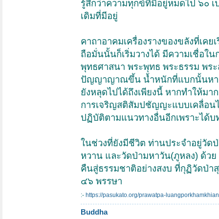
รู้สึกว่าความทุกข์ที่มีอยู่หมดไป ๖
เดิมที่มีอยู่
คาถาอาคมเครื่องรางของขลังที่เคยเรียน
ถือมั่นนั้นก็เริ่มวางได้ มีความเชื่อใน
พุทธศาสนา พระพุทธ พระธรรม พระสงฆ
ปัญญาญาณขึ้น น้ำหนักที่แบกนั้นหายไป
ยังหลุดไปได้ถึงเพียงนี้ หากทำให้มาก
การเจริญสติสัมปชัญญะแบบเคลื่อนไ
ปฏิบัติตามแนวทางอื่นอีกเพราะได้บทเ
ในช่วงที่ยังมีชีวิต ท่านประจำอยู่วั
หวาน และวัดป่ามหาวัน(ภูหลง) ด้วย 
คืนสู่ธรรมชาติอย่างสงบ ที่กุฏิวัดป่
๔๖ พรรษา
:-
https://pasukato.org/prawatpa-luangporkhamkhian
Buddha