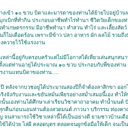
ยุย่างเข้า ๑๐ ขวบ บิดาและมารดาของท่านได้ย้ายไปอยู่บ้า
รบุกเบิกที่ทำกิน ประกอบอาชีพทำไร่ทำนา ชีวิตวัยเด็กของท
วทำเกษตรกรรม มีอาชีพทำนา ทำสวน ทำไร่ และเลี้ยงสัตว์
ินก็ไม่เดือดร้อน เพราะมีข้าว ปลา อาหาร ผัก ผลไม้ รวมถึง
ี้ยงควายไว้ใช้แรงงาน
เหล่านี้อยู่กับครอบครัวแต่ไม่มีโอกาสได้เที่ยวเล่นสนุกสนา
ิตตั้งแต่ท่านอายุได้ประมาณ ๑๐ ขวบ ประกอบกับพี่ของท่าน 
อบการงานแทนบิดาของท่าน….
 ปี หลังจากบวชอยู่ได้ประมาณสองปีก็จำต้องลาสิกขา ออ
ิงจังกับงานและขยันหมั่นเพียรอย่างสม่ำเสมอนี้เอง ทำให้ท
นั้นเองท่านได้ศึกษาเล่าเรียนวิชาคาถาอาคม ทำน้ำมนต์ ป
้นทุกคืนก่อนนอนท่านต้องสวดมนต์ ภาวนา บริกรรม ท่องค
จนสามารถใช้วิชาเหล่านี้ได้เป็นอย่างดี ยามชาวบ้านเดื
บไข้ได้ป่วย ไล่ผี คลอดบุตร ตลอดจนผูกข้อมือให้เด็ก จนเป็น