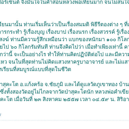
๐ เปอร์เซ็นต์ จึงมั่นใจในคำสอนหลวงพ่อเทียนมาก จนไม่สนใจ
มานั้น ท่านเริ่มเห็นว่าเป็นเรื่องสมมติ พิธีรีตองต่าง ๆ ที่
การกระทำ รู้เรื่องบุญ เรื่องบาป เรื่องนรก เรื่องสวรรค์ รู้เรื
์ ท่านมีความรู้สึกเหมือนว่า แบกของหนักมา ๑๐๐ กิโลก
 ๖๐ กิโลกรัมทันที ท่านจึงคิดไปว่า เมื่อทำเพียงเท่านี้ ควา
กว่านี้ จะเป็นอย่างไร ทำให้ท่านคิดปฏิบัติต่อไป และมีควา
หว จนในที่สุดท่านไม่คิดแสวงหาครูบาอาจารย์ และไม่แสว
รียนที่สมบูรณ์แบบที่สุดในชีวิต
ดป่าสุคะโต อ.แก้งคร้อ จ.ชัยภูมิ และได้ดูแลวัดภูเขาทอง บ้
ซึ่งทั้งสองวัดอยู่ไม่ไกลจากวัดป่าสุคะโตนัก หลวงพ่อคำเข
าสุคะโต เมื่อวันที่ ๒๓ สิงหาคม ๒๕๕๗ เวลา ๐๔.๕๙ น. สิริอ
/