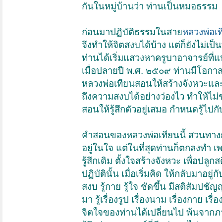
กันในหมู่บ้านว่า ท่านเป็นหมอธรรม
ก่อนมาปฏิบัติธรรมในสาย
หลวงพ่อเท
จึงทำให้จิตสงบได้บ้าง แต่ก็ยังไม่เป็
ท่านได้เริ่มแสวงหาครูบาอาจารย์ที่แ
เมื่อปลายปี พ.ศ. ๒๕๐๙ ท่านมีโอกาส
หลวงพ่อเทียนสอนให้สร้างจังหวะและ
ถึงความสงบได้อย่างว่องไว ทำให้ไม่
สอนให้รู้สึกตัวอยู่เสมอ กำหนดรู้ไป
คำสอนของหลวงพ่อเทียนนี้ สวนทางกับ
อยู่ในใจ แต่ในที่สุดท่านก็ตกลงทำ 
รู้สึกเดิม ตั้งใจสร้างจังหวะ เพื่อปล
ปฏิบัตินั้น เมื่อเริ่มคิด ให้กลับมาอ
สงบ รู้กาย รู้ใจ ชัดขึ้น มีสติสัมปชั
มา รู้เรื่องรูป เรื่องนาม เรื่องกาย
จิตใจของท่านได้เปลี่ยนไป พ้นจากภาว