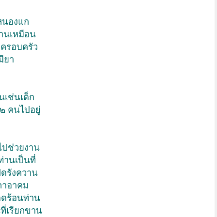
นหนองแก
่านเหมือน
 ครอบครัว
มียา
นเช่นเด็ก
๒ คนไปอยู่
กไปช่วยงาน
่านเป็นที่
ัดรังควาน
าถาอาคม
อดร้อนท่าน
ที่เรียกขาน