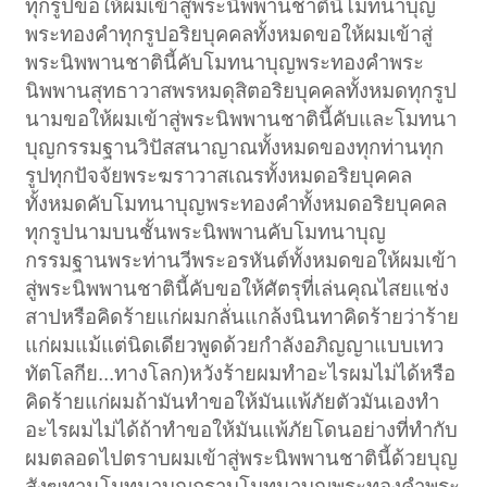
ทุกรูปขอให้ผมเข้าสู่พระนิพพานชาตินี้โมทนาบุญ
พระทองคำทุกรูปอริยบุคคลทั้งหมดขอให้ผมเข้าสู่
พระนิพพานชาตินี้คับโมทนาบุญพระทองคำพระ
นิพพานสุทธาวาสพรหมดุสิตอริยบุคคลทั้งหมดทุกรูป
นามขอให้ผมเข้าสู่พระนิพพานชาตินี้คับและโมทนา
บุญกรรมฐานวิปัสสนาญาณทั้งหมดของทุกท่านทุก
รูปทุกปัจจัยพระฆราวาสเณรทั้งหมดอริยบุคคล
ทั้งหมดคับโมทนาบุญพระทองคำทั้งหมดอริยบุคคล
ทุกรูปนามบนชั้นพระนิพพานคับโมทนาบุญ
กรรมฐานพระท่านวีพระอรหันต์ทั้งหมดขอให้ผมเข้า
สู่พระนิพพานชาตินี้คับขอให้ศัตรุที่เล่นคุณไสยแช่ง
สาปหรือคิดร้ายแก่ผมกลั่นแกล้งนินทาคิดร้ายว่าร้าย
แก่ผมแม้แต่นิดเดียวพูดด้วยกำลังอภิญญาแบบเทว
ทัตโลกีย...ทางโลก)หวังร้ายผมทำอะไรผมไม่ได้หรือ
คิดร้ายแก่ผมถ้ามันทำขอให้มันแพ้ภัยตัวมันเองทำ
อะไรผมไม่ได้ถ้าทำขอให้มันแพ้ภัยโดนอย่างที่ทำกับ
ผมตลอดไปตราบผมเข้าสู่พระนิพพานชาตินี้ด้วยบุญ
สังฆทานโมทนาบุญกราบโมทนาบุญพระทองคำพระ