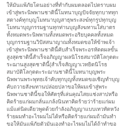
ให้มันแพ้ภัยโดนอย่างที่ทำกับผมตลอดไปตราบผม
เข้าสู่พระนิพพานชาตินี้โมทนาบุญปัจจัยทุกบาททุก
สตางค์ทุกบุญโมทนาบุญสาธุพระสงฆ์ทุกรูปทุกบุญ
โมทนาบุญกรรมฐานทุกท่านบุญสังฆทานใส่บาตร
ทั้งหมดพระนิพพานทั้งหมดพระอริยบุคคลทั้งหมด
บุญกรรมฐานวิปัสสนาญาณทั้งหมดขอให้ข้าพเจ้า
เข้าสู่พระนิพพานชาตินี้คับสำเร็จพระอรหัตตผลขั้น
สูงสุดชาตินี้สำเร็จอภิญญาผลนิโรธสมาบัติโลกุตตะ
ระฌานสูงสุดชาตินี้(สำเร็จสัญญาเวทยิตนิโรธ
สมาบัติโลกุตตะระฌานชาตินี้โมทนาบุญพระ
นิพพานพระพุทธเจ้าคับทุกบุญทั้งหมดขอเชิญทำบุญ
คับถวายสังฆทานปล่อยปลาขอให้ผมเข้าสู่พระ
นิพพานชาตินี้ขอให้ศัตรุที่เล่นคุณไสยแช่งสาปหรือ
คิดร้ายแก่ผมกลั่นแกล้งนินทาคิดร้ายว่าร้ายแก่ผม
แม้แต่นิดเดียวพูดด้วยกำลังอภิญญาแบบเทวทัตหวัง
ร้ายผมทำอะไรผมไม่ได้หรือคิดร้ายแก่ผมถ้ามันทำ
ขอให้มันแพ้ภัยตัวมันเองทำอะไรผมไม่ได้ถ้าทำขอ