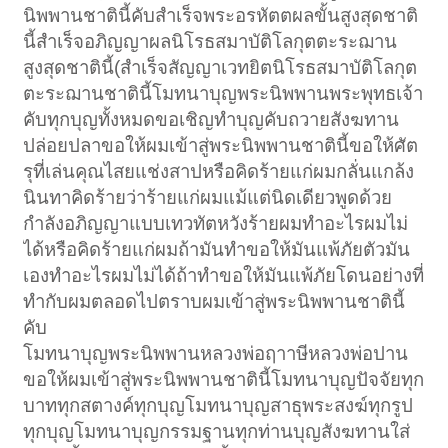
นิพพานชาตินี้คับสำเร็จพระอรหัตตผลขั้นสูงสุดชาติ
นี้สำเร็จอภิญญาผลนิโรธสมาบัติโลกุตตะระฌาน
สูงสุดชาตินี้(สำเร็จสัญญาเวทยิตนิโรธสมาบัติโลกุต
ตะระฌานชาตินี้โมทนาบุญพระนิพพานพระพุทธเจ้า
คับทุกบุญทั้งหมดขอเชิญทำบุญคับถวายสังฆทาน
ปล่อยปลาขอให้ผมเข้าสู่พระนิพพานชาตินี้ขอให้ศัต
รุที่เล่นคุณไสยแช่งสาปหรือคิดร้ายแก่ผมกลั่นแกล้ง
นินทาคิดร้ายว่าร้ายแก่ผมแม้แต่นิดเดียวพูดด้วย
กำลังอภิญญาแบบเทวทัตหวังร้ายผมทำอะไรผมไม่
ได้หรือคิดร้ายแก่ผมถ้ามันทำขอให้มันแพ้ภัยตัวมัน
เองทำอะไรผมไม่ได้ถ้าทำขอให้มันแพ้ภัยโดนอย่างที่
ทำกับผมตลอดไปตราบผมเข้าสู่พระนิพพานชาตินี้
คับ
โมทนาบุญพระนิพพานหลวงพ่อฤาาษีหลวงพ่อปาน
ขอให้ผมเข้าสู่พระนิพพานชาตินี้โมทนาบุญปัจจัยทุก
บาททุกสตางค์ทุกบุญโมทนาบุญสาธุพระสงฆ์ทุกรูป
ทุกบุญโมทนาบุญกรรมฐานทุกท่านบุญสังฆทานใส่