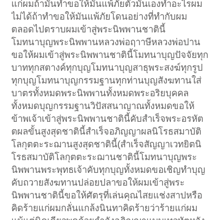
แก่ผมถ้ามันทำขอให้มันแพ้ภัยตัวมันเองทำอะไรผม
ไม่ได้ถ้าทำขอให้มันแพ้ภัยโดนอย่างที่ทำกับผม
ตลอดไปตราบผมเข้าสู่พระนิพพานชาตินี้
โมทนาบุญพระนิพพานหลวงพ่อฤาาษีหลวงพ่อปาน
ขอให้ผมเข้าสู่พระนิพพานชาตินี้โมทนาบุญปัจจัยทุก
บาททุกสตางค์ทุกบุญโมทนาบุญสาธุพระสงฆ์ทุกรูป
ทุกบุญโมทนาบุญกรรมฐานทุกท่านบุญสังฆทานใส่
บาตรทั้งหมดพระนิพพานทั้งหมดพระอริยบุคคล
ทั้งหมดบุญกรรมฐานวิปัสสนาญาณทั้งหมดขอให้
ข้าพเจ้าเข้าสู่พระนิพพานชาตินี้คับสำเร็จพระอรหัต
ตผลขั้นสูงสุดชาตินี้สำเร็จอภิญญาผลนิโรธสมาบัติ
โลกุตตะระฌานสูงสุดชาตินี้(สำเร็จสัญญาเวทยิตนิ
โรธสมาบัติโลกุตตะระฌานชาตินี้โมทนาบุญพระ
นิพพานพระพุทธเจ้าคับทุกบุญทั้งหมดขอเชิญทำบุญ
คับถวายสังฆทานปล่อยปลาขอให้ผมเข้าสู่พระ
นิพพานชาตินี้ขอให้ศัตรุที่เล่นคุณไสยแช่งสาปหรือ
คิดร้ายแก่ผมกลั่นแกล้งนินทาคิดร้ายว่าร้ายแก่ผม