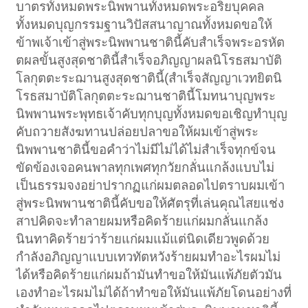
บาตรทั้งหมดพระนิพพานทั้งหมดพระอริยบุคคล
ทั้งหมดบุญกรรมฐานวิปัสสนาญาณทั้งหมดขอให้
ข้าพเจ้าเข้าสู่พระนิพพานชาตินี้คับสำเร็จพระอรหัต
ตผลขั้นสูงสุดชาตินี้สำเร็จอภิญญาผลนิโรธสมาบัติ
โลกุตตะระฌานสูงสุดชาตินี้(สำเร็จสัญญาเวทยิตนิ
โรธสมาบัติโลกุตตะระฌานชาตินี้โมทนาบุญพระ
นิพพานพระพุทธเจ้าคับทุกบุญทั้งหมดขอเชิญทำบุญ
คับถวายสังฆทานปล่อยปลาขอให้ผมเข้าสู่พระ
นิพพานชาตินี้ขอคำว่าไม่มีไม่ได้ไม่สำเร็จทุกข์จน
ขัดข้องเจอคนพาลทุกเพศทุกวัยกลั่นแกล้งแบบไม่
เป็นธรรมจงอย่าปรากฏแก่ผมตลอดไปตราบผมเข้า
สู่พระนิพพานชาตินี้คับขอให้ศัตรุที่เล่นคุณไสยแช่ง
สาปคิดจะทำลายผมหรือคิดร้ายแก่ผมกลั่นแกล้ง
นินทาคิดร้ายว่าร้ายแก่ผมแม้แต่นิดเดียวพูดด้วย
กำลังอภิญญาแบบเทวทัตหวังร้ายผมทำอะไรผมไม่
ได้หรือคิดร้ายแก่ผมถ้ามันทำขอให้มันแพ้ภัยตัวมัน
เองทำอะไรผมไม่ได้ถ้าทำขอให้มันแพ้ภัยโดนอย่างที่