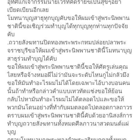
อุทิศแก่เจ้ากรรมนายเวรที่คิดร้าย้ฃเป็นสุขๆอย่า
เบียดเบียนอีกเลย
โมทนาบุญสาธุทุกบุญคับขอให้ผมเข้าสู่พระนิพพาน
ชาตินี้ขอเชิญร่วมทำบุญได้ทุกบุญทุกท่านทุกปัจจัย
คับ
.ถวายสังฆทานปิดทองพระพระกทมปล่อยปลาพระ
จราชบุรีขอให้ผมเข้าสู่พระนิพพานชาตินี้โมทนาบุญ
สาธุร่วมทำบุญได้คับ
ขอให้ผมเข้าสู่พระนิพพานชาตินี้ขอให้ศัตรูเล่นคุณ
ไสยหรือจ้างหมอผีไม่ว่ามันจะระดับไหนกูไม่กลัวมึง
ขอให้มันทำอะไรผมไม่ได้โดยเฉพาะไอ้บางบอนคน
นั้นถ้าทำหรือกล่าวคำแบบเทวทัตแช่งขอให้ย้อน
กลับไปหามันทำอะไรผมไม่ได้ตลอดไปและขอให้
พวกมันโดนอย่างที่ทำกับผมตลอดไปตลอดกาลถาวร
ตราบผมเข้าสู่พระนิพพานชาตินี้คับด้วยอานิสงส์การ
ทำบุญถวายสังฆทานทั้งหมดศีลภาวนาสวดมนต์แผ่
บุญ
กราบโมทนาบุญพระทองคำพระอริยบุคคลทั้งหมด