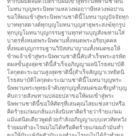
ทำกับผมตลอดไปตราบผมเข้าสู่พระนิพพานชาตินี้
โมทนาบุญพระนิพพานหลวงพ่อฤาาษีหลวงพ่อปาน
ขอให้ผมเข้าสู่พระนิพพานชาตินี้โมทนาบุญปัจจัยทุก
บาททุกสตางค์ทุกบุญโมทนาบุญสาธุพระสงฆ์ทุกรูป
ทุกบุญโมทนาบุญกรรมฐานทุกท่านบุญสังฆทานใส่
บาตรทั้งหมดพระนิพพานทั้งหมดพระอริยบุคคล
ทั้งหมดบุญกรรมฐานวิปัสสนาญาณทั้งหมดขอให้
ข้าพเจ้าเข้าสู่พระนิพพานชาตินี้คับสำเร็จพระอรหัต
ตผลขั้นสูงสุดชาตินี้สำเร็จอภิญญาผลนิโรธสมาบัติ
โลกุตตะระฌานสูงสุดชาตินี้(สำเร็จสัญญาเวทยิตนิ
โรธสมาบัติโลกุตตะระฌานชาตินี้โมทนาบุญพระ
นิพพานพระพุทธเจ้าคับทุกบุญทั้งหมดขอเชิญทำบุญ
คับถวายสังฆทานปล่อยปลาขอให้ผมเข้าสู่พระ
นิพพานชาตินี้ขอให้ศัตรุที่เล่นคุณไสยแช่งสาปหรือ
คิดร้ายแก่ผมกลั่นแกล้งนินทาคิดร้ายว่าร้ายแก่ผม
แม้แต่นิดเดียวพูดด้วยกำลังอภิญญาแบบเทวทัตหวัง
ร้ายผมทำอะไรผมไม่ได้หรือคิดร้ายแก่ผมถ้ามันทำ
ขอให้มันแพ้ภัยตัวมันเองทำอะไรผมไม่ได้ถ้าทำขอ