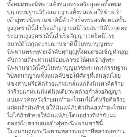
ทั้งหมดพระนิพพานทั้งหมดพระอริยบุคคลทั้งหมด
บุญกรรมฐานวิปัสสนาญาณทั้งหมดขอให้ข้าพเจ้า
เข้าสู่พระนิพพานชาตินี้คับสำเร็จพระอรหัตตผลขั้น
สูงสุดชาตินี้สำเร็จอภิญญาผลนิโรธสมาบัติโลกุตตะ
ระฌานสูงสุดชาตินี้(สำเร็จสัญญาเวทยิตนิโรธ
สมาบัติโลกุตตะระฌานชาตินี้โมทนาบุญพระ
นิพพานพระพุทธเจ้าคับทุกบุญทั้งหมดขอเชิญทำบุญ
คับถวายสังฆทานปล่อยปลาขอให้ผมเข้าสู่พระ
นิพพานชาตินี้คับโมทนาบุญบวชพระเณรกรรมฐาน
วิปัสสนาญาณทั้งหมดคับขอให้ศัตรุที่เล่นคุณไสย
แช่งสาปหรือคิดร้ายแก่ผมกลั่นแกล้งนินทาคิดร้าย
ว่าร้ายแก่ผมแม้แต่นิดเดียวพูดด้วยกำลังอภิญญา
แบบเทวทัตหวังร้ายผมทำอะไรผมไม่ได้หรือคิดร้าย
แก่ผมถ้ามันทำขอให้มันแพ้ภัยตัวมันเองทำอะไรผม
ไม่ได้ถ้าทำขอให้มันแพ้ภัยโดนอย่างที่ทำกับผม
ตลอดไปตราบผมเข้าสู่พระนิพพานชาตินี้
โมทนาบุญพระนิพพานหลวงพ่อฤาาษีหลวงพ่อปาน