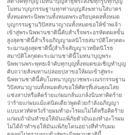
สตางค์ทุกบุญโมทนาบุญสาธุพระสงฆ์ทุกรูปทุกบุญ
โมทนาบุญกรรมฐานทุกท่านบุญสังฆทานใส่บาตร
ทั้งหมดพระนิพพานทั้งหมดพระอริยบุคคลทั้งหมด
บุญกรรมฐานวิปัสสนาญาณทั้งหมดขอให้ข้าพเจ้า
เข้าสู่พระนิพพานชาตินี้คับสำเร็จพระอรหัตตผลขั้น
สูงสุดชาตินี้สำเร็จอภิญญาผลนิโรธสมาบัติโลกุตตะ
ระฌานสูงสุดชาตินี้(สำเร็จสัญญาเวทยิตนิโรธ
สมาบัติโลกุตตะระฌานชาตินี้โมทนาบุญพระ
นิพพานพระพุทธเจ้าคับทุกบุญทั้งหมดขอเชิญทำบุญ
คับถวายสังฆทานปล่อยปลาขอให้ผมเข้าสู่พระ
นิพพานชาตินี้คับโมทนาบุญบวชพระเณรกรรมฐาน
วิปัสสนาญาณทั้งหมดคับขอให้ศัตรุที่เล่นคุณไสย
แช่งสาปหรือคิดร้ายแก่ผมกลั่นแกล้งนินทาคิดร้าย
ว่าร้ายแก่ผมแม้แต่นิดเดียวพูดด้วยกำลังอภิญญา
แบบเทวทัตหวังร้ายผมทำอะไรผมไม่ได้หรือคิดร้าย
แก่ผมถ้ามันทำขอให้มันแพ้ภัยตัวมันเองทำอะไรผม
ไม่ได้ถ้าทำขอให้มันแพ้ภัยโดนอย่างที่ทำกับผม
ตลอดไปตราบผมเข้าสู่พระนิพพานชาตินี้