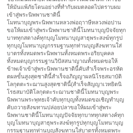
ให้มันแพ้ภัยโดนอย่างที่ทำกับผมตลอดไปตราบผม
เข้าสู่พระนิพพานชาตินี้
โมทนาบุญพระนิพพานหลวงพ่อฤาาษีหลวงพ่อปาน
ขอให้ผมเข้าสู่พระนิพพานชาตินี้โมทนาบุญปัจจัยทุก
บาททุกสตางค์ทุกบุญโมทนาบุญสาธุพระสงฆ์ทุกรูป
ทุกบุญโมทนาบุญกรรมฐานทุกท่านบุญสังฆทานใส่
บาตรทั้งหมดพระนิพพานทั้งหมดพระอริยบุคคล
ทั้งหมดบุญกรรมฐานวิปัสสนาญาณทั้งหมดขอให้
ข้าพเจ้าเข้าสู่พระนิพพานชาตินี้คับสำเร็จพระอรหัต
ตผลขั้นสูงสุดชาตินี้สำเร็จอภิญญาผลนิโรธสมาบัติ
โลกุตตะระฌานสูงสุดชาตินี้(สำเร็จสัญญาเวทยิตนิ
โรธสมาบัติโลกุตตะระฌานชาตินี้โมทนาบุญพระ
นิพพานพระพุทธเจ้าคับทุกบุญทั้งหมดขอเชิญทำบุญ
คับถวายสังฆทานปล่อยปลาขอให้ผมเข้าสู่พระ
นิพพานชาตินี้โมทนาบุญปัจจัยทุกบาททุกสตางค์ทุก
บุญโมทนาบุญสาธุพระสงฆ์ทุกรูปทุกบุญโมทนาบุญ
กรรมฐานทุกท่านบุญสังฆทานใส่บาตรทั้งหมดพระ