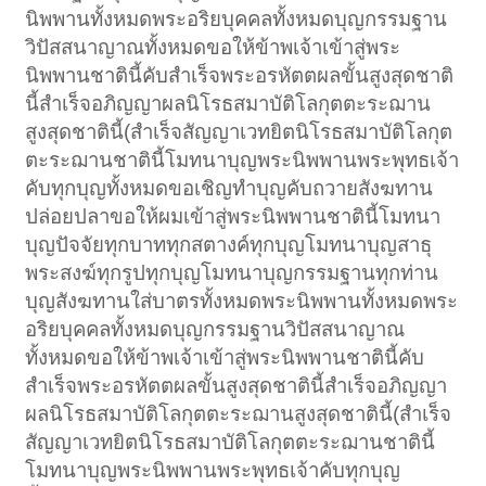
นิพพานทั้งหมดพระอริยบุคคลทั้งหมดบุญกรรมฐาน
วิปัสสนาญาณทั้งหมดขอให้ข้าพเจ้าเข้าสู่พระ
นิพพานชาตินี้คับสำเร็จพระอรหัตตผลขั้นสูงสุดชาติ
นี้สำเร็จอภิญญาผลนิโรธสมาบัติโลกุตตะระฌาน
สูงสุดชาตินี้(สำเร็จสัญญาเวทยิตนิโรธสมาบัติโลกุต
ตะระฌานชาตินี้โมทนาบุญพระนิพพานพระพุทธเจ้า
คับทุกบุญทั้งหมดขอเชิญทำบุญคับถวายสังฆทาน
ปล่อยปลาขอให้ผมเข้าสู่พระนิพพานชาตินี้โมทนา
บุญปัจจัยทุกบาททุกสตางค์ทุกบุญโมทนาบุญสาธุ
พระสงฆ์ทุกรูปทุกบุญโมทนาบุญกรรมฐานทุกท่าน
บุญสังฆทานใส่บาตรทั้งหมดพระนิพพานทั้งหมดพระ
อริยบุคคลทั้งหมดบุญกรรมฐานวิปัสสนาญาณ
ทั้งหมดขอให้ข้าพเจ้าเข้าสู่พระนิพพานชาตินี้คับ
สำเร็จพระอรหัตตผลขั้นสูงสุดชาตินี้สำเร็จอภิญญา
ผลนิโรธสมาบัติโลกุตตะระฌานสูงสุดชาตินี้(สำเร็จ
สัญญาเวทยิตนิโรธสมาบัติโลกุตตะระฌานชาตินี้
โมทนาบุญพระนิพพานพระพุทธเจ้าคับทุกบุญ