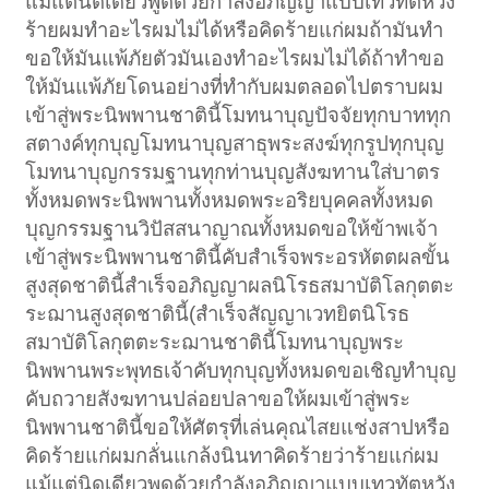
แม้แต่นิดเดียวพูดด้วยกำลังอภิญญาแบบเทวทัตหวัง
ร้ายผมทำอะไรผมไม่ได้หรือคิดร้ายแก่ผมถ้ามันทำ
ขอให้มันแพ้ภัยตัวมันเองทำอะไรผมไม่ได้ถ้าทำขอ
ให้มันแพ้ภัยโดนอย่างที่ทำกับผมตลอดไปตราบผม
เข้าสู่พระนิพพานชาตินี้โมทนาบุญปัจจัยทุกบาททุก
สตางค์ทุกบุญโมทนาบุญสาธุพระสงฆ์ทุกรูปทุกบุญ
โมทนาบุญกรรมฐานทุกท่านบุญสังฆทานใส่บาตร
ทั้งหมดพระนิพพานทั้งหมดพระอริยบุคคลทั้งหมด
บุญกรรมฐานวิปัสสนาญาณทั้งหมดขอให้ข้าพเจ้า
เข้าสู่พระนิพพานชาตินี้คับสำเร็จพระอรหัตตผลขั้น
สูงสุดชาตินี้สำเร็จอภิญญาผลนิโรธสมาบัติโลกุตตะ
ระฌานสูงสุดชาตินี้(สำเร็จสัญญาเวทยิตนิโรธ
สมาบัติโลกุตตะระฌานชาตินี้โมทนาบุญพระ
นิพพานพระพุทธเจ้าคับทุกบุญทั้งหมดขอเชิญทำบุญ
คับถวายสังฆทานปล่อยปลาขอให้ผมเข้าสู่พระ
นิพพานชาตินี้ขอให้ศัตรุที่เล่นคุณไสยแช่งสาปหรือ
คิดร้ายแก่ผมกลั่นแกล้งนินทาคิดร้ายว่าร้ายแก่ผม
แม้แต่นิดเดียวพูดด้วยกำลังอภิญญาแบบเทวทัตหวัง