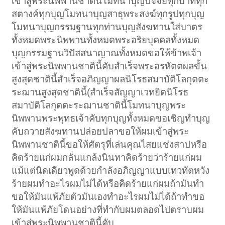
เข้าสู่พระนิพพานชาตินี้โมทนาบุญปัจจัยทุกบาททุก
สตางค์ทุกบุญโมทนาบุญสาธุพระสงฆ์ทุกรูปทุกบุญ
โมทนาบุญกรรมฐานทุกท่านบุญสังฆทานใส่บาตร
ทั้งหมดพระนิพพานทั้งหมดพระอริยบุคคลทั้งหมด
บุญกรรมฐานวิปัสสนาญาณทั้งหมดขอให้ข้าพเจ้า
เข้าสู่พระนิพพานชาตินี้คับสำเร็จพระอรหัตตผลขั้น
สูงสุดชาตินี้สำเร็จอภิญญาผลนิโรธสมาบัติโลกุตตะ
ระฌานสูงสุดชาตินี้(สำเร็จสัญญาเวทยิตนิโรธ
สมาบัติโลกุตตะระฌานชาตินี้โมทนาบุญพระ
นิพพานพระพุทธเจ้าคับทุกบุญทั้งหมดขอเชิญทำบุญ
คับถวายสังฆทานปล่อยปลาขอให้ผมเข้าสู่พระ
นิพพานชาตินี้ขอให้ศัตรุที่เล่นคุณไสยแช่งสาปหรือ
คิดร้ายแก่ผมกลั่นแกล้งนินทาคิดร้ายว่าร้ายแก่ผม
แม้แต่นิดเดียวพูดด้วยกำลังอภิญญาแบบเทวทัตหวัง
ร้ายผมทำอะไรผมไม่ได้หรือคิดร้ายแก่ผมถ้ามันทำ
ขอให้มันแพ้ภัยตัวมันเองทำอะไรผมไม่ได้ถ้าทำขอ
ให้มันแพ้ภัยโดนอย่างที่ทำกับผมตลอดไปตราบผม
เข้าสู่พระนิพพานชาตินี้คับ