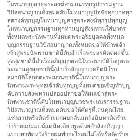
โมทนาบุญสาธุพระสงฆ์สามเณรทุกรูปกรรมฐาน
วิปัสสนาญาณทั้งหมดคับโมทนาบุญปัจจัยทุกบาททุก
สตางค์ทุกบุญโมทนาบุญสาธุพระสงฆ์ทุกรูปทุกบุญ
โมทนาบุญกรรมฐานทุกท่านบุญสังฆทานใส่บาตร
ทั้งหมดพระนิพพานทั้งหมดพระอริยบุคคลทั้งหมด
บุญกรรมฐานวิปัสสนาญาณทั้งหมดขอให้ข้าพเจ้า
เข้าสู่พระนิพพานชาตินี้คับสำเร็จพระอรหัตตผลขั้น
สูงสุดชาตินี้สำเร็จอภิญญาผลนิโรธสมาบัติโลกุตตะ
ระฌานสูงสุดชาตินี้(สำเร็จสัญญาเวทยิตนิโรธ
สมาบัติโลกุตตะระฌานชาตินี้โมทนาบุญพระ
นิพพานพระพุทธเจ้าคับทุกบุญทั้งหมดขอเชิญทำบุญ
คับถวายสังฆทานปล่อยปลาขอให้ผมเข้าสู่พระ
นิพพานชาตินี้คับโมทนาบุญบวชพระเณรกรรมฐาน
วิปัสสนาญาณทั้งหมดคับขอให้ศัตรุที่เล่นคุณไสย
แช่งสาปหรือคิดร้ายแก่ผมกลั่นแกล้งนินทาคิดร้าย
ว่าร้ายแก่ผมแม้แต่นิดเดียวพูดด้วยกำลังอภิญญา
แบบเทวทัตหวังร้ายผมทำอะไรผมไม่ได้หรือคิดร้าย