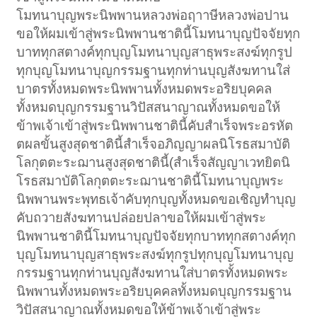
โมทนาบุญพระนิพพานหลวงพ่อฤาาษีหลวงพ่อปาน
ขอให้ผมเข้าสู่พระนิพพานชาตินี้โมทนาบุญปัจจัยทุก
บาททุกสตางค์ทุกบุญโมทนาบุญสาธุพระสงฆ์ทุกรูป
ทุกบุญโมทนาบุญกรรมฐานทุกท่านบุญสังฆทานใส่
บาตรทั้งหมดพระนิพพานทั้งหมดพระอริยบุคคล
ทั้งหมดบุญกรรมฐานวิปัสสนาญาณทั้งหมดขอให้
ข้าพเจ้าเข้าสู่พระนิพพานชาตินี้คับสำเร็จพระอรหัต
ตผลขั้นสูงสุดชาตินี้สำเร็จอภิญญาผลนิโรธสมาบัติ
โลกุตตะระฌานสูงสุดชาตินี้(สำเร็จสัญญาเวทยิตนิ
โรธสมาบัติโลกุตตะระฌานชาตินี้โมทนาบุญพระ
นิพพานพระพุทธเจ้าคับทุกบุญทั้งหมดขอเชิญทำบุญ
คับถวายสังฆทานปล่อยปลาขอให้ผมเข้าสู่พระ
นิพพานชาตินี้โมทนาบุญปัจจัยทุกบาททุกสตางค์ทุก
บุญโมทนาบุญสาธุพระสงฆ์ทุกรูปทุกบุญโมทนาบุญ
กรรมฐานทุกท่านบุญสังฆทานใส่บาตรทั้งหมดพระ
นิพพานทั้งหมดพระอริยบุคคลทั้งหมดบุญกรรมฐาน
วิปัสสนาญาณทั้งหมดขอให้ข้าพเจ้าเข้าสู่พระ