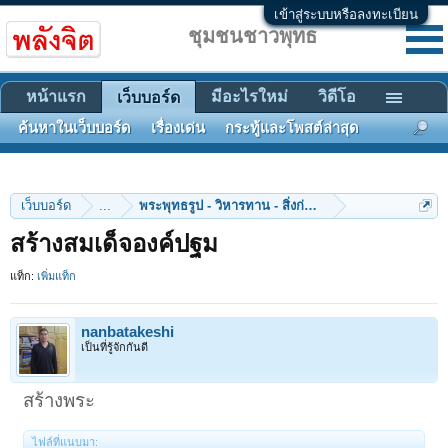
เข้าสู่ระบบหรือลงทะเบียน
ชุมชนชาวพุทธ
หน้าแรก
มีอะไรใหม่
วิดีโอ
เว็บบอร์ด
ค้นหาในเว็บบอร์ด
เรื่องเด่น
กระทู้และโพสต์ล่าสุด
เว็บบอร์ด
...
พระพุทธรูป - วิหารทาน - สิ่งก่อสร้าง
สร้างสมเด็จองค์ปฐม
แท็ก:
เพิ่มแท็ก
nanbatakeshi
เป็นที่รู้จักกันดี
สร้างพระ
ไฟล์ที่แนบมา: