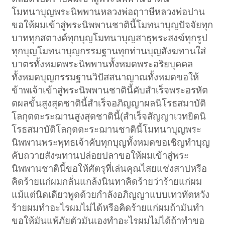
โมทนาบุญพระนิพพานหลวงพ่อฤาาษีหลวงพ่อปาน
ขอให้ผมเข้าสู่พระนิพพานชาตินี้โมทนาบุญปัจจัยทุก
บาททุกสตางค์ทุกบุญโมทนาบุญสาธุพระสงฆ์ทุกรูป
ทุกบุญโมทนาบุญกรรมฐานทุกท่านบุญสังฆทานใส่
บาตรทั้งหมดพระนิพพานทั้งหมดพระอริยบุคคล
ทั้งหมดบุญกรรมฐานวิปัสสนาญาณทั้งหมดขอให้
ข้าพเจ้าเข้าสู่พระนิพพานชาตินี้คับสำเร็จพระอรหัต
ตผลขั้นสูงสุดชาตินี้สำเร็จอภิญญาผลนิโรธสมาบัติ
โลกุตตะระฌานสูงสุดชาตินี้(สำเร็จสัญญาเวทยิตนิ
โรธสมาบัติโลกุตตะระฌานชาตินี้โมทนาบุญพระ
นิพพานพระพุทธเจ้าคับทุกบุญทั้งหมดขอเชิญทำบุญ
คับถวายสังฆทานปล่อยปลาขอให้ผมเข้าสู่พระ
นิพพานชาตินี้ขอให้ศัตรุที่เล่นคุณไสยแช่งสาปหรือ
คิดร้ายแก่ผมกลั่นแกล้งนินทาคิดร้ายว่าร้ายแก่ผม
แม้แต่นิดเดียวพูดด้วยกำลังอภิญญาแบบเทวทัตหวัง
ร้ายผมทำอะไรผมไม่ได้หรือคิดร้ายแก่ผมถ้ามันทำ
ขอให้มันแพ้ภัยตัวมันเองทำอะไรผมไม่ได้ถ้าทำขอ