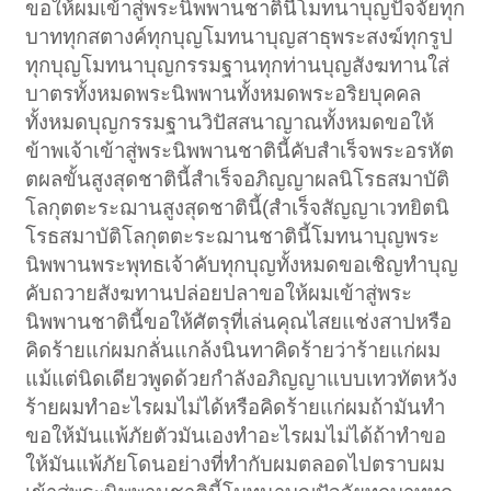
ขอให้ผมเข้าสู่พระนิพพานชาตินี้โมทนาบุญปัจจัยทุก
บาททุกสตางค์ทุกบุญโมทนาบุญสาธุพระสงฆ์ทุกรูป
ทุกบุญโมทนาบุญกรรมฐานทุกท่านบุญสังฆทานใส่
บาตรทั้งหมดพระนิพพานทั้งหมดพระอริยบุคคล
ทั้งหมดบุญกรรมฐานวิปัสสนาญาณทั้งหมดขอให้
ข้าพเจ้าเข้าสู่พระนิพพานชาตินี้คับสำเร็จพระอรหัต
ตผลขั้นสูงสุดชาตินี้สำเร็จอภิญญาผลนิโรธสมาบัติ
โลกุตตะระฌานสูงสุดชาตินี้(สำเร็จสัญญาเวทยิตนิ
โรธสมาบัติโลกุตตะระฌานชาตินี้โมทนาบุญพระ
นิพพานพระพุทธเจ้าคับทุกบุญทั้งหมดขอเชิญทำบุญ
คับถวายสังฆทานปล่อยปลาขอให้ผมเข้าสู่พระ
นิพพานชาตินี้ขอให้ศัตรุที่เล่นคุณไสยแช่งสาปหรือ
คิดร้ายแก่ผมกลั่นแกล้งนินทาคิดร้ายว่าร้ายแก่ผม
แม้แต่นิดเดียวพูดด้วยกำลังอภิญญาแบบเทวทัตหวัง
ร้ายผมทำอะไรผมไม่ได้หรือคิดร้ายแก่ผมถ้ามันทำ
ขอให้มันแพ้ภัยตัวมันเองทำอะไรผมไม่ได้ถ้าทำขอ
ให้มันแพ้ภัยโดนอย่างที่ทำกับผมตลอดไปตราบผม