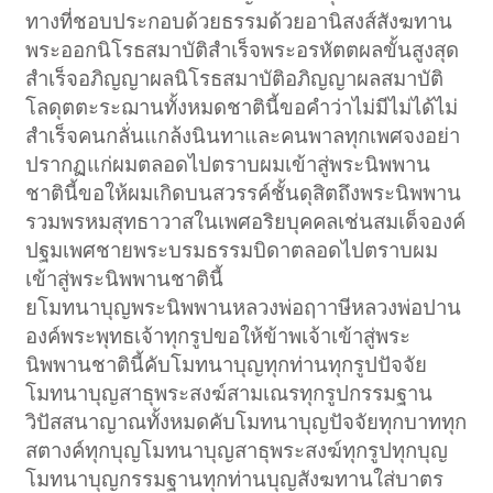
ทางที่ชอบประกอบด้วยธรรมด้วยอานิสงส์สังฆทาน
พระออกนิโรธสมาบัติสำเร็จพระอรหัตตผลขั้นสูงสุด
สำเร็จอภิญญาผลนิโรธสมาบัติอภิญญาผลสมาบัติ
โลดุตตะระฌานทั้งหมดชาตินี้ขอคำว่าไม่มีไม่ได้ไม่
สำเร็จคนกลั่นแกล้งนินทาและคนพาลทุกเพศจงอย่า
ปรากฏแก่ผมตลอดไปตราบผมเข้าสู่พระนิพพาน
ชาตินี้ขอให้ผมเกิดบนสวรรค์ชั้นดุสิตถึงพระนิพพาน
รวมพรหมสุทธาวาสในเพศอริยบุคคลเช่นสมเด็จองค์
ปฐมเพศชายพระบรมธรรมบิดาตลอดไปตราบผม
เข้าสู่พระนิพพานชาตินี้
ยโมทนาบุญพระนิพพานหลวงพ่อฤาาษีหลวงพ่อปาน
องค์พระพุทธเจ้าทุกรูปขอให้ข้าพเจ้าเข้าสู่พระ
นิพพานชาตินี้คับโมทนาบุญทุกท่านทุกรูปปัจจัย
โมทนาบุญสาธุพระสงฆ์สามเณรทุกรูปกรรมฐาน
วิปัสสนาญาณทั้งหมดคับโมทนาบุญปัจจัยทุกบาททุก
สตางค์ทุกบุญโมทนาบุญสาธุพระสงฆ์ทุกรูปทุกบุญ
โมทนาบุญกรรมฐานทุกท่านบุญสังฆทานใส่บาตร