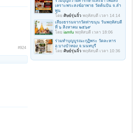
ร่วมบุญถวายค่ารักษาและยา เพื่อสง
เคราะพระสงฆ์อาพาธ วัดต้นปัน จ.ลํา
พูน
โดย
ศิษย์รุ่นจิ๋ว
พฤหัสบดี เวลา 14:14
เสียงธรรมจากวัดท่าขนุน วันพฤหัสบดี
ที่ ๖ สิงหาคม ๒๕๖๙
โดย
iamfu
พฤหัสบดี เวลา 18:06
ร่วมทําบุญบูรณะกุฏิพระ วัดละหาร
อ.บางบัวทอง จ.นนทบุรี
#924
โดย
ศิษย์รุ่นจิ๋ว
พฤหัสบดี เวลา 10:36