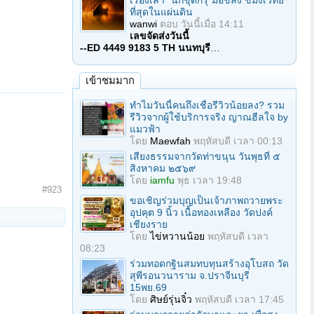
เรื่องเล่า "นักขุดกรุ"มือขลัง ขมังเวทย์
ที่สุดในแผ่นดิน
wanwi
ตอบ
วันนี้เมื่อ 14:11
เลขจัดส่งวันนี้
--ED 4449 9183 5 TH นนทบุรี
…
เข้าชมมาก
ทำไมวันนี้คนถึงเชื่อรีวิวน้อยลง? รวม
รีวิวจากผู้ใช้บริการจริง ญาณฮีลใจ by
แมวฟ้า
โดย
Maewfah
พฤหัสบดี เวลา 00:13
เสียงธรรมจากวัดท่าขนุน วันพุธที่ ๕
สิงหาคม ๒๕๖๙
โดย
iamfu
พุธ เวลา 19:48
#923
ขอเชิญร่วมบุญเป็นเจ้าภาพถวายพระ
อุปคุต 9 นิ้ว เนื้อทองเหลือง วัดปงค์
เชียงราย
โดย
ไข่หวานน้อย
พฤหัสบดี เวลา
08:23
ร่วมทอดกฐินสมทบทุนสร้างอุโบสถ วัด
สุพีรอนวนาราม จ.ปราจีนบุรี
15พย.69
โดย
ศิษย์รุ่นจิ๋ว
พฤหัสบดี เวลา 17:45