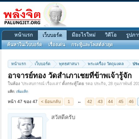
หน้าแรก
มีอะไรใหม่
วิดีโอ
รูปภา
เว็บบอร์ด
ค้นหาในเว็บบอร์ด
เรื่องเด่น
กระทู้และโพสต์ล่าสุด
หน้าแรก
เว็บบอร์ด
พุทธศาสนา
พระเครื่อง วัตถุมงคล
ประ
หน้า 47 ของ 47
< ย้อนกลับ
1
←
42
43
44
45
46
47
อาจารย์ทอง วัดสำเภาเชยที่ข้าพเจ้ารู้จัก
ในห้อง '
ประสบการณ์ เรื่องเล่า
' ตั้งกระทู้โดย
รตอ ประกิจ
,
28 กุมภาพันธ์ 20
แท็ก:
เพิ่มแท็ก
สวัสดีครับ