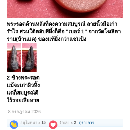
พระรอดด้านหลังที่คงความสมบูรณ์ ลายนิ้วมือเก่า
รำไร ส่วนใต้ตลับสีผึ้งก็คือ "เบอร์ 1" จากวัดโฆสิตา
ราม(บ้านแค) ของแท้ยิ่งกว่าแช่แป้ง
2 ข้างพระรอด
แม้จะเก่าผิวหิ้ง
แต่ก็สมบูรณ์ดี
ไร้รอยเสียหาย
8 กรกฎาคม 2026
อนุโมทนา x
15
รักเลย x
2
ดูรายการ