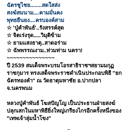
ฉัตรชูไชย........สดใสส่ง
สงฆ์สมนาม....คามมั่นคง
พุทธยืนยง....ครบองค์สาม
☆ 'ปู่คำพันธ์'..รังสรรค์สุด
☆ จิตเร่งรุด.....วิมุติข้าม
☆ ยามแสงธาตุ..สาดอร่าม
☆ ฉัพพรรณงาม..ท่วมท่าม นครา!
~~~~~~~~~~~~~~~
ปี 2539 สมเด็จพระบรมโอรสาธิราชฯสยามมกุฏ
ราชกุมาร ทรงเสด็จพระราชดำเนินประกอบพิธี "ยก
ฉัตรทองคำ" ณ วัดธาตุมหาชัย อ.ปากปลา
จ.นครพนม
หลวงปู่คำพันธ์ โฆสปัญโญ เป็นประธานฝ่ายสงฆ์
ปลุกเสกในมหาพิธียิ่งใหญ่เกรียงไกรอีกครั้งหนึ่งของ
"เทพเจ้าลุ่มน้ำโขง"