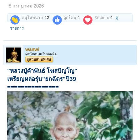
8 กรกฎาคม 2026
อนุโมทนา x
12
ถูกใจ x
4
รักเลย x
4
ดู
รายการ
wanwi
ผู้สนับสนุนเว็บพลังจิต
ผู้สนับสนุนพิเศษ
"หลวงปู่คำพันธ์ โฆสปัญโญ"
เหรียญหล่อรุ่น"ยกฉัตร"ปี39
===============