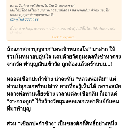
หลายวันก่อน ผมได้ผ่านไปจังหวัดนครสวรรค์
เลยได้มีโอกาสไปทำบุญและกราบนมัสการ หลวงพ่อเดิม ที่วัดหนองโพ
เลยเอาบุญมาฝากทุกๆท่านครับ
เปิดดูไฟล์ 6684499
ที่จำหน่ายวัตถุมงคลของทางวัด ถามลุงหน้าตู้ว่ามีชิ้นไหนที่ยังทันหลวงพ่อ
เดิมบ้าง
Click to expand...
ลุงแนะนำว่า มีเชือกปะกำปิดทอง ใส่หลอดตะกรุด ทันหลวงพ่อเดิมแน่นอน
ทำบุญหลอดละพันบาทครับ
เปิดดูไฟล์ 6684500
น้องภาสเอาบุญจาก"เทพเจ้าหนองโพ" มาฝาก ให้
ผมเลยจัดไป 1 หลอด ตามกำลังทรัพย์ที่มีตอนนั้นครับ 55
ร่วมโมทนาอบอุ่นใจ แถมด้วยวัตถุมงคลที่เช่าหาตรง
ในหลอดที่ใส่เชือกปะกำ ผมแกะออกดูเห็นเป็นเทียนหอมๆปิดหัวท้ายหลอด
ตะกรุดด้วยครับ(ไม่อ่อนนิ่มเหมือนสีผึ้ง) ส่วนเรื่องทันไม่ทันอีกเรื่องนะครับ
จากวัด ทำบุญเงินเข้าวัด ถูกต้องแล้วคร้าบบบ...!
เปิดดูไฟล์ 6684501
แต่ตอนที่ผ่านจังหวัดสิงห์บุรี นึกได้ว่าจังหวัดนี้มีพระเครื่องที่ดังๆ
หลอดเชื
อกปะกำช้าง น่าจะทัน "หลวงพ่อเดิม" แต่
ก็คงเป็นพระปิดตา หลวงพ่อเชย วัดท่าควาย
เคยถามเพื่อนคนจังหวัดนี้ว่ามีไหม ขอสักองค์
ท่านปลุกเสกหรือเปล่า? ยากที่จะรู้เห็นได้ เพราะสมัย
เพื่อนเล่าให้ฟังว่า คนแถวบ้านแขวนพระปิดตาวัดนี้
หลวงพ่อท่านเลี้ยงช้าง เวลาแต่ละเชือกล้ม ก็เอาแค่
ถูกยิvเข้าที่หน้าผาก ลูกปืนยิงไม่เข้าแต่แฉลบออก ถากผมหายไป(ไม่มีแผล)
"งา-กระดูก" ไว้สร้างวัตถุมงคลแจกเหล่าศิษย์กับคน
หลายปีผ่านไปจนบัดนี้บริเวณที่โดนถากไปเส้นผมยังไม่ขึ้นเลย
ที่มาทำบุญ
ส่วนเรื่องขอพระ ไม่ต้องพูดถึงเพื่อนว่า ปู่ตู พ่อตู ยังไม่มีเลยสักองค์
อดตามระเบียบครับ 55
ส่วน "เชือกปะกำช้าง" เป็นของศักดิ์สิทธิ์อย่างหนึ่ง