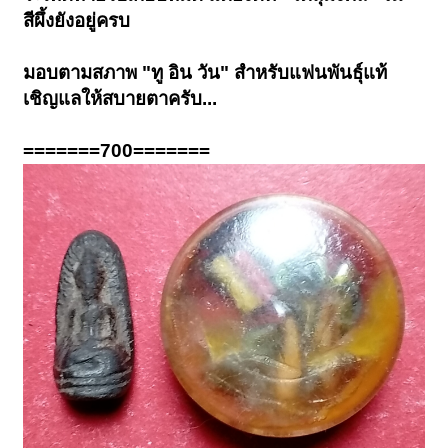
สีผึ้งยังอยู่ครบ
มอบตามสภาพ "ทู อิน วัน" สำหรับแฟนพันธุ์แท้
เชิญแลให้สบายตาครับ...
=======700=======