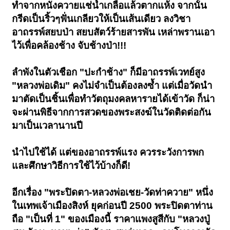
ทำจากหนังควายแช่น้ำเกลือแล้วตากแห้ง จากนั้น
กรีดเป็นริ้วๆฟั่นเกลียวให้เป็นเส้นเดียว ลงวิชา
อาถรรพ์สยบป่า สยบสัตว์ร้ายสารพัน เหล่าพรานเอา
ไว้เพื่อคล้องช้าง จับช้างป่า!!!
ลำพังในตัวเชือก "ปะกำช้าง" ก็มีอาถรรพ์เวทย์สูง
"หลวงพ่อเดิม" คงไม่จำเป็นต้องลงซ้ำ แต่เมื่อวัดนำ
มาตัดเป็นชิ้นเพื่อทำวัตถุมงคลหารายได้เข้าวัด ก็น่า
จะผ่านพิธีจากการสวดของพระสงฆ์ในวัดติดต่อกัน
มาเป็นเวลานานปี
นำไปใช้ได้ แต่ของอาถรรพ์แรง ควรระวังการพก
และศึกษาวิธีการใช้ไว้บ้างก็ดี!
อีกเรื่อง "พระปิดตา-หลวงพ่อเชย-วัดท่าควาย" หนึ่ง
ในเทพเจ้าเมืองสิงห์ ยุคก่อนปี 2500 พระปิดตาท่าน
ถือ "เป็นที่ 1" ของเมืองนี้ ราคาแพงสูสีกับ "หลวงปู่