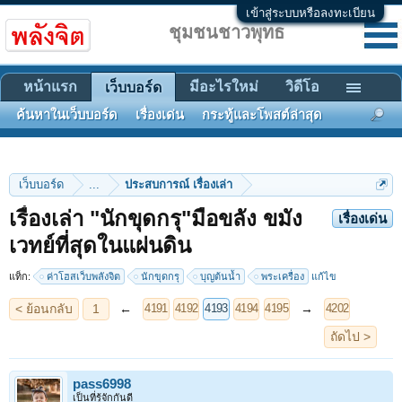
เข้าสู่ระบบหรือลงทะเบียน
ชุมชนชาวพุทธ
หน้าแรก
มีอะไรใหม่
วิดีโอ
เว็บบอร์ด
ค้นหาในเว็บบอร์ด
เรื่องเด่น
กระทู้และโพสต์ล่าสุด
เว็บบอร์ด
...
ประสบการณ์ เรื่องเล่า
เรื่องเล่า "นักขุดกรุ"มือขลัง ขมัง
เรื่องเด่น
< ย้อนกลับ
1
←
→
4191
4192
4193
4194
4195
4202
เวทย์ที่สุดในแผ่นดิน
ถัดไป >
แท็ก:
ค่าโฮสเว็บพลังจิต
นักขุดกรุ
บุญต้นน้ำ
พระเครื่อง
แก้ไข
pass6998
เป็นที่รู้จักกันดี