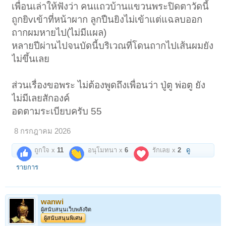
เพื่อนเล่าให้ฟังว่า คนแถวบ้านแขวนพระปิดตาวัดนี้
ถูกยิvเข้าที่หน้าผาก ลูกปืนยิงไม่เข้าแต่แฉลบออก
ถากผมหายไป(ไม่มีแผล)
หลายปีผ่านไปจนบัดนี้บริเวณที่โดนถากไปเส้นผมยัง
ไม่ขึ้นเลย
ส่วนเรื่องขอพระ ไม่ต้องพูดถึงเพื่อนว่า ปู่ตู พ่อตู ยัง
ไม่มีเลยสักองค์
อดตามระเบียบครับ 55
8 กรกฎาคม 2026
ถูกใจ x
11
อนุโมทนา x
6
รักเลย x
2
ดู
รายการ
wanwi
ผู้สนับสนุนเว็บพลังจิต
ผู้สนับสนุนพิเศษ