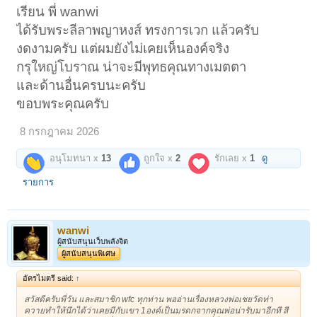
เรียน พี่ wanwi
ได้รับพระลีลาพญาหงส์ ทรงการเวก แล้วครับ
งดงามครับ แต่ผมยังไม่เคยเห็นองค์จริง
กรุใหญ่โบราณ น่าจะมีพุทธคุณทางเมตตา
และด้านอื่นครบนะครับ
ขอบพระคุณครับ
8 กรกฎาคม 2026
อนุโมทนา x
13
ถูกใจ x
2
รักเลย x
1
ดู
รายการ
wanwi
ผู้สนับสนุนเว็บพลังจิต
ผู้สนับสนุนพิเศษ
อัครไมตรี said:
↑
สวัสดีครับพี่วัน และสมาชิก wfc ทุกท่าน พออ่านเรื่องหลวงพ่อเชยวัดท่า
ควายทำให้นึกได้ว่าเคยมีกับเขา 1องค์เป็นมรดกจากคุณพ่อน่ารับมาอีกที สี