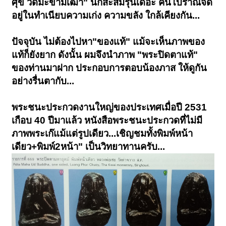
ศุข วัดมะขามเฒ่า" นักสะสมรุ่นเดอะ คนโบราณจัด
อยู่ในทำเนียบความเก่ง ความขลัง ใกล้เคียงกัน...
ปัจจุบัน ไม่ต้องไปหา"ของแท้" แม้จะเห็นภาพของ
แท้ก็ยังยาก ดังนั้น ผมจึงนำภาพ "พระปิดตาแท้"
ของท่านมาฝาก ประกอบการตอบน้องภาส ให้ดูกัน
อย่างรื่น
ตากับ...
พระชนะประกวดงานใหญ่ของประเทศเมื่อปี 2531
เกือบ 40 ปีมาแล้ว หนังสือพระชนะประกวดที่ไม่มี
ภาพพระเก๊แม้แต่รูปเดียว...เชิญชมทั้งพิมพ์หน้า
เดียว+พิมพ์2หน้า" เป็นวิทยาทานครับ...