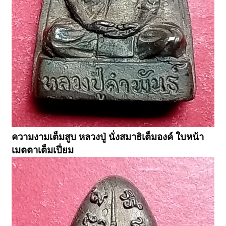
ความงามเต็มสูบ หลวงปู่ นั่งสมาธิเต็มองค์ ใบหน้า
เมตตาเต็มเปี่ยม