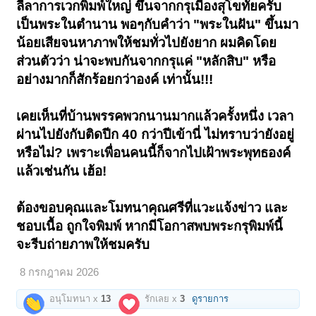
ลีลาการเวกพิมพ์ใหญ่ ขึ้นจากกรุเมืองสุโขทัยครับ
เป็นพระในตำนาน พอๆกับคำว่า "พระในฝัน" ขึ้นมา
น้อยเสียจนหาภาพให้ชมทั่วไปยังยาก ผมคิดโดย
ส่วนตัวว่า น่าจะพบกันจากกรุแค่ "หลักสิบ" หรือ
อย่างมากก็สักร้อยกว่าองค์ เท่านั้น!!!
เคยเห็นที่บ้านพรรคพวกนานมากแล้วครั้งหนึ่ง เวลา
ผ่านไปยังกับติดปีก 40 กว่าปีเข้านี่ ไม่ทราบว่ายังอยู่
หรือไม่? เพราะเพื่อนคนนี้ก็จากไปเฝ้าพระพุทธองค์
แล้วเช่นกัน เฮ้อ!
ต้องขอบคุณและโมทนาคุณศรีที่แวะแจ้งข่าว และ
ชอบเนื้อ ถูกใจพิมพ์ หากมีโอกาสพบพระกรุพิมพ์นี้
จะรีบถ่ายภาพให้ชมครับ
8 กรกฎาคม 2026
อนุโมทนา x
13
รักเลย x
3
ดูรายการ