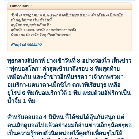
Pattana said:
↑
วันที่ ๘ กรกฎาคม พ.ศ. ๒๕๖๙ ตรงกับวันพุธ แรม ๙ ค่ำ เดือน ๘ ปีมะเมีย
ทำบุญใส่บาตรในเช้าวันนี้
อนุโมทนาบุญร่วมกันครับ
สุทินนัง วะตะเม ทานัง อาสะวักขะยาวะหัง
นิพพานะ ปัจจะโย โหตุ ปัจจุบันเนกาเล
เปิดดูไฟล์ 6684492
พุธกลางสัปดาห์ ย่างเข้าวันที่ 8 อย่างว่องไว เห็นข่าว
"ฟุตบอลโลก" ล่าสุดเข้ามาถึงรอบ 8 ทีมสุดท้าย
เหมือนกัน และย้ำข่าวอีกทีบรรดา "เจ้าภาพร่วม"
อเมริกา-แคนาดา-เม็กซิโก ตกเวทีเรียบวุธ เหลือ
ยุโรป 6 ทีมกับอเมริกาใต้ 1 ทีม แซมด้วยอัฟริกาเป็น
น้ำจิ้ม 1 ทีม
สำหรับคอบอล 4 ปีมีหน ก็ได้ชมได้ลุ้นกันสนุก แต่
คนเลิกดูบอลไปแล้วอย่างผมก็อ่านข่าวเล็กๆน้อยๆพอ
เป็นความรู้รอบตัวนิดหน่อยไว้คุยกับเพื่อนๆไม่ให้