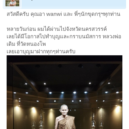
สวัสดีครับ คุณอา wanwi และ พี่ๆนักขุดกรุฯทุกท่าน
หลายวันก่อน ผมได้ผ่านไปจังหวัดนครสวรรค์
เลยได้มีโอกาสไปทำบุญและกราบนมัสการ หลวงพ่อ
เดิม ที่วัดหนองโพ
เลยเอาบุญมาฝากทุกๆท่านครับ