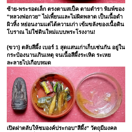
ซ้าย-พระรอดเล็ก ตรงตามสเป็ค ตามตำรา พิมพ์ของ
"หลวงพ่อกวย" ไม่เพี้ยนและไม่ผิดพลาด เป็นเนื้อดำ
ผิวหิ้ง หย่อนงามแต่ได้ความเก่า เข้มขลังของเนื้อดิน
โบราณ ไม่ใช่ดินใหม่แบบพระโรงงาน!
(ขวา) ตลับสีผึ้ง เบอร์ 1 สุดแสนเก่าเก็บเช่นกัน อยู่ใน
กระป๋องนานเกินเหตุ จนเนื้อสีผึ้งระเหิด ระเหย
ละลายไปเกือบหมด
เปิดฝาตลับให้ชมองค์ประกอบ"สีผึ้ง" วัตถุมีมงคล