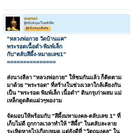
wanwi
ผู้สนับสนุนเว็บพลังจิต
ผู้สนับสนุนพิเศษ
"หลวงพ่อกวย วัดบ้านแค"
พระรอดเนื้อดำ-พิมพ์เล็ก
กับ"ตลับสีผึ้ง-หมายเลข1"
===============
ส่งนางลีลา "หลวงพ่อกวย" ให้ชมกันแล้ว ก็ติดตาม
มาด้วย "พระรอด" ที่สร้างในช่วงเวลาใกล้เคียงกัน
เป็น "พระรอด พิมพ์เล็ก เนื้อดำ" ดินกรุเก่าผสม แม่
เหล็กดูดติดแผ่วๆพองาม
จัดมอบให้พร้อมกับ "สีผึ้งมหามงคล-ตลับเลข 1" ที่
เก็บไม่ดี ถูกกาลเวลาทำให้ "สีผึ้ง" ในตลับละลาย
ระเหิดหายไปเกือบหมด แต่ยังดีที่ "วัตถุมงคล" ใน