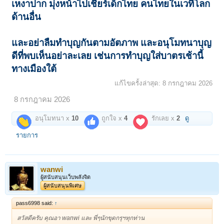
เหงาปาก มุ่ง
หน้าไปเชียร์เด็กไทย คนไทยในเวทีโลก
ด้านอื่น
และอย่าลืมทำบุญกันตามอัตภาพ และอนุโมทนาบุญ
ดีที่พบเห็นอย่าละเลย เช่นการทำบุญใส่บาตรเช้านี้
ทางเมืองใต้
แก้ไขครั้งล่าสุด:
8 กรกฎาคม 2026
8 กรกฎาคม 2026
อนุโมทนา x
10
ถูกใจ x
4
รักเลย x
2
ดู
รายการ
wanwi
ผู้สนับสนุนเว็บพลังจิต
ผู้สนับสนุนพิเศษ
pass6998 said:
↑
สวัสดีครับ คุณอา wanwi และ พี่ๆนักขุดกรุฯทุกท่าน