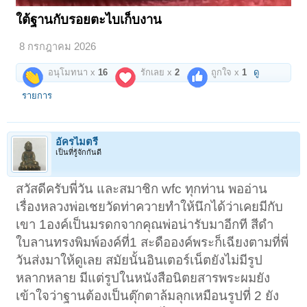
ใต้ฐานกับรอยตะไบเก็บงาน
8 กรกฎาคม 2026
อนุโมทนา x
16
รักเลย x
2
ถูกใจ x
1
ดู
รายการ
อัครไมตรี
เป็นที่รู้จักกันดี
สวัสดีครับพี่วัน และสมาชิก wfc ทุกท่าน พออ่าน
เรื่องหลวงพ่อเชยวัดท่าควายทำให้นึกได้ว่าเคยมีกับ
เขา 1องค์เป็นมรดกจากคุณพ่อน่ารับมาอีกที สีดำ
ใบลานทรงพิมพ์องค์ที่1 สะดือองค์พระก็เฉียงตามที่พี่
วันส่งมาให้ดูเลย สมัยนั้นอินเตอร์เน็ตยังไม่มีรูป
หลากหลาย มีแต่รูปในหนังสือนิตยสารพระผมยัง
เข้าใจว่าฐานต้องเป็นตุ๊กตาล้มลุกเหมือนรูปที่ 2 ยัง