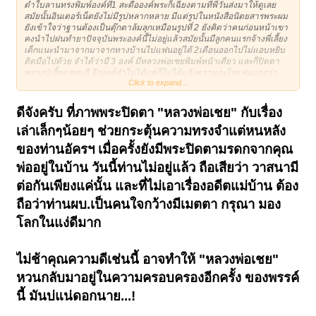
ดำใบลานทรงพิมพ์องค์ที่1 สะดือองค์พระก็เฉียงตามที่พี่วันส่งมาให้ดูเลย
สมัยนั้นอินเตอร์เน็ตยังไม่มีรูปหลากหลาย มีแต่รูปในหนังสือนิตยสารพระผม
ยังเข้าใจว่าฐานต้องเป็นตุ๊กตาล้มลุกเหมือนรูปที่ 2 ยังคิดว่าคนก่อนหน้าเขา
คงนำไปฝนทำยาปัจจุบันพระองค์นี้ไม่อยู่แล้วสมัยนั้นมีลูกคนแรกจ้างพี่เลี้ยง
เด็กแนะนำมาจากมาจากทางบ้านไปแฟนอยู่ได้ 2เดือนออกไปไม่แอบหยิบ
ติดมือไปด้วย จำได้ว่ามี 3 องค์ มีหลวงพ่อเชยพิมพ์หน้าเดียว และก็ปิดตา
หลวงปู่เฮี้ยง ชลบุรี อีกองค์จำไม่ได้แต่ก็ไม่ได้แจ้งความอะไรแฟนบอกว่า
Click to expand...
คงจะไม่มีเงินน่าจะเอาไปขายผมก็ว่าตามแฟน ผ่านมานานจนลืมแล้วก็ไม่
เคยเห็นพระองค์ที่ 2 ผ่านตาอีกเลยครับ
ดีจังครับ ที่ภาพพระปิดตา "หลวงพ่อเชย" กับเรื่อง
เล่าเล็กๆน้อยๆ ช่วยกระตุ้นความทรงจำแต่หนหลัง
ของท่านอัครฯ เมื่อครั้งยังมีพระปิดตามรดกจากคุณ
พ่ออยู่ในบ้าน วันนี้ท่านไม่อยู่แล้ว ถือเสียว่า วาสนามี
ต่อกันเพียงแค่นั้น และที่ไม่เอาเรื่องอดีตแม่บ้าน ต้อง
ถือว่าท่านผบ.เป็นคนใจกว้างมีเมตตา กรุณา มอง
โลกในแง่ดีมาก
ไม่ช้าคุณความดีเช่นนี้ อาจทำให้ "หลวงพ่อเชย"
หวนกลับมาอยู่ในความครอบครองอีกครั้ง ของพรรค์
นี้ มันบ่แน่ดอกนาย...!