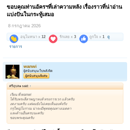
ขอบคุณท่านอัครฯที่เล่าความหลัง เรื่องราวที่น่าอ่าน
แบ่งปันในกระทู้เสมอ
8 กรกฎาคม 2026
อนุโมทนา x
12
รักเลย x
3
ถูกใจ x
1
ดู
รายการ
wanwi
ผู้สนับสนุนเว็บพลังจิต
ผู้สนับสนุนพิเศษ
ศรีอุบล๑ said:
↑
เรียน พี่ wanwi
ได้รับพระลีลาพญาหงส์ ทรงการเวก แล้วครับ
งดงามครับ แต่ผมยังไม่เคยเห็นองค์จริง
กรุใหญ่โบราณ น่าจะมีพุทธคุณทางเมตตา
และด้านอื่นครบนะครับ
ขอบพระคุณครับ