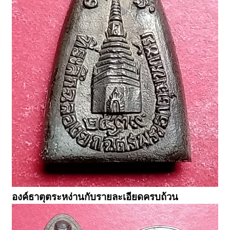
องค์ธาตุตระหง่านกับรายละเอียดครบถ้วน