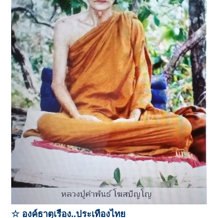
☆ องค์ธาตุเรือง..ประเทืองไทย