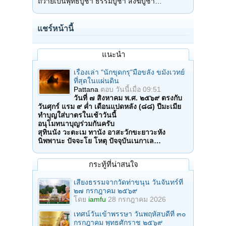
ถวายเป็นพุทธบูชา ธรรมบูชา สังฆบูชา…
แชร์หน้านี้
แนะนำ
เรื่องเล่า "นักขุดกรุ"มือขลัง ขมังเวทย์
ที่สุดในแผ่นดิน
Pattana
ตอบ
วันนี้เมื่อ 09:51
วันที่ ๗ สิงหาคม พ.ศ. ๒๕๖๙ ตรงกับ
วันศุกร์ แรม ๙ ค่ำ เดือนแปดหลัง (๘๘) ปีมะเมีย
ทำบุญใส่บาตรในเช้าวันนี้
อนุโมทนาบุญร่วมกันครับ
สุทินนัง วะตะเม ทานัง อาสะวักขะยาวะหัง
นิพพานะ ปัจจะโย โหตุ ปัจจุบันเนกาเล…
กระทู้ที่น่าสนใจ
เสียงธรรมจากวัดท่าขนุน วันจันทร์ที่
๒๗ กรกฎาคม ๒๕๖๙
โดย
iamfu
28 กรกฎาคม 2026
เทศน์วันเข้าพรรษา วันพฤหัสบดีที่ ๓๐
กรกฎาคม พุทธศักราช ๒๕๖๙