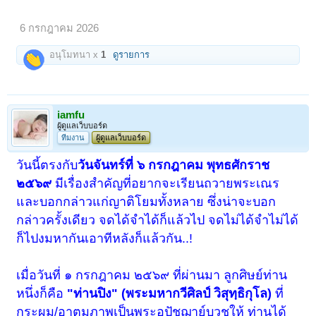
6 กรกฎาคม 2026
อนุโมทนา x
1
ดูรายการ
iamfu
ผู้ดูแลเว็บบอร์ด
ทีมงาน
ผู้ดูแลเว็บบอร์ด
วันนี้ตรงกับ
วันจันทร์ที่ ๖ กรกฎาคม พุทธศักราช
๒๕๖๙
มีเรื่องสำคัญที่อยากจะเรียนถวายพระเณร
และบอกกล่าวแก่ญาติโยมทั้งหลาย ซึ่งน่าจะบอก
กล่าวครั้งเดียว จดได้จำได้ก็แล้วไป จดไม่ได้จำไม่ได้
ก็ไปงมหากันเอาทีหลังก็แล้วกัน..!
เมื่อวันที่ ๑ กรกฎาคม ๒๕๖๙ ที่ผ่านมา ลูกศิษย์ท่าน
หนึ่งก็คือ
"ท่านปิง" (พระมหากวีศิลป์ วิสุทฺธิกุโล)
ที่
กระผม/อาตมภาพเป็นพระอุปัชฌาย์บวชให้ ท่านได้