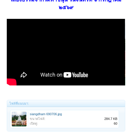
๒๕๖๙
ไฟล์ที่แนบมา:
siangdham 690706.jpg
ขนาดไฟล์:
284.7 KB
เปิดดู:
60