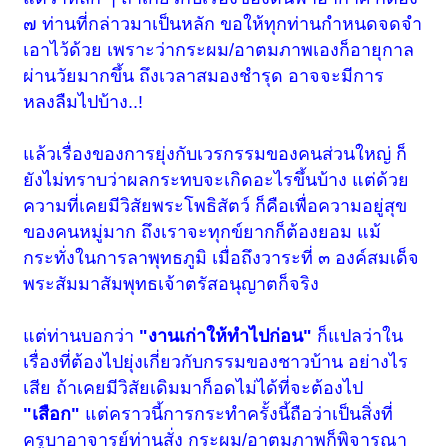
๗ ท่านที่กล่าวมาเป็นหลัก ขอให้ทุกท่านกำหนดจดจำ
เอาไว้ด้วย เพราะว่ากระผม/อาตมภาพเองก็อายุกาล
ผ่านวัยมากขึ้น ถึงเวลาสมองชำรุด อาจจะมีการ
หลงลืมไปบ้าง..!
แล้วเรื่องของการยุ่งกับเวรกรรมของคนส่วนใหญ่ ก็
ยังไม่ทราบว่าผลกระทบจะเกิดอะไรขึ้นบ้าง แต่ด้วย
ความที่เคยมีวิสัยพระโพธิสัตว์ ก็คือเพื่อความอยู่สุข
ของคนหมู่มาก ถึงเราจะทุกข์ยากก็ต้องยอม แม้
กระทั่งในการลาพุทธภูมิ เมื่อถึงวาระที่ ๓ องค์สมเด็จ
พระสัมมาสัมพุทธเจ้าตรัสอนุญาตก็จริง
แต่ท่านบอกว่า
"งานเก่าให้ทำไปก่อน"
ก็แปลว่าใน
เรื่องที่ต้องไปยุ่งเกี่ยวกับกรรมของชาวบ้าน อย่างไร
เสีย ถ้าเคยมีวิสัยเดิมมาก็อดไม่ได้ที่จะต้องไป
"เสือก"
แต่คราวนี้การกระทำครั้งนี้ถือว่าเป็นสิ่งที่
ครูบาอาจารย์ท่านสั่ง กระผม/อาตมภาพก็พิจารณา