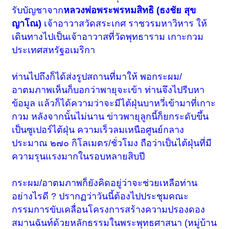
รับบัญชาจาก
หลวงพ่อพระพรหมสิทธิ (ธงชัย สุข
ญาโณ)
เจ้าอาวาสวัดสระเกศ ราชวรมหาวิหาร ให้
เดินทางไปเป็นเจ้าอาวาสที่วัดพุทธาราม เกาะกวม
ประเทศสหรัฐอเมริกา
ท่านไปถึงก็ได้ส่งรูปสถานที่มาให้ พอกระผม/
อาตมภาพเห็นก็บอกว่าพายุจะเข้า ท่านจึงไปรีบหา
ข้อมูล แล้วก็ได้ความว่าจะมีไต้ฝุ่นบาหวี่เข้ามาที่เกาะ
กวม หลังจากนั้นไม่นาน ข่าวพายุลูกนี้ก็ยกระดับขึ้น
เป็นซูเปอร์ไต้ฝุ่น ความเร็วลมเหนือศูนย์กลาง
ประมาณ ๒๗๐ กิโลเมตร/ชั่วโมง ถือว่าเป็นไต้ฝุ่นที่มี
ความรุนแรงมากในรอบหลายสิบปี
กระผม/อาตมภาพก็ยังคิดอยู่ว่าจะช่วยเหลือท่าน
อย่างไรดี ? ปรากฏว่าวันนี้ต้องไปประชุมคณะ
กรรมการขับเคลื่อนโครงการสร้างความปรองดอง
สมานฉันท์ด้วยหลักธรรมในพระพุทธศาสนา (หมู่บ้าน