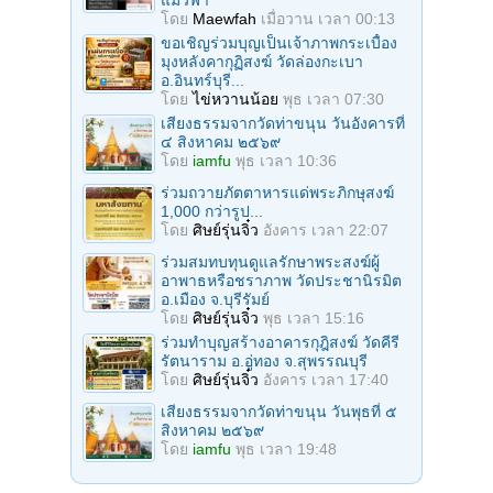
แมวฟ้า
โดย
Maewfah
เมื่อวาน เวลา 00:13
ขอเชิญร่วมบุญเป็นเจ้าภาพกระเบื้อง
มุงหลังคากุฏิสงฆ์ วัดล่องกะเบา
อ.อินทร์บุรี...
โดย
ไข่หวานน้อย
พุธ เวลา 07:30
เสียงธรรมจากวัดท่าขนุน วันอังคารที่
๔ สิงหาคม ๒๕๖๙
โดย
iamfu
พุธ เวลา 10:36
ร่วมถวายภัตตาหารแด่พระภิกษุสงฆ์
1,000 กว่ารูป...
โดย
ศิษย์รุ่นจิ๋ว
อังคาร เวลา 22:07
ร่วมสมทบทุนดูแลรักษาพระสงฆ์ผู้
อาพาธหรือชราภาพ วัดประชานิรมิต
อ.เมือง จ.บุรีรัมย์
โดย
ศิษย์รุ่นจิ๋ว
พุธ เวลา 15:16
ร่วมทำบุญสร้างอาคารกุฎิสงฆ์ วัดคีรี
รัตนาราม อ.อู่ทอง จ.สุพรรณบุรี
โดย
ศิษย์รุ่นจิ๋ว
อังคาร เวลา 17:40
เสียงธรรมจากวัดท่าขนุน วันพุธที่ ๕
สิงหาคม ๒๕๖๙
โดย
iamfu
พุธ เวลา 19:48