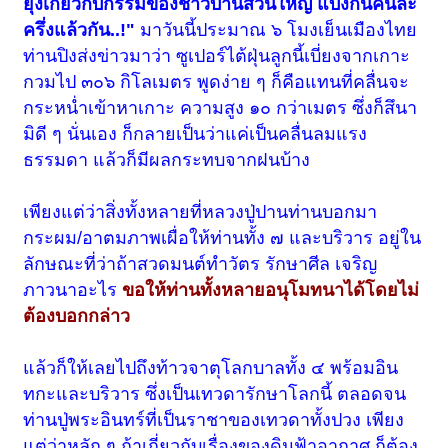
ยุ่งเกี่ยวกับกรรมของชาวบ้านส่วนใหญ่ แบ่งกันคนละ
ครึ่งแล้วกัน..!"
มาวันนี้ประมาณ ๖ โมงเย็นเมืองไทย
ท่านปิงส่งข่าวมาว่า ซูเปอร์ไต้ฝุ่นลูกนี้เบี่ยงจากเกาะ
กวมไป ๓๐๖ กิโลเมตร พูดง่าย ๆ ก็คือแทนที่คลื่นจะ
กระหน่ำเข้าหาเกาะ ความสูง ๑๐ กว่าเมตร ซึ่งก็สึนา
มิดี ๆ นั่นเอง ก็กลายเป็นว่าแค่เป็นคลื่นลมแรง
ธรรมดา แล้วก็มีผลกระทบจากฝนบ้าง
เพียงแต่ว่าสิ่งทั้งหลายที่หลวงปู่ปานท่านบอกมา
กระผม/อาตมภาพเผื่อให้ท่านทั้ง ๗ และบริวาร อยู่ใน
ลักษณะที่ว่าถ้าสวดมนต์ทำวัตร รักษาศีล เจริญ
ภาวนาอะไร
ขอให้ท่านทั้งหลายอนุโมทนาได้โดยไม่
ต้องบอกกล่าว
แล้วก็ให้เลยไปถึงท้าวจาตุโลกบาลทั้ง ๔ พร้อมอิน
ทกะและบริวาร ซึ่งเป็นเทวดารักษาโลกนี้ ตลอดจน
ท่านปู่พระอินทร์ที่เป็นราชาของเทวดาทั้งปวง เพียง
แต่ว่าหลัก ๆ ถ้าเกี่ยวกับเรื่องของดินฟ้าอากาศ ก็ต้อง