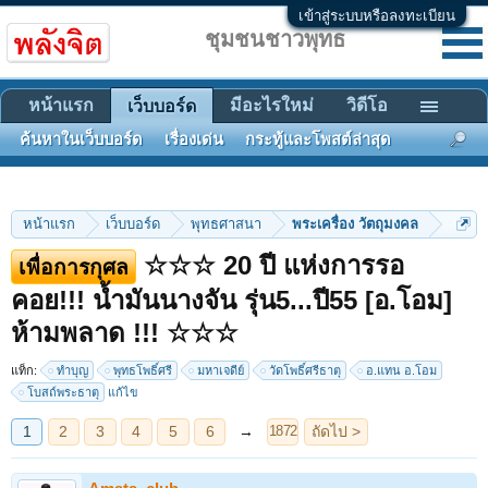
เข้าสู่ระบบหรือลงทะเบียน
ชุมชนชาวพุทธ
หน้าแรก
มีอะไรใหม่
วิดีโอ
เว็บบอร์ด
ค้นหาในเว็บบอร์ด
เรื่องเด่น
กระทู้และโพสต์ล่าสุด
หน้าแรก
เว็บบอร์ด
พุทธศาสนา
พระเครื่อง วัตถุมงคล
☆☆☆ 20 ปี แห่งการรอ
เพื่อการกุศล
คอย!!! น้ำมันนางจัน รุ่น5...ปี55 [อ.โอม]
1
2
3
4
5
6
→
ถัดไป >
1872
ห้ามพลาด !!! ☆☆☆
แท็ก:
ทำบุญ
พุทธโพธิ์ศรี
มหาเจดีย์
วัดโพธิ์ศรีธาตุ
อ.แทน อ.โอม
โบสถ์พระธาตุ
แก้ไข