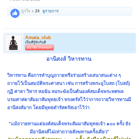
ถูกใจ x
24
ดูรายการ
Amata_club
เป็นที่รู้จักกันดี
สมาชิก Premium
​
อานิสงส์ วิหารทาน
วิหารทาน คือการทำบุญถวายหรือร่วมสร้างเสนาสนะต่าง ๆ
ถวายไว้เป็นสมบัติพระศาสนา เช่น การสร้างพระอุโบสถ (โบสถ์)
กุฏิ ศาลา วิหาร หอฉัน หอระฆังเป็นต้น
องค์สมเด็จพระทศพล
บรมศาสดาสัมมาสัมพุทธเจ้า ทรงตรัสไว้ว่าการถวายวิหารทานมี
อานิสงส์มาก โดยมีพุทธดำรัสตรัสเอาไว้ว่า
"แม้ถวายทานแด่องค์สมเด็จพระสัมมาสัมพุทธเจ้า ๑๐๐ ครั้ง ยัง
มีอานิสงส์ไม่เท่าถวายสังฆทานครั้งเดียว"