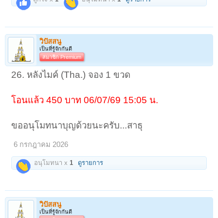
วิปัสสนู
เป็นที่รู้จักกันดี
สมาชิก Premium
26. หลังไมค์ (Tha.) จอง 1 ขวด
โอนแล้ว 450 บาท 06/07/69 15:05 น.
ขออนุโมทนาบุญด้วยนะครับ...สาธุ
< ย้อนกลับ
1
←
ถัดไป >
1867
1868
1869
1870
1871
1872
6 กรกฎาคม 2026
อนุโมทนา x
1
ดูรายการ
วิปัสสนู
เป็นที่รู้จักกันดี