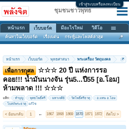
เข้าสู่ระบบหรือลงทะเบียน
ชุมชนชาวพุทธ
หน้าแรก
มีอะไรใหม่
วิดีโอ
เว็บบอร์ด
ค้นหาในเว็บบอร์ด
เรื่องเด่น
กระทู้และโพสต์ล่าสุด
หน้าแรก
เว็บบอร์ด
พุทธศาสนา
พระเครื่อง วัตถุมงคล
☆☆☆ 20 ปี แห่งการรอ
เพื่อการกุศล
คอย!!! น้ำมันนางจัน รุ่น5...ปี55 [อ.โอม]
< ย้อนกลับ
1
←
ถัดไป >
1867
1868
1869
1870
1871
1872
ห้ามพลาด !!! ☆☆☆
แท็ก:
ทำบุญ
พุทธโพธิ์ศรี
มหาเจดีย์
วัดโพธิ์ศรีธาตุ
อ.แทน อ.โอม
โบสถ์พระธาตุ
แก้ไข