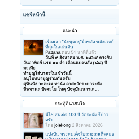
แชร์หน้านี้
แนะนำ
เรื่องเล่า "นักขุดกรุ"มือขลัง ขมังเวทย์
ที่สุดในแผ่นดิน
Pattana
ตอบ
54 นาทีที่แล้ว
วันที่ ๙ สิงหาคม พ.ศ. ๒๕๖๙ ตรงกับ
วันอาทิตย์ แรม ๑๑ ค่ำ เดือนแปดหลัง (๘๘) ปี
มะเมีย
ทำบุญใส่บาตรในเช้าวันนี้
อนุโมทนาบุญร่วมกันครับ
สุทินนัง วะตะเม ทานัง อาสะวักขะยาวะหัง
นิพพานะ ปัจจะโย โหตุ ปัจจุบันเนกาเล…
กระทู้ที่น่าสนใจ
นี่ไช่ สมเด็จ 100 ปี วัดระฆัง รึป่าว
ครับ
โดย
joiekong
2 สิงหาคม 2026
แบ่งปัน พระสมเด็จใบสมอสมเด็จสมอ