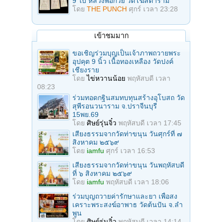
9 ใบ หลวงพ่อกวย วัดโฆสิตาราม
โดย
THE PUNCH
ศุกร์ เวลา 23:28
เข้าชมมาก
ขอเชิญร่วมบุญเป็นเจ้าภาพถวายพระ
อุปคุต 9 นิ้ว เนื้อทองเหลือง วัดปงค์
เชียงราย
โดย
ไข่หวานน้อย
พฤหัสบดี เวลา
08:23
ร่วมทอดกฐินสมทบทุนสร้างอุโบสถ วัด
สุพีรอนวนาราม จ.ปราจีนบุรี
15พย.69
โดย
ศิษย์รุ่นจิ๋ว
พฤหัสบดี เวลา 17:45
เสียงธรรมจากวัดท่าขนุน วันศุกร์ที่ ๗
สิงหาคม ๒๕๖๙
โดย
iamfu
ศุกร์ เวลา 16:53
เสียงธรรมจากวัดท่าขนุน วันพฤหัสบดี
ที่ ๖ สิงหาคม ๒๕๖๙
โดย
iamfu
พฤหัสบดี เวลา 18:06
ร่วมบุญถวายค่ารักษาและยา เพื่อสง
เคราะพระสงฆ์อาพาธ วัดต้นปัน จ.ลํา
พูน
โดย
ศิษย์รุ่นจิ๋ว
พฤหัสบดี เวลา 14:14