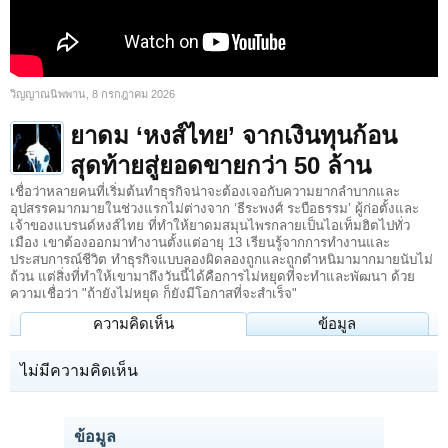
วิญญาณนิพพาน
,
8 กรกฎาคม 2026
ยาดม ‘หงส์ไทย’ จากเงินทุนก้อน
สุดท้ายสู่ยอดขายกว่า 50 ล้าน
เชื่อว่าหลายคนที่เริ่มต้นทำธุรกิจน่าจะต้องเจอกับความยากลำบากและ
อุปสรรคมากมายในช่วงแรกไม่ต่างจาก ‘ธีระพงศ์ ระบือธรรม’ ผู้ก่อตั้งและ
เจ้าของแบรนด์หงส์ไทย ที่ทำให้ยาดมสมุนไพรกลายเป็นไอเท็มฮิตไปทั่ว
เมือง เขาต้องออกมาทำงานตั้งแต่อายุ 13 เรียนรู้จากการทำงานและ
ประสบการณ์ชีวิต ทำธุรกิจแบบลองผิดลองถูกและถูกตำหนิมามากมายนับไม่
ถ้วน แต่สิ่งที่ทำให้เขามาถึงวันนี้ได้คือการไม่หยุดที่จะทำและพัฒนา ด้วย
ความเชื่อว่า "ถ้ายังไม่หยุด ก็ยังมีโอกาสที่จะสำเร็จ"
ความคิดเห็น
ข้อมูล
ไม่มีความคิดเห็น
ข้อมูล