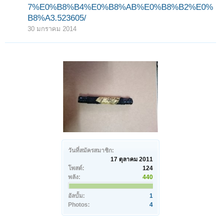
7%E0%B8%B4%E0%B8%AB%E0%B8%B2%E0%
B8%A3.523605/
30 มกราคม 2014
วันที่สมัครสมาชิก:
17 ตุลาคม 2011
โพสต์:
124
พลัง:
440
อัลบั้ม:
1
Photos:
4