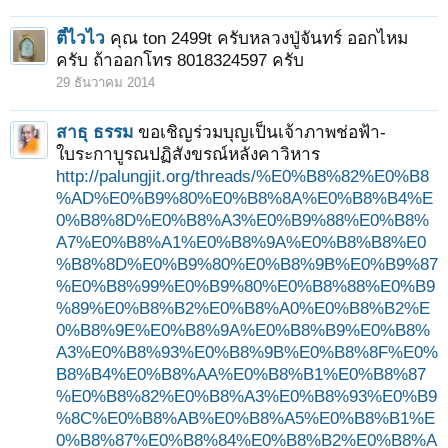
ตี๋ไวไว
คุณ ton 2499t ครับหลวงปู่จันทร์ ออกไหม
ครับ ถ้าออกโทร 8018324597 ครับ
29 ธันวาคม 2014
สาธุ ธรรม
ขอเชิญร่วมบุญเป็นเจ้าภาพช่อฟ้า-
ใบระกาบูรณปฏิสังขรณ์หลังคาวิหาร
http://palungjit.org/threads/%E0%B8%82%E0%B8
%AD%E0%B9%80%E0%B8%8A%E0%B8%B4%E
0%B8%8D%E0%B8%A3%E0%B9%88%E0%B8%
A7%E0%B8%A1%E0%B8%9A%E0%B8%B8%E0
%B8%8D%E0%B9%80%E0%B8%9B%E0%B9%87
%E0%B8%99%E0%B9%80%E0%B8%88%E0%B9
%89%E0%B8%B2%E0%B8%A0%E0%B8%B2%E
0%B8%9E%E0%B8%9A%E0%B8%B9%E0%B8%
A3%E0%B8%93%E0%B8%9B%E0%B8%8F%E0%
B8%B4%E0%B8%AA%E0%B8%B1%E0%B8%87
%E0%B8%82%E0%B8%A3%E0%B8%93%E0%B9
%8C%E0%B8%AB%E0%B8%A5%E0%B8%B1%E
0%B8%87%E0%B8%84%E0%B8%B2%E0%B8%A