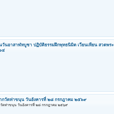
นวันอาสาฬหบูชา ปฏิบัติธรรมฝึกพุทธนิมิต เวียนเทียน สวดพร
 ๖๔
ากวัดท่าขนุน วันอังคารที่ ๒๘ กรกฎาคม ๒๕๖๙
วัดท่าขนุน วันอังคารที่ ๒๘ กรกฎาคม ๒๕๖๙