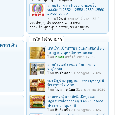
ร่วมบริจาค ค่า Hosting ของเว็บ
พลังจิต ปี 2552 ...2558 -2559 -2560
- 2561 -2564
ธรรมวิวัฒน์
ตอบ
เสาร์ เวลา 23:48
ร่วมทำบุญ ค่า hosting = 10 บาท
ถวายเป็นพุทธบูชา ธรรมบูชา สังฆบูชา…
มาใหม่ เข้าชมมาก
ะคาถาเงิน
เทศน์วันเข้าพรรษา วันพฤหัสบดีที่ ๓๐
กรกฎาคม พุทธศักราช ๒๕๖๙
โดย
iamfu
อาทิตย์ เวลา 17:06
ร่วมทําบุญสร้างเมรุ วัดท่าทราย
จ.สุโขทัย
โดย
ศิษย์รุ่นจิ๋ว
31 กรกฎาคม 2026
ขอเชิญร่วมบุญฐานวางพระพุทธรูป 9
นิ้ว ถวายวัด 2 วัด
โดย
ไข่หวานน้อย
31 กรกฎาคม 2026
ร่วมทอดกฐินสามัคคี เพื่อบูรณะ
ปฏิสังขรณ์ถาวรวัตถุ 8 พย.69 วัดเกตุ
ประภา จ.ปทุมธานี
โดย
ศิษย์รุ่นจิ๋ว
31 กรกฎาคม 2026