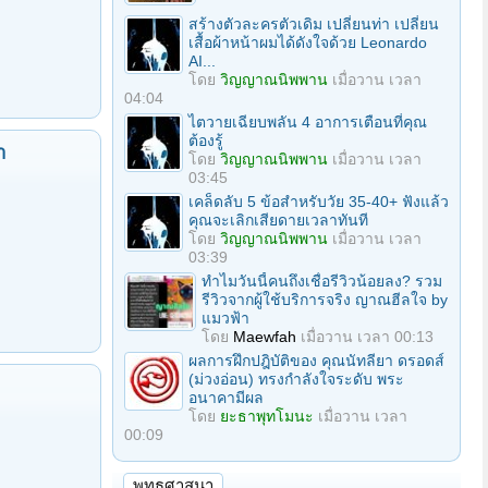
สร้างตัวละครตัวเดิม เปลี่ยนท่า เปลี่ยน
เสื้อผ้าหน้าผมได้ดังใจด้วย Leonardo
AI...
โดย
วิญญาณนิพพาน
เมื่อวาน เวลา
04:04
ไตวายเฉียบพลัน 4 อาการเตือนที่คุณ
ต้องรู้
า
โดย
วิญญาณนิพพาน
เมื่อวาน เวลา
03:45
เคล็ดลับ 5 ข้อสำหรับวัย 35-40+ ฟังแล้ว
คุณจะเลิกเสียดายเวลาทันที
โดย
วิญญาณนิพพาน
เมื่อวาน เวลา
03:39
ทำไมวันนี้คนถึงเชื่อรีวิวน้อยลง? รวม
รีวิวจากผู้ใช้บริการจริง ญาณฮีลใจ by
แมวฟ้า
โดย
Maewfah
เมื่อวาน เวลา 00:13
ผลการฝึกปฎิบัติของ คุณนัทลียา ดรอดส์
(ม่วงอ่อน) ทรงกำลังใจระดับ พระ
อนาคามีผล
โดย
ยะธาพุทโมนะ
เมื่อวาน เวลา
00:09
พุทธศาสนา