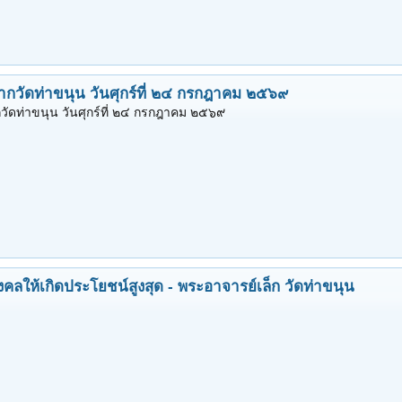
ากวัดท่าขนุน วันศุกร์ที่ ๒๔ กรกฎาคม ๒๕๖๙
วัดท่าขนุน วันศุกร์ที่ ๒๔ กรกฎาคม ๒๕๖๙
ุมงคลให้เกิดประโยชน์สูงสุด - พระอาจารย์เล็ก วัดท่าขนุน