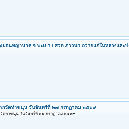
 @ม่อนพญานาค จ.พะเยา / สวด ภาวนา ถวายแก่ในหลวงและป
ากวัดท่าขนุน วันจันทร์ที่ ๒๗ กรกฎาคม ๒๕๖๙
วัดท่าขนุน วันจันทร์ที่ ๒๗ กรกฎาคม ๒๕๖๙