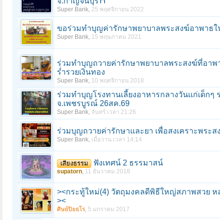
จ.กาญจนบุรี⛩️
Super Bank
,
25 พฤศจิกายน 2022
ขอร่วมทำบุญค่ารักษาพยาบาลพระสงฆ์อาพาธใน
Super Bank
,
15 พฤษภาคม 2021
ร่วมทำบุญถวายค่ารักษาพยาบาลพระสงฆ์ที่อาพาธ ส
ร่ำรวยเงินทอง
Super Bank
,
10 พฤศจิกายน 2018
ร่วมทําบุญโรงทานเลี้ยงอาหารกลางวันเเก่เด็กๆ
จ.เพชรบูรณ์ 26สค.69
Super Bank
,
จันทร์ เวลา 21:26
ร่วมบุญถวายค่ารักษาและยา เพื่อสงเคราะพระสงฆ
Super Bank
,
เมื่อวาน เวลา 14:14
ฟังเทศน์ 2 ธรรมาสน์
เสียงธรรม
supatorn
,
11 ธันวาคม 2018
><กระทู้ใหม่(4) วัตถุมงคลดีพิธีใหญ่สภาพสวย
><
ศิษย์ปิยธโร
,
5 มกราคม 2017