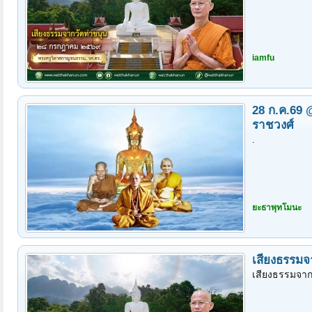
iamfu
28 ก.ค.69
ราชวงศ์
.
ยะธาพุทโมนะ
เสียงธรรมจ
เสียงธรรมจาก