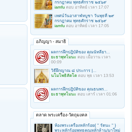
กรกฎาคม พุทธศักราช ๒๕๖๙
iamfu
ตอบ
อาทิตย์ เวลา 17:07
เทศน์วันอาสาฬหบูชา วันพุธที่ ๒๙
กรกฎาคม พุทธศักราช ๒๕๖๙
iamfu
ตอบ
อาทิตย์ เวลา 17:05
อภิญญา - สมาธิ
ผลการฝึกปฎิบัติของ คุณนัทลียา...
ยะธาพุทโมนะ
ตอบ
เมื่อวาน เวลา
00:09
วิธีฝึกญาณ ๘ ประการ |...
นโมโพธิสัตโต
ตอบ
พุธ เวลา 13:53
ผลการฝึกปฎิบัติของ คุณธนพร...
ยะธาพุทโมนะ
ตอบ
เสาร์ เวลา 01:06
ตลาด พระเครื่อง-วัตถุมงคล
ห้องพระเครื่องหลักร้อย{ '' รัตนะ '' }
พระหลักร้อยพุทธคุณหลักล้าน/มาใหม่