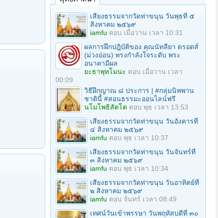
เสียงธรรมจากวัดท่าขนุน วันพุธที่ ๕
สิงหาคม ๒๕๖๙
iamfu
ตอบ
เมื่อวาน เวลา 10:31
ผลการฝึกปฎิบัติของ คุณนัทลียา ดรอดส์
(ม่วงอ่อน) ทรงกำลังใจระดับ พระ
อนาคามีผล
ยะธาพุทโมนะ
ตอบ
เมื่อวาน เวลา
00:09
วิธีฝึกญาณ ๘ ประการ | #กลุ่มนิพพาน
ชาตินี้ #สอนธรรมะออนไลน์ฟรี
นโมโพธิสัตโต
ตอบ
พุธ เวลา 13:53
เสียงธรรมจากวัดท่าขนุน วันอังคารที่
๔ สิงหาคม ๒๕๖๙
iamfu
ตอบ
พุธ เวลา 10:37
เสียงธรรมจากวัดท่าขนุน วันจันทร์ที่
๓ สิงหาคม ๒๕๖๙
iamfu
ตอบ
พุธ เวลา 10:34
เสียงธรรมจากวัดท่าขนุน วันอาทิตย์ที่
๒ สิงหาคม ๒๕๖๙
iamfu
ตอบ
จันทร์ เวลา 08:49
เทศน์วันเข้าพรรษา วันพฤหัสบดีที่ ๓๐