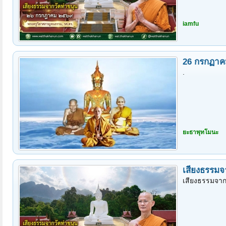
iamfu
26 กรกฏาคม
.
หน้า 2 ของ 3
< ย้อนกลับ
1
2
3
ถัดไป >
ยะธาพุทโมนะ
เสียงธรรมจ
เสียงธรรมจาก