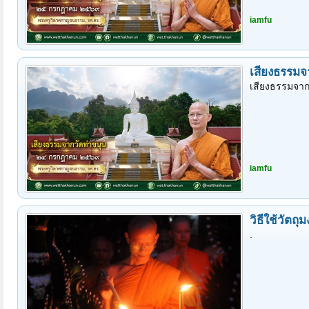
iamfu
เสียงธรรมจ
เสียงธรรมจาก
iamfu
วิธีใช้วัตถ
.