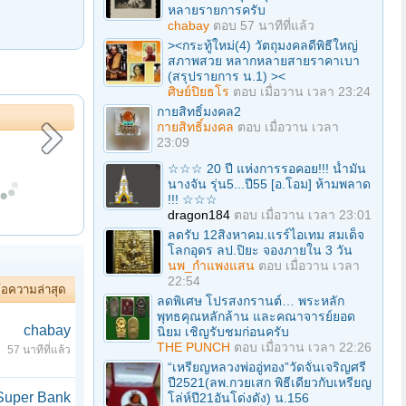
หลายรายการครับ
chabay
ตอบ
57 นาทีที่แล้ว
><กระทู้ใหม่(4) วัตถุมงคลดีพิธีใหญ่
สภาพสวย หลากหลายสายราคาเบา
(สรุปรายการ น.1) ><
ศิษย์ปิยธโร
ตอบ
เมื่อวาน เวลา 23:24
กายสิทธิ์มงคล2
กายสิทธิ์มงคล
ตอบ
เมื่อวาน เวลา
23:09
สมุปบาท
[ประวัติหลวงปู่มั่น] กิจ ๕ ประการ & การเร่งอบรมศิษย์ในช่วงท้ายชีวิต
กระบี่มือหนึ่ง : สุดยอดช่างซ่อมจักรเย็บผ้า
☆☆☆ 20 ปี แห่งการรอคอย!!! น้ำมัน
นางจัน รุ่น5...ปี55 [อ.โอม] ห้ามพลาด
!!! ☆☆☆
dragon184
ตอบ
เมื่อวาน เวลา 23:01
ลดรับ 12สิงหาคม.แรร์ไอเทม สมเด็จ
โลกอุดร ลป.ปิยะ จองภายใน 3 วัน
นพ_กำแพงแสน
ตอบ
เมื่อวาน เวลา
22:54
้อความล่าสุด
ลดพิเศษ โปรสงกรานต์… พระหลัก
พุทธคุณหลักล้าน และคณาจารย์ยอด
chabay
นิยม เชิญรับชมก่อนครับ
THE PUNCH
ตอบ
เมื่อวาน เวลา 22:26
57 นาทีที่แล้ว
“เหรียญหลวงพ่ออู่ทอง”วัดจั่นเจริญศรี
ปี2521(ลพ.กวยเสก พิธีเดียวกับเหรียญ
Super Bank
โล่ห์ปี21อันโด่งดัง) น.156