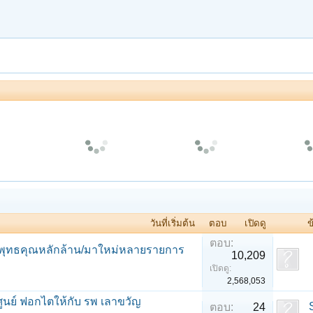
ละครธรรมนำชีวิต | ตอนสำนึกที่ไร้ค่า
ปฏิจจ
เพลงจีบสาวสไตล์ 90
ละครธรรมนำชีวิต | ตอนตุ๊กตาไม้...ของชายชรา
วันที่เริ่มต้น
ตอบ
เปิดดู
ข
ตอบ:
ร้อยพุทธคุณหลักล้าน/มาใหม่หลายรายการ
10,209
เปิดดู:
2,568,053
ศูนย์ ฟอกไตให้กับ รพ เลาขวัญ
ตอบ:
24