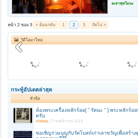
ยะธาพุทโมนะ
วิดีโอมาใหม่
ใช้เก้าอี้เพื่อสุขภาพครั้งแรกในชีวิต คุ้มไหม?
ท่าน ว.วชิรเมธี บรรยาย Mother ผู้หญิงที่น่ากอดตลอดกาล
กระทู้อัปเดตล่าสุด
หัวข้อ
ห้องพระเครื่องหลักร้อย{ '' รัตนะ '' } พระหลัก
ครับ
chabay
,
27 พฤศจิกายน 2019
ขอเชิญร่วมบุญกับวัดโบสถ์เก่าเลาขวัญเพื่อสร้าง