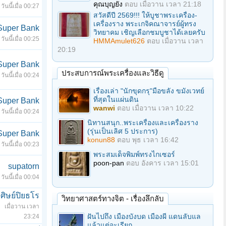
คุณบุญยัง
ตอบ
เมื่อวาน เวลา 21:18
วันนี้เมื่อ 00:27
สวัสดีปี 2569!!! ให้บูชาพระเครื่อง-
เครื่องราง พระเกจิคณาจารย์ผู้ทรง
Super Bank
วิทยาคม เชิญเลือกชมบูชาได้เลยครับ
วันนี้เมื่อ 00:25
HMMAmulet626
ตอบ
เมื่อวาน เวลา
20:19
Super Bank
ประสบการณ์พระเครื่องและวิธีดู
วันนี้เมื่อ 00:24
เรื่องเล่า "นักขุดกรุ"มือขลัง ขมังเวทย์
ที่สุดในแผ่นดิน
Super Bank
wanwi
ตอบ
เมื่อวาน เวลา 10:22
วันนี้เมื่อ 00:24
นิทานสนุก..พระเครื่องและเครื่องราง
(รุ่นเป็นเลิศ 5 ประการ)
Super Bank
konun88
ตอบ
พุธ เวลา 16:42
วันนี้เมื่อ 00:23
พระสมเด็จพิมพ์ทรงไกเซอร์
poon-pan
ตอบ
อังคาร เวลา 15:01
supatorn
วันนี้เมื่อ 00:04
ศิษย์ปิยธโร
วิทยาศาสตร์ทางจิต - เรื่องลึกลับ
เมื่อวาน เวลา
ฝันไปถึง เมืองบังบด เมืองผี แดนลับแล
23:24
แล้วแต่จะเรียก