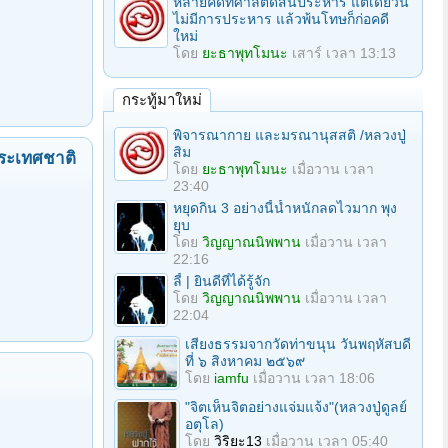
หลายคดีที่ศาลตัดสินประหาร แต่เดี๋ยวนี้
ไม่มีการประหาร แล้วพ้นโทษก็ก่อคดี
ใหม่
โดย
ยะธาพุทโมนะ
เสาร์ เวลา 13:13
กระทู้มาใหม่
พิจารณากาย และมรณานุสสติ /หลวงปู่
สิม
ระเทศชาติ
โดย
ยะธาพุทโมนะ
เมื่อวาน เวลา
23:40
หยุดกิน 3 อย่างนี้น้ำหนักลดไวมาก พุง
ยุบ
โดย
วิญญาณนิพพาน
เมื่อวาน เวลา
22:16
ลี้ | ยินดีที่ได้รู้จัก
โดย
วิญญาณนิพพาน
เมื่อวาน เวลา
22:04
เสียงธรรมจากวัดท่าขนุน วันพฤหัสบดี
ที่ ๖ สิงหาคม ๒๕๖๙
โดย
iamfu
เมื่อวาน เวลา 18:06
"จิตเห็นจิตอย่างแจ่มแจ้ง"(หลวงปู่ดูลย์
อตุโล)
โดย
วิริยะ13
เมื่อวาน เวลา 05:40